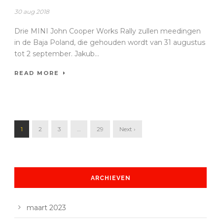
30 aug 2018
Drie MINI John Cooper Works Rally zullen meedingen
in de Baja Poland, die gehouden wordt van 31 augustus
tot 2 september. Jakub...
READ MORE
1
2
3
…
29
Next ›
ARCHIEVEN
maart 2023