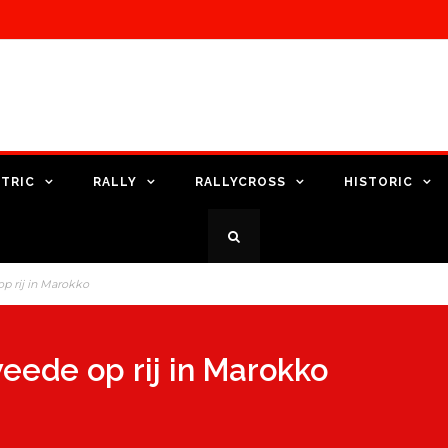
TRIC
RALLY
RALLYCROSS
HISTORIC
op rij in Marokko
weede op rij in Marokko