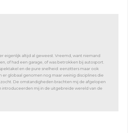
de
Solar Atacama
 er eigenlijk altijd al geweest. Vreemd, want niemand
en, of had een garage, of was betrokken bij autosport.
spektakel en de pure snelheid: eenzitters maar ook
jn er globaal genomen nog maar weinig disciplines die
bezocht. De omstandigheden brachten mij de afgelopen
n introduceerden mij in de uitgebreide wereld van de