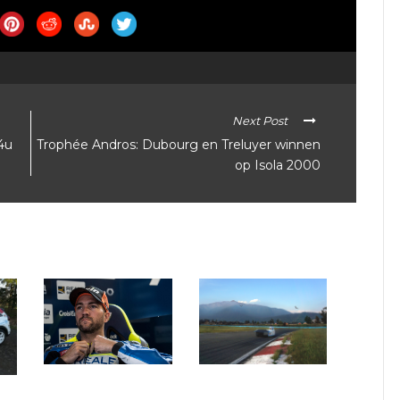
Next Post
4u
Trophée Andros: Dubourg en Treluyer winnen
op Isola 2000
Belgische Solar Team
Elektrische formules
de
naar extreme Carrera
trekken Belgen aan