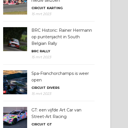
nieuw seizoen
CIRCUIT
KARTING
15 mrt 2023
BRC Historic: Rainer Hermann
op puntenjacht in South
Belgian Rally
BRC
RALLY
15 mrt 2023
Spa-Franchorchamps is weer
open
CIRCUIT
DIVERS
15 mrt 2023
GT: een vijfde Art Car van
Street-Art Racing
CIRCUIT
GT