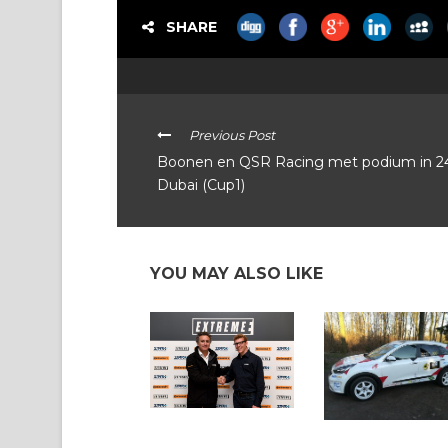
SHARE
Previous Post
Boonen en QSR Racing met podium in 2
Dubai (Cup1)
YOU MAY ALSO LIKE
Extreme E: Spark
VAS: Opnieuw hybri
Technology ontwikkelt