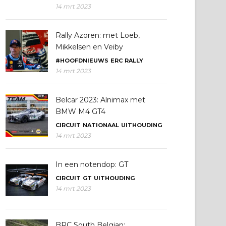
14 mrt 2023
Rally Azoren: met Loeb,
Mikkelsen en Veiby
#HOOFDNIEUWS
ERC
RALLY
14 mrt 2023
Belcar 2023: Alnimax met
BMW M4 GT4
CIRCUIT
NATIONAAL
UITHOUDING
14 mrt 2023
In een notendop: GT
CIRCUIT
GT
UITHOUDING
14 mrt 2023
BRC South Belgian: