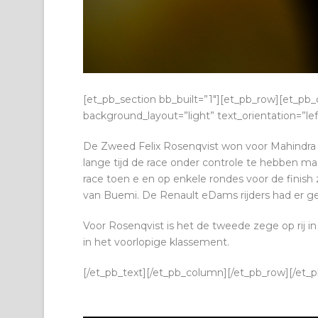
[et_pb_section bb_built=”1″][et_pb_row][et_pb_
background_layout=”light” text_orientation=”left
De Zweed Felix Rosenqvist won voor Mahindra 
lange tijd de race onder controle te hebben m
race toen e en op enkele rondes voor de finis
van Buemi. De Renault eDams rijders had er ge
Voor Rosenqvist is het de tweede zege op rij
in het voorlopige klassement.
[/et_pb_text][/et_pb_column][/et_pb_row][/et_p