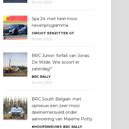
15 mrt 2023
Spa 24: met heel mooi
nevenprogramma
CIRCUIT
EENZITTER
GT
15 mrt 2023
BRC Junior: forfait van Jonas
De Wilde. Wie scoort er
zaterdag?
BRC
RALLY
14 mrt 2023
BRC South Belgian: met
opnieuw een zeer mooi
deelnemersveld onder
aanvoering van Maxime Potty
#HOOFDNIEUWS
BRC
RALLY