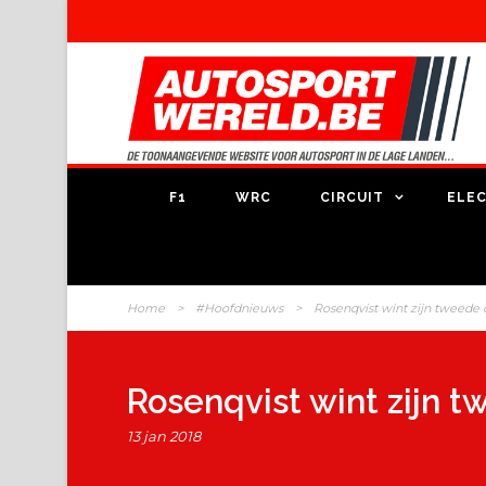
F1
WRC
CIRCUIT
ELEC
Home
>
#Hoofdnieuws
>
Rosenqvist wint zijn tweede 
Rosenqvist wint zijn t
13 jan 2018