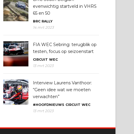
evenwichtig startveld in VHRS
65 en 50
BRC
RALLY
14 mrt 2023
FIA WEC Sebring: terugblik op
testen, focus op seizoenstart
CIRCUIT
WEC
13 mrt 2023
Interview Laurens Vanthoor:
“Geen idee wat we moeten
verwachten”
#HOOFDNIEUWS
CIRCUIT
WEC
13 mrt 2023