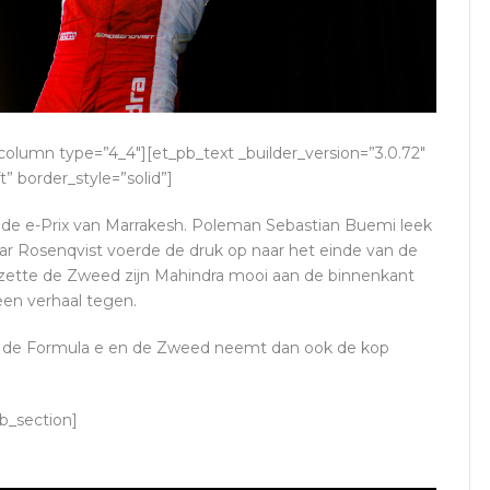
column type=”4_4″][et_pb_text _builder_version=”3.0.72″
” border_style=”solid”]
de e-Prix van Marrakesh. Poleman Sebastian Buemi leek
aar Rosenqvist voerde de druk op naar het einde van de
h zette de Zweed zijn Mahindra mooi aan de binnenkant
en verhaal tegen.
 in de Formula e en de Zweed neemt dan ook de kop
b_section]