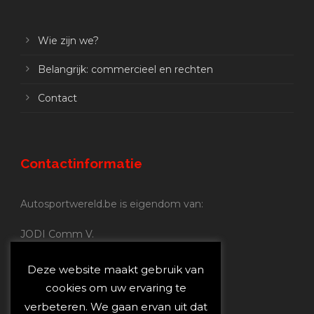
Wie zijn we?
Belangrijk: commercieel en rechten
Contact
Contactinformatie
Autosportwereld.be is eigendom van:
JODI Comm V.
BE 0.680.837.852
Nijverheidsstraat 70
Deze website maakt gebruik van
2160 Wommelgem
cookies om uw ervaring te
verbeteren. We gaan ervan uit dat
Autosportwereld.be: