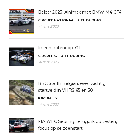
Belcar 2023: Alnimax met BMW M4 GT4
CIRCUIT
NATIONAAL
UITHOUDING
14 mrt 2023
In een notendop: GT
CIRCUIT
GT
UITHOUDING
14 mrt 2023
BRC South Belgian: evenwichtig
startveld in VHRS 65 en 50
BRC
RALLY
14 mrt 2023
FIA WEC Sebring: terugblik op testen,
focus op seizoenstart