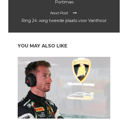
Portimao
Next Post
Ring 24: weg tweede plaats voor Vanthoor
YOU MAY ALSO LIKE
In een notendop: GT en DTM