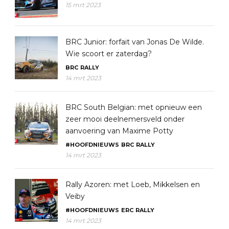
15 mrt 2023
BRC Junior: forfait van Jonas De Wilde.
Wie scoort er zaterdag?
BRC
RALLY
14 mrt 2023
BRC South Belgian: met opnieuw een
zeer mooi deelnemersveld onder
aanvoering van Maxime Potty
#HOOFDNIEUWS
BRC
RALLY
14 mrt 2023
Rally Azoren: met Loeb, Mikkelsen en
Veiby
#HOOFDNIEUWS
ERC
RALLY
14 mrt 2023