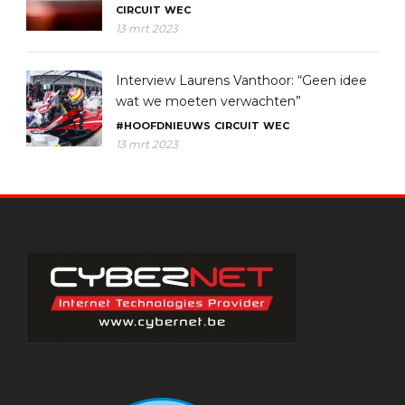
CIRCUIT
WEC
13 mrt 2023
Interview Laurens Vanthoor: “Geen idee
wat we moeten verwachten”
#HOOFDNIEUWS
CIRCUIT
WEC
13 mrt 2023