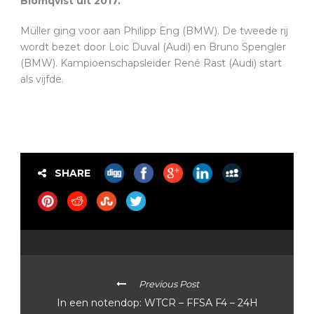
Blomqvist uit 2017.
Müller ging voor aan Philipp Eng (BMW). De tweede rij
wordt bezet door Loïc Duval (Audi) en Bruno Spengler
(BMW). Kampioenschapsleider René Rast (Audi) start
als vijfde.
SHARE
Previous Post
In een notendop: WTCR – FFSA F4 – 24H