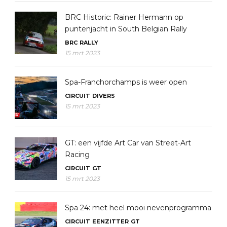
BRC Historic: Rainer Hermann op
puntenjacht in South Belgian Rally
BRC
RALLY
15 mrt 2023
Spa-Franchorchamps is weer open
CIRCUIT
DIVERS
15 mrt 2023
GT: een vijfde Art Car van Street-Art
Racing
CIRCUIT
GT
15 mrt 2023
Spa 24: met heel mooi nevenprogramma
CIRCUIT
EENZITTER
GT