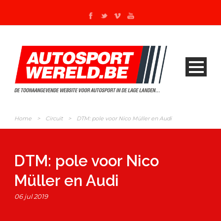
Home
>
Circuit
>
DTM: pole voor Nico Müller en Audi
DTM: pole voor Nico
Müller en Audi
06 jul 2019