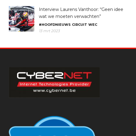
Interview Laurens Vanthoor: “Geen idee
wat we moeten verwachten”
#HOOFDNIEUWS
CIRCUIT
WEC
13 mrt 2023