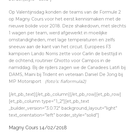
Op Valentijnsdag konden de teams van de Formule 2
op Magny Cours voor het eerst kennismaken met de
nieuwe bolide voor 2018. Deze shakedown, met slechts
1 wagen per team, werd afgewerkt in moeilijke
omstandigheden, met lage temperaturen en zelfs
sneeuw aan de kant van het circuit. Europees F3
kampioen Lando Norris zette voor Carlin de besttijd in
de ochtend, routinier Ghiotto voor Campos in de
namiddag. Bij de rijders zagen we de Canadees Latifi bij
DAMS, Maini bij Trident en veteraan Daniel De Jong bij
MP Motorsport
(foto’s: fiaformula2)
[/et_pb_text][/et_pb_column][/et_pb_row][et_pb_row]
[et_pb_column type=”1_2″][et_pb_text
_builder_version=”3.0.72″ background_layout=”light”
text_orientation=”left” border_style=”solid”]
Magny Cours 14/02/2018