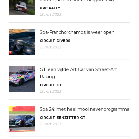
BRC
RALLY
15 mrt 2023
Spa-Franchorchamps is weer open
CIRCUIT
DIVERS
15 mrt 2023
GT: een vijfde Art Car van Street-Art
Racing
CIRCUIT
GT
15 mrt 2023
Spa 24: met heel mooi nevenprogramma
CIRCUIT
EENZITTER
GT
15 mrt 2023