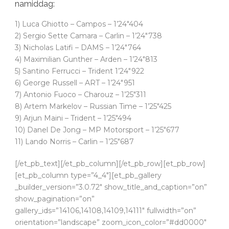
namiddag:
1) Luca Ghiotto – Campos – 1’24″404
2) Sergio Sette Camara – Carlin – 1’24″738
3) Nicholas Latifi – DAMS – 1’24″764
4) Maximilian Gunther – Arden – 1’24″813
5) Santino Ferrucci – Trident 1’24″922
6) George Russell – ART – 1’24″951
7) Antonio Fuoco – Charouz – 1’25″311
8) Artem Markelov – Russian Time – 1’25″425
9) Arjun Maini – Trident – 1’25″494
10) Danel De Jong – MP Motorsport – 1’25″677
11) Lando Norris – Carlin – 1’25″687
[/et_pb_text][/et_pb_column][/et_pb_row][et_pb_row]
[et_pb_column type=”4_4″][et_pb_gallery
_builder_version=”3.0.72″ show_title_and_caption=”on”
show_pagination=”on”
gallery_ids=”14106,14108,14109,14111″ fullwidth=”on”
orientation=”landscape” zoom_icon_color=”#dd0000″