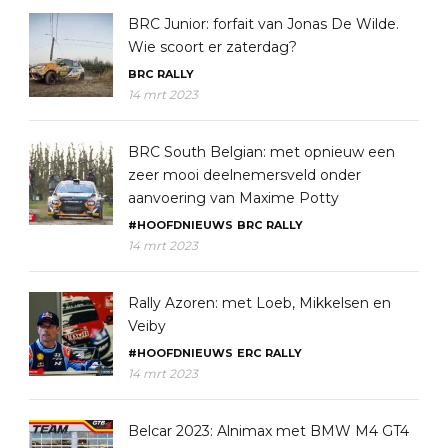
BRC Junior: forfait van Jonas De Wilde.
Wie scoort er zaterdag?
BRC
RALLY
14 mrt 2023
BRC South Belgian: met opnieuw een
zeer mooi deelnemersveld onder
aanvoering van Maxime Potty
#HOOFDNIEUWS
BRC
RALLY
14 mrt 2023
Rally Azoren: met Loeb, Mikkelsen en
Veiby
#HOOFDNIEUWS
ERC
RALLY
14 mrt 2023
Belcar 2023: Alnimax met BMW M4 GT4