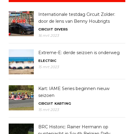
Internationale testdag Circuit Zolder:
door de lens van Benny Houbrigts
CIRCUIT
DIVERS
16 mrt 2023
Extreme-E: derde seizoen is onderweg
ELECTRIC
15 mrt 2023
Kart: IAME Series beginnen nieuw
seizoen
CIRCUIT
KARTING
15 mrt 2023
BRC Historic: Rainer Hermann op
puntenjacht in South Belgian Rally