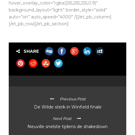
hover_overlay_color=”rgba(255,255,255,0.9)”
background_layout=”light” border_style=”solid”
auto=”on” auto_speed=”4000″ /][/et_pb_column]
[/et_pb_row][/et_pb_section]
SHARE
Previous Post
De Wilde sterk in Winfield finale
Next Post
Neuville snelste tijdens de shakedown