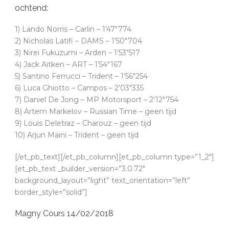
ochtend:
1) Lando Norris – Carlin – 1’47″774
2) Nicholas Latifi – DAMS – 1’50″704
3) Nirei Fukuzumi – Arden – 1’53″517
4) Jack Aitken – ART – 1’54″167
5) Santino Ferrucci – Trident – 1’56″254
6) Luca Ghiotto – Campos – 2’03″335
7) Daniel De Jong – MP Motorsport – 2’12″754
8) Artem Markelov – Russian Time – geen tijd
9) Louis Deletraz – Charouz – geen tijd
10) Arjun Maini – Trident – geen tijd
[/et_pb_text][/et_pb_column][et_pb_column type=”1_2″]
[et_pb_text _builder_version=”3.0.72″
background_layout=”light” text_orientation=”left”
border_style=”solid”]
Magny Cours 14/02/2018