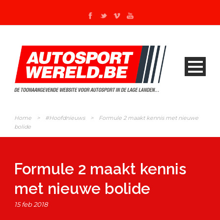
Home
>
#Hoofdnieuws
>
Formule 2 maakt kennis met nieuwe
bolide
Formule 2 maakt kennis
met nieuwe bolide
15 feb 2018