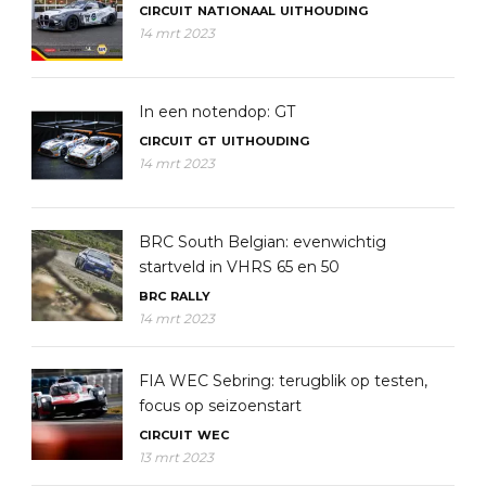
CIRCUIT
NATIONAAL
UITHOUDING
14 mrt 2023
In een notendop: GT
CIRCUIT
GT
UITHOUDING
14 mrt 2023
BRC South Belgian: evenwichtig
startveld in VHRS 65 en 50
BRC
RALLY
14 mrt 2023
FIA WEC Sebring: terugblik op testen,
focus op seizoenstart
CIRCUIT
WEC
13 mrt 2023