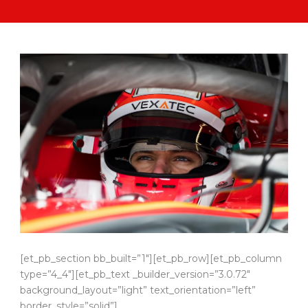
[et_pb_section bb_built=”1″][et_pb_row][et_pb_column
type=”4_4″][et_pb_text _builder_version=”3.0.72″
background_layout=”light” text_orientation=”left”
border_style=”solid”]