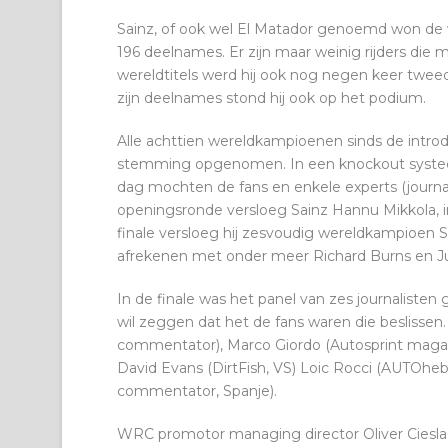
Sainz, of ook wel El Matador genoemd won de wer
196 deelnames. Er zijn maar weinig rijders die
wereldtitels werd hij ook nog negen keer tweed
zijn deelnames stond hij ook op het podium.
Alle achttien wereldkampioenen sinds de introd
stemming opgenomen. In een knockout systee
dag mochten de fans en enkele experts (journa
openingsronde versloeg Sainz Hannu Mikkola, 
finale versloeg hij zesvoudig wereldkampioen S
afrekenen met onder meer Richard Burns en 
In de finale was het panel van zes journalisten 
wil zeggen dat het de fans waren die beslissen
commentator), Marco Giordo (Autosprint magazine
David Evans (DirtFish, VS) Loic Rocci (AUTOheb
commentator, Spanje).
WRC promotor managing director Oliver Ciesla 