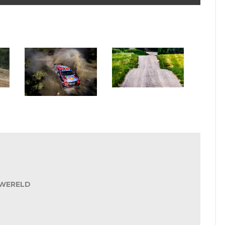
WRC 2024: met Letland
op de kalender
WRC Mexico: tien WRC’s
en zestien WRC2
WERELD