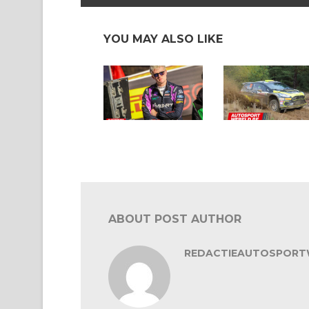
YOU MAY ALSO LIKE
In een notendop: ERC en
In een notendop: rally
WRC
ABOUT POST AUTHOR
REDACTIEAUTOSPORT