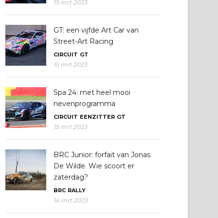
15 mrt 2023
GT: een vijfde Art Car van
Street-Art Racing
CIRCUIT
GT
15 mrt 2023
Spa 24: met heel mooi
nevenprogramma
CIRCUIT
EENZITTER
GT
15 mrt 2023
BRC Junior: forfait van Jonas
De Wilde. Wie scoort er
zaterdag?
BRC
RALLY
14 mrt 2023