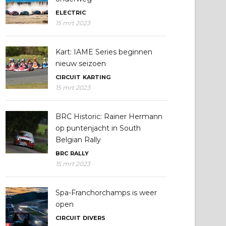
ELECTRIC
15 mrt 2023
Kart: IAME Series beginnen
nieuw seizoen
CIRCUIT
KARTING
15 mrt 2023
BRC Historic: Rainer Hermann
op puntenjacht in South
Belgian Rally
BRC
RALLY
15 mrt 2023
Spa-Franchorchamps is weer
open
CIRCUIT
DIVERS