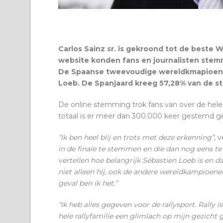
Carlos Sainz sr. is gekroond tot de beste WR
website konden fans en journalisten stemm
De Spaanse tweevoudige wereldkmapioen 
Loeb. De Spanjaard kreeg 57,28% van de s
De online stemming trok fans van over de hele
totaal is er meer dan 300.000 keer gestemd g
“Ik ben heel blij en trots met deze erkenning”
, 
in de finale te stemmen en die dan nog eens te 
vertellen hoe belangrijk Sébastien Loeb is en dat
niet alleen hij, ook de andere wereldkampioen
geval ben ik het.”
“Ik heb alles gegeven voor de rallysport. Rally
hele rallyfamilie een glimlach op mijn gezicht 