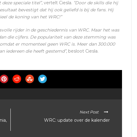
 deze speciale titel”
, vertelt Ciesla.
“Door de skills die hij
sultaat bevestigt dat hij ook geliefd is bij de fans. Hij
icieel de koning van het WRC!”
esvolle rijder in de geschiedennis van WRC. Maar het was
dan die cijfers. De populariteit van deze stemming was
n omdat er momenteel geen WRC is. Meer dan 300.000
aan iedereen die heeft gestemd”
, besloot Ciesla.
Next Post
nia,
WRC: update over de kalender