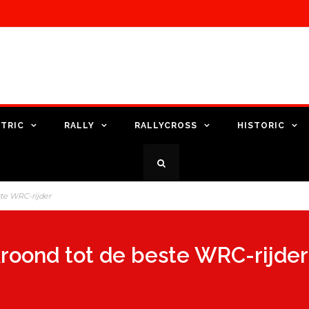
TRIC
RALLY
RALLYCROSS
HISTORIC
te WRC-rijder
roond tot de beste WRC-rijder