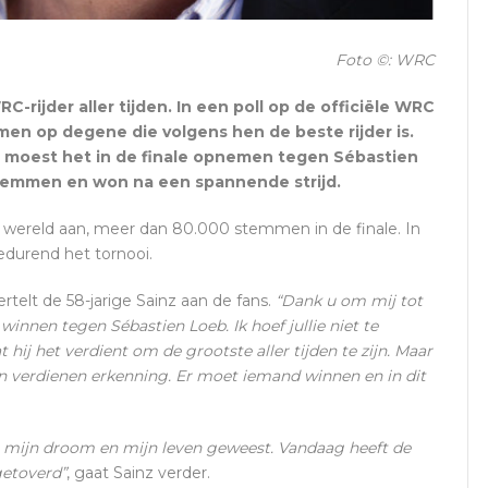
Foto ©: WRC
C-rijder aller tijden. In een poll op de officiële WRC
en op degene die volgens hen de beste rijder is.
moest het in de finale opnemen tegen Sébastien
temmen en won na een spannende strijd.
 wereld aan, meer dan 80.000 stemmen in de finale. In
edurend het tornooi.
vertelt de 58-jarige Sainz aan de fans.
“Dank u om mij tot
winnen tegen Sébastien Loeb. Ik hoef jullie niet te
 hij het verdient om de grootste aller tijden te zijn. Maar
en verdienen erkenning. Er moet iemand winnen en in dit
 is mijn droom en mijn leven geweest. Vandaag heeft de
getoverd”
, gaat Sainz verder.