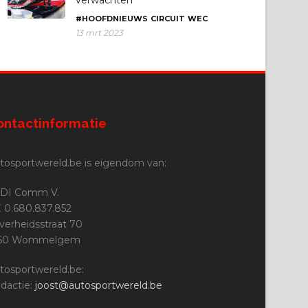
#HOOFDNIEUWS
CIRCUIT
WEC
13 mrt 2023
ontactinformatie
tosportwereld.be is eigendom van:
DI Comm V.
 0.680.837.852
jverheidsstraat 70
160 Wommelgem
tosportwereld.be:
dactie:
joost@autosportwereld.be