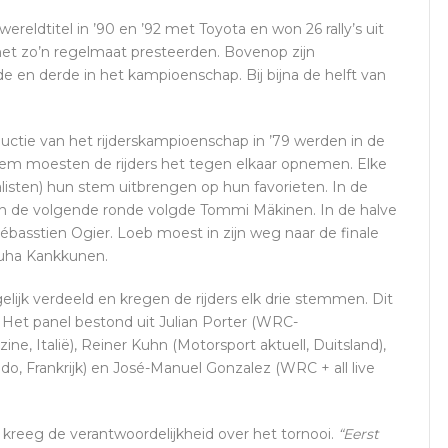
eldtitel in ’90 en ’92 met Toyota en won 26 rally’s uit
 met zo’n regelmaat presteerden. Bovenop zijn
e en derde in het kampioenschap. Bij bijna de helft van
uctie van het rijderskampioenschap in ’79 werden in de
m moesten de rijders het tegen elkaar opnemen. Elke
listen) hun stem uitbrengen op hun favorieten. In de
in de volgende ronde volgde Tommi Mäkinen. In de halve
ébasstien Ogier. Loeb moest in zijn weg naar de finale
Juha Kankkunen.
gelijk verdeeld en kregen de rijders elk drie stemmen. Dit
. Het panel bestond uit Julian Porter (WRC-
, Italië), Reiner Kuhn (Motorsport aktuell, Duitsland),
do, Frankrijk) en José-Manuel Gonzalez (WRC + all live
kreeg de verantwoordelijkheid over het tornooi.
“Eerst