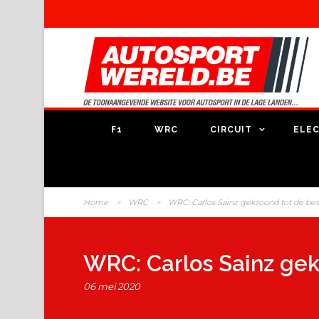
F1
WRC
CIRCUIT
ELEC
Home
>
WRC
>
WRC: Carlos Sainz gekroond tot de bes
WRC: Carlos Sainz gek
06 mei 2020