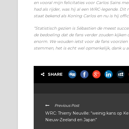
en vooral mijn felicitaties voor Carlos Sains met
had als rijder, was hij al een WRC-legende. Dit re
staat bekend als Koning Carlos en nu is hij off
“Statistisch gezien is Sébastien de meest succ
de bedoeling dat de fans verder zouden kijken 
enorm. We wouden ietst voor de fans voorzie
stemmen, het is echt wel opmerkelijk, dank u 
SHARE
Previous Post
WRC: Thierry Neuville: “weinig kans op Ke
Nieuw-Zeeland en Japan”