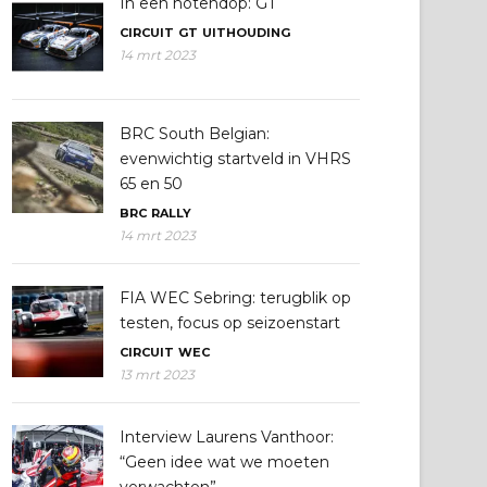
In een notendop: GT
CIRCUIT
GT
UITHOUDING
14 mrt 2023
BRC South Belgian:
evenwichtig startveld in VHRS
65 en 50
BRC
RALLY
14 mrt 2023
FIA WEC Sebring: terugblik op
testen, focus op seizoenstart
CIRCUIT
WEC
13 mrt 2023
Interview Laurens Vanthoor:
“Geen idee wat we moeten
verwachten”