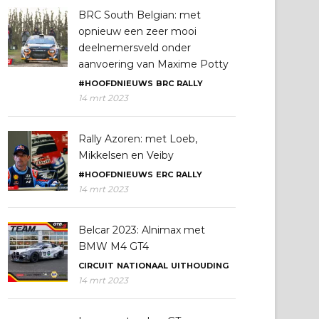
BRC South Belgian: met
opnieuw een zeer mooi
deelnemersveld onder
aanvoering van Maxime Potty
#HOOFDNIEUWS
BRC
RALLY
14 mrt 2023
Rally Azoren: met Loeb,
Mikkelsen en Veiby
#HOOFDNIEUWS
ERC
RALLY
14 mrt 2023
Belcar 2023: Alnimax met
BMW M4 GT4
CIRCUIT
NATIONAAL
UITHOUDING
14 mrt 2023