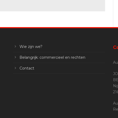
Wie zijn we?
C
Belangrijk: commercieel en rechten
Au
Contact
JO
BE
Ni
2
Au
Re