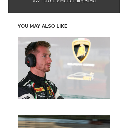
VW Fun Cup: Mettet uitgesteld
YOU MAY ALSO LIKE
In een notendop: GT en DTM