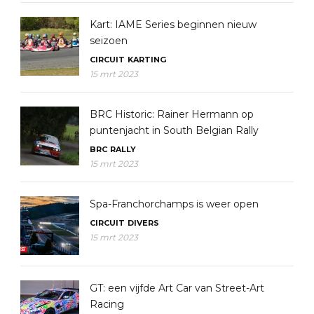
Kart: IAME Series beginnen nieuw
seizoen
CIRCUIT
KARTING
15 mrt 2023
BRC Historic: Rainer Hermann op
puntenjacht in South Belgian Rally
BRC
RALLY
15 mrt 2023
Spa-Franchorchamps is weer open
CIRCUIT
DIVERS
15 mrt 2023
GT: een vijfde Art Car van Street-Art
Racing