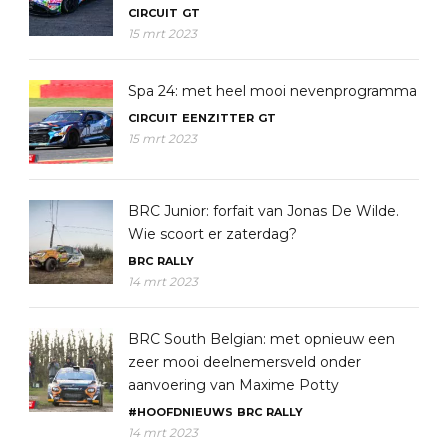
CIRCUIT
GT
15 mrt 2023
Spa 24: met heel mooi nevenprogramma
CIRCUIT
EENZITTER
GT
15 mrt 2023
BRC Junior: forfait van Jonas De Wilde.
Wie scoort er zaterdag?
BRC
RALLY
14 mrt 2023
BRC South Belgian: met opnieuw een
zeer mooi deelnemersveld onder
aanvoering van Maxime Potty
#HOOFDNIEUWS
BRC
RALLY
14 mrt 2023