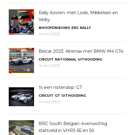
Rally Azoren: met Loeb, Mikkelsen en
Veiby
#HOOFDNIEUWS
ERC
RALLY
14 mrt 2023
Belcar 2023: Alnimax met BMW M4 GT4
CIRCUIT
NATIONAAL
UITHOUDING
14 mrt 2023
In een notendop: GT
CIRCUIT
GT
UITHOUDING
14 mrt 2023
BRC South Belgian: evenwichtig
startveld in VHRS 65 en 50