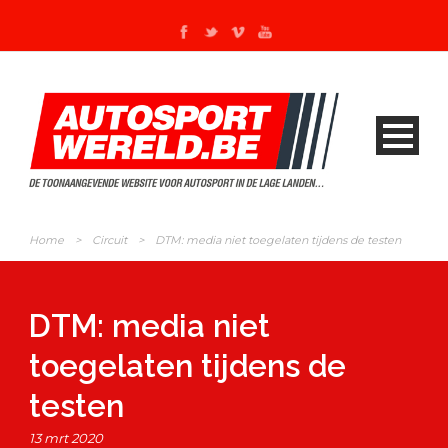
Home
>
Circuit
>
DTM: media niet toegelaten tijdens de testen
DTM: media niet
toegelaten tijdens de
testen
13 mrt 2020