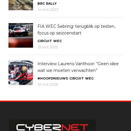
BRC
RALLY
14 mrt 2023
FIA WEC Sebring: terugblik op testen,
focus op seizoenstart
CIRCUIT
WEC
13 mrt 2023
Interview Laurens Vanthoor: “Geen idee
wat we moeten verwachten”
#HOOFDNIEUWS
CIRCUIT
WEC
13 mrt 2023