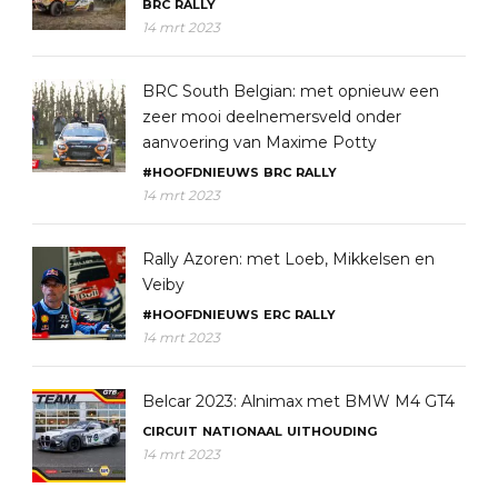
BRC
RALLY
14 mrt 2023
BRC South Belgian: met opnieuw een
zeer mooi deelnemersveld onder
aanvoering van Maxime Potty
#HOOFDNIEUWS
BRC
RALLY
14 mrt 2023
Rally Azoren: met Loeb, Mikkelsen en
Veiby
#HOOFDNIEUWS
ERC
RALLY
14 mrt 2023
Belcar 2023: Alnimax met BMW M4 GT4
CIRCUIT
NATIONAAL
UITHOUDING
14 mrt 2023