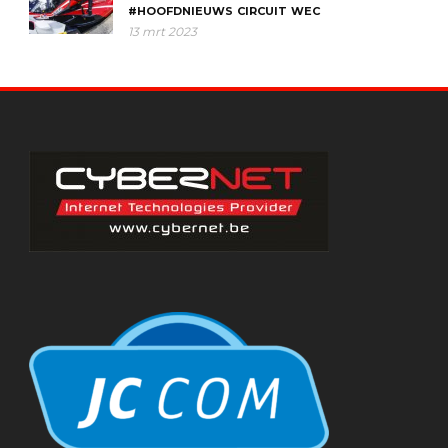
#HOOFDNIEUWS
CIRCUIT
WEC
13 mrt 2023