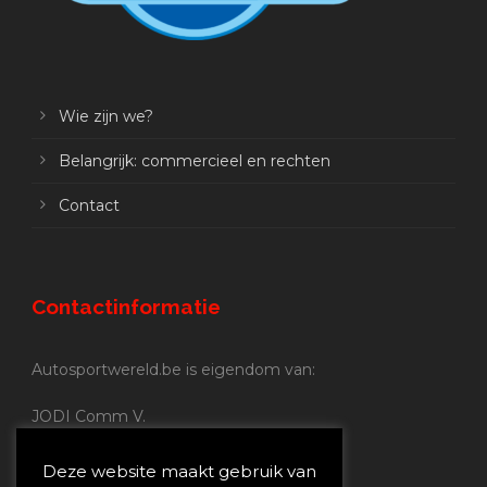
Wie zijn we?
Belangrijk: commercieel en rechten
Contact
Contactinformatie
Autosportwereld.be is eigendom van:
JODI Comm V.
BE 0.680.837.852
Nijverheidsstraat 70
Deze website maakt gebruik van