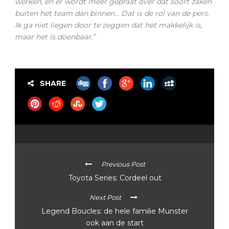
werken, en er wordt meer gepraat over dat soort zaken
buiten het team dan binnen… Dat is de rol van de pers.
Ik ga niet liegen door te zeggen dat het makkelijk is,
maar het is doenbaar.”
SHARE
Previous Post
Toyota Series: Cordeel out
Next Post
Legend Boucles: de hele familie Munster
ook aan de start