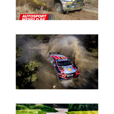
In een notendop: rally
WRC Mexico: tien WRC’s en zestien WRC2