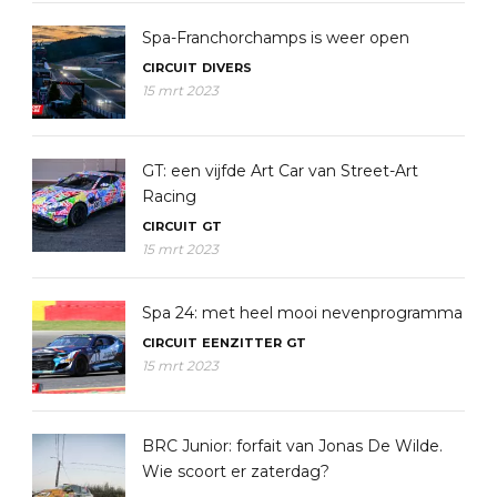
Spa-Franchorchamps is weer open
CIRCUIT
DIVERS
15 mrt 2023
GT: een vijfde Art Car van Street-Art
Racing
CIRCUIT
GT
15 mrt 2023
Spa 24: met heel mooi nevenprogramma
CIRCUIT
EENZITTER
GT
15 mrt 2023
BRC Junior: forfait van Jonas De Wilde.
Wie scoort er zaterdag?