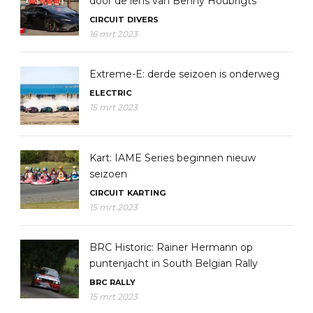
door de lens van Benny Houbrigts
CIRCUIT
DIVERS
16 mrt 2023
Extreme-E: derde seizoen is onderweg
ELECTRIC
15 mrt 2023
Kart: IAME Series beginnen nieuw
seizoen
CIRCUIT
KARTING
15 mrt 2023
BRC Historic: Rainer Hermann op
puntenjacht in South Belgian Rally
BRC
RALLY
15 mrt 2023