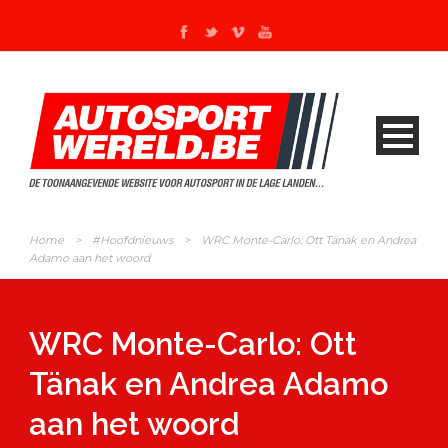
Home
>
#Hoofdnieuws
>
WRC Monte-Carlo: Ott Tänak en Andrea
Adamo aan het woord
WRC Monte-Carlo: Ott
Tänak en Andrea Adamo
aan het woord