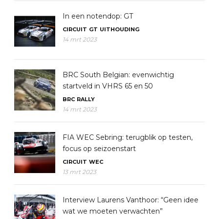
In een notendop: GT
CIRCUIT
GT
UITHOUDING
14 mrt 2023
BRC South Belgian: evenwichtig
startveld in VHRS 65 en 50
BRC
RALLY
14 mrt 2023
FIA WEC Sebring: terugblik op testen,
focus op seizoenstart
CIRCUIT
WEC
13 mrt 2023
Interview Laurens Vanthoor: “Geen idee
wat we moeten verwachten”