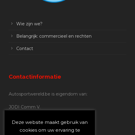
Wie zijn we?
Belangrijk: commercieel en rechten
Contact
Contactinformatie
Autosportwereld.be is eigendom van:
JODI Comm V.
BE 0.680.837.852
Nijverheidsstraat 70
Deze website maakt gebruik van
2160 Wommelgem
cookies om uw ervaring te