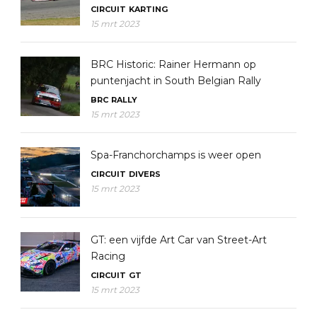
CIRCUIT
KARTING
15 mrt 2023
BRC Historic: Rainer Hermann op
puntenjacht in South Belgian Rally
BRC
RALLY
15 mrt 2023
Spa-Franchorchamps is weer open
CIRCUIT
DIVERS
15 mrt 2023
GT: een vijfde Art Car van Street-Art
Racing
CIRCUIT
GT
15 mrt 2023