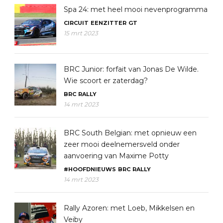
Spa 24: met heel mooi nevenprogramma
CIRCUIT
EENZITTER
GT
15 mrt 2023
BRC Junior: forfait van Jonas De Wilde.
Wie scoort er zaterdag?
BRC
RALLY
14 mrt 2023
BRC South Belgian: met opnieuw een
zeer mooi deelnemersveld onder
aanvoering van Maxime Potty
#HOOFDNIEUWS
BRC
RALLY
14 mrt 2023
Rally Azoren: met Loeb, Mikkelsen en
Veiby