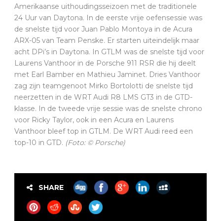
Amerikaanse uithoudingsseizoen met de traditionele
24 Uur van Daytona. In de eerste vrije oefensessie was
de snelste tijd voor Juan Pablo Montoya in de Acura
ARX-05 van Team Penske. Er starten uiteindelijk maar
acht DPi’s in Daytona. In GTLM was de snelste tijd voor
Laurens Vanthoor in de Porsche 911 RSR die hij deelt
met Earl Bamber en Mathieu Jaminet. Dries Vanthoor
zag zijn teamgenoot Mirko Bortolotti de snelste tijd
neerzetten in de WRT Audi R8 LMS GT3 in de GTD-
klasse. In de tweede vrije sessie was de snelste chrono
voor Ricky Taylor, ook in een Acura en Laurens
Vanthoor bleef top in GTLM. De WRT Audi reed een
top-10 in GTD.
(Foto: © Porsche)
SHARE