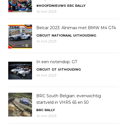
#HOOFDNIEUWS
ERC
RALLY
14 mrt 2023
Belcar 2023: Alnimax met BMW M4 GT4
CIRCUIT
NATIONAAL
UITHOUDING
14 mrt 2023
In een notendop: GT
CIRCUIT
GT
UITHOUDING
14 mrt 2023
BRC South Belgian: evenwichtig
startveld in VHRS 65 en 50
BRC
RALLY
14 mrt 2023