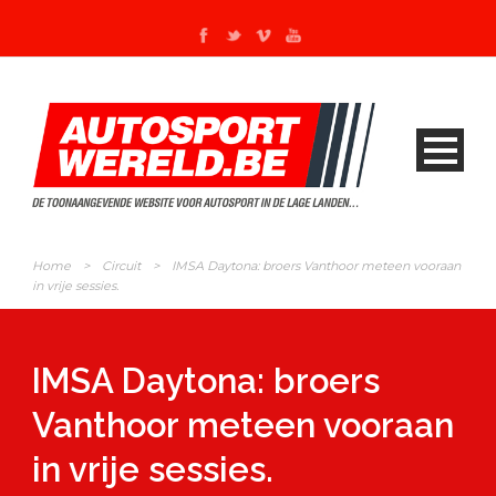
Home
>
Circuit
>
IMSA Daytona: broers Vanthoor meteen vooraan
in vrije sessies.
IMSA Daytona: broers
Vanthoor meteen vooraan
in vrije sessies.