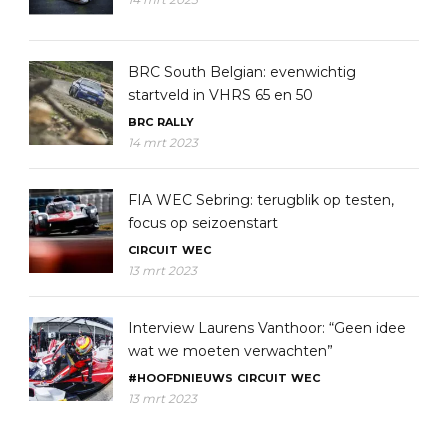
BRC South Belgian: evenwichtig
startveld in VHRS 65 en 50
BRC
RALLY
14 mrt 2023
FIA WEC Sebring: terugblik op testen,
focus op seizoenstart
CIRCUIT
WEC
13 mrt 2023
Interview Laurens Vanthoor: “Geen idee
wat we moeten verwachten”
#HOOFDNIEUWS
CIRCUIT
WEC
13 mrt 2023