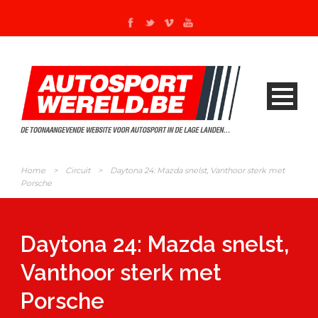
Home
>
Circuit
>
Daytona 24: Mazda snelst, Vanthoor sterk met
Porsche
Daytona 24: Mazda snelst,
Vanthoor sterk met
Porsche