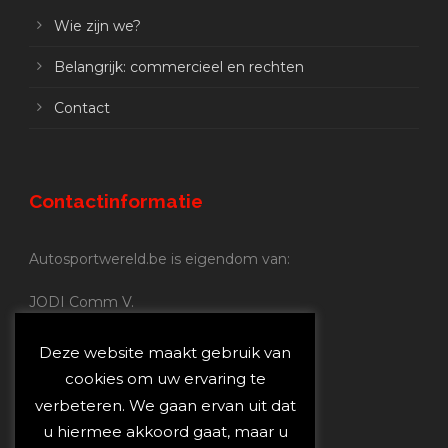
Wie zijn we?
Belangrijk: commercieel en rechten
Contact
Contactinformatie
Autosportwereld.be is eigendom van:
JODI Comm V.
BE 0.680.837.852
Nijverheidsstraat 70
Deze website maakt gebruik van
2160 Wommelgem
cookies om uw ervaring te
verbeteren. We gaan ervan uit dat
Autosportwereld.be:
u hiermee akkoord gaat, maar u
Redactie:
joost@autosportwereld.be