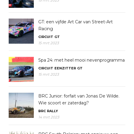
15 mrt 2023
GT: een vijfde Art Car van Street-Art
Racing
CIRCUIT
GT
15 mrt 2023
Spa 24: met heel mooi nevenprogramma
CIRCUIT
EENZITTER
GT
15 mrt 2023
BRC Junior: forfait van Jonas De Wilde.
Wie scoort er zaterdag?
BRC
RALLY
14 mrt 2023