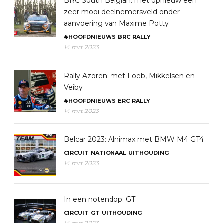
BRC South Belgian: met opnieuw een
zeer mooi deelnemersveld onder
aanvoering van Maxime Potty
#HOOFDNIEUWS
BRC
RALLY
14 mrt 2023
Rally Azoren: met Loeb, Mikkelsen en
Veiby
#HOOFDNIEUWS
ERC
RALLY
14 mrt 2023
Belcar 2023: Alnimax met BMW M4 GT4
CIRCUIT
NATIONAAL
UITHOUDING
14 mrt 2023
In een notendop: GT
CIRCUIT
GT
UITHOUDING
14 mrt 2023