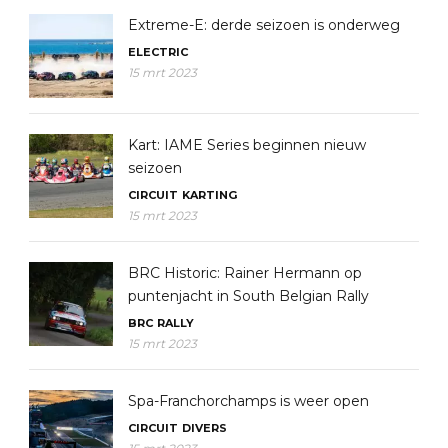
Extreme-E: derde seizoen is onderweg
ELECTRIC
15 mrt 2023
Kart: IAME Series beginnen nieuw
seizoen
CIRCUIT
KARTING
15 mrt 2023
BRC Historic: Rainer Hermann op
puntenjacht in South Belgian Rally
BRC
RALLY
15 mrt 2023
Spa-Franchorchamps is weer open
CIRCUIT
DIVERS