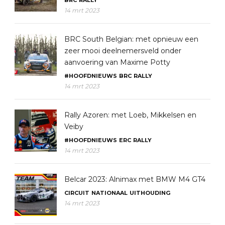
14 mrt 2023
BRC South Belgian: met opnieuw een
zeer mooi deelnemersveld onder
aanvoering van Maxime Potty
#HOOFDNIEUWS
BRC
RALLY
14 mrt 2023
Rally Azoren: met Loeb, Mikkelsen en
Veiby
#HOOFDNIEUWS
ERC
RALLY
14 mrt 2023
Belcar 2023: Alnimax met BMW M4 GT4
CIRCUIT
NATIONAAL
UITHOUDING
14 mrt 2023