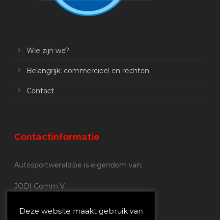
Wie zijn we?
Belangrijk: commercieel en rechten
Contact
Contactinformatie
Autosportwereld.be is eigendom van:
JODI Comm V.
BE 0.680.837.852
Nijverheidsstraat 70
Deze website maakt gebruik van
2160 Wommelgem