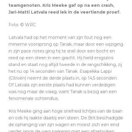
teamgenoten. Kris Meeke gaf op na een crash,
Jari-Matti Latvala reed lek in de veertiende proef.
Foto: © WRC
Latvala had op het moment van zijn fout nog een
minieme voorsprong op Tänak, maar door een wijziging
in zijn pace notes ging hij te snel door een bocht en
reed op een steen in een gracht. Hij hield enigszins
stand en staat nog altijd tweede in de rangschikking, zij
het nu op 14 seconden van Tänak. Esapekka Lappi
(Citroën) neemt de derde plaats in, op 14,5 seconden.
Of Latvala zijn eerste plaats had kunnen verdedigen
was nog maar de vraag, want Tänak is bezig aan een
fenomenale ochtendlus.
Kris Meeke ging aan hoge snelheid lichtjes van de baan
en ook hij raakte daarbij een steen. De Brit beschadigde
de ophanging van zijn wagen en moest zich een eind
verder langs de weg parkeren met een afgebroken