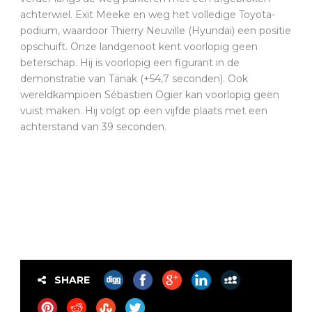
achterwiel. Exit Meeke en weg het volledige Toyota-
podium, waardoor Thierry Neuville (Hyundai) een positie
opschuift. Onze landgenoot kent voorlopig geen
beterschap. Hij is voorlopig een figurant in de
demonstratie van Tänak (+54,7 seconden). Ook
wereldkampioen Sébastien Ogier kan voorlopig geen
vuist maken. Hij volgt op een vijfde plaats met een
achterstand van 39 seconden.
SHARE