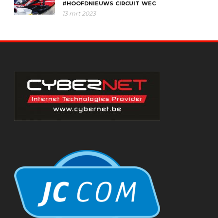
#HOOFDNIEUWS
CIRCUIT
WEC
13 mrt 2023