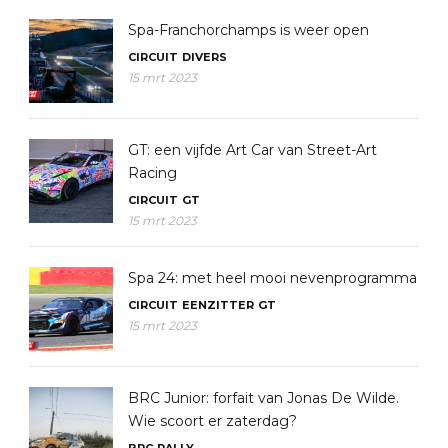
Spa-Franchorchamps is weer open
CIRCUIT
DIVERS
15 mrt 2023
GT: een vijfde Art Car van Street-Art
Racing
CIRCUIT
GT
15 mrt 2023
Spa 24: met heel mooi nevenprogramma
CIRCUIT
EENZITTER
GT
15 mrt 2023
BRC Junior: forfait van Jonas De Wilde.
Wie scoort er zaterdag?
BRC
RALLY