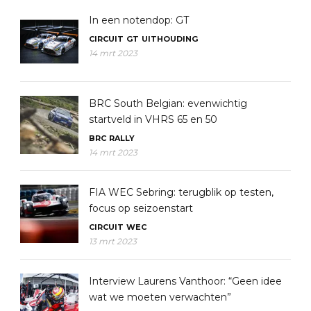
In een notendop: GT
CIRCUIT
GT
UITHOUDING
14 mrt 2023
BRC South Belgian: evenwichtig
startveld in VHRS 65 en 50
BRC
RALLY
14 mrt 2023
FIA WEC Sebring: terugblik op testen,
focus op seizoenstart
CIRCUIT
WEC
13 mrt 2023
Interview Laurens Vanthoor: “Geen idee
wat we moeten verwachten”