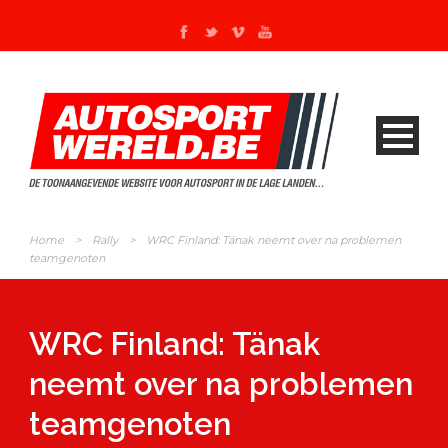
Home
>
Rally
>
WRC Finland: Tänak neemt over na problemen
teamgenoten
WRC Finland: Tänak
neemt over na problemen
teamgenoten