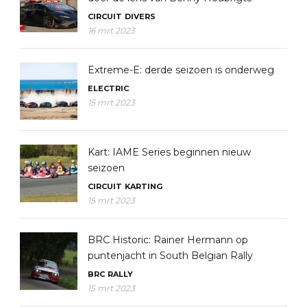
CIRCUIT
DIVERS
16 mrt 2023
Extreme-E: derde seizoen is onderweg
ELECTRIC
15 mrt 2023
Kart: IAME Series beginnen nieuw
seizoen
CIRCUIT
KARTING
15 mrt 2023
BRC Historic: Rainer Hermann op
puntenjacht in South Belgian Rally
BRC
RALLY
15 mrt 2023