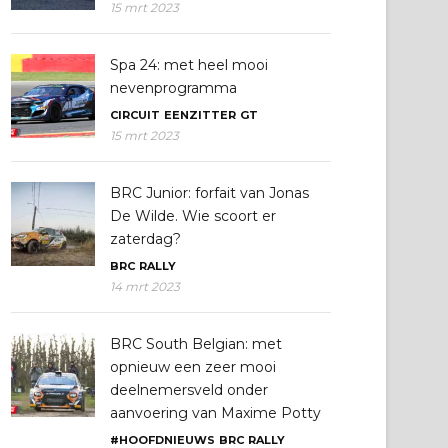
15 mrt 2023
Spa 24: met heel mooi
nevenprogramma
CIRCUIT
EENZITTER
GT
15 mrt 2023
BRC Junior: forfait van Jonas
De Wilde. Wie scoort er
zaterdag?
BRC
RALLY
14 mrt 2023
BRC South Belgian: met
opnieuw een zeer mooi
deelnemersveld onder
aanvoering van Maxime Potty
#HOOFDNIEUWS
BRC
RALLY