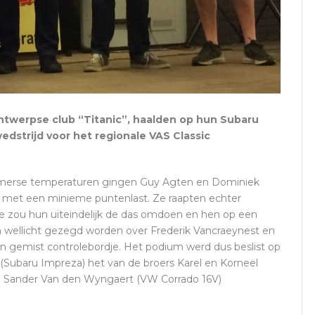
twerpse club “Titanic”, haalden op hun Subaru
edstrijd voor het regionale VAS Classic
omerse temperaturen gingen Guy Agten en Dominiek
t met een minieme puntenlast. Ze raapten echter
je zou hun uiteindelijk de das omdoen en hen op een
an wellicht gezegd worden over Frederik Vancraeynest en
 gemist controlebordje. Het podium werd dus beslist op
(Subaru Impreza) het van de broers Karel en Korneel
n Sander Van den Wyngaert (VW Corrado 16V)