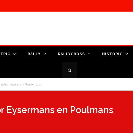
TRIC
RALLY
RALLYCROSS
HISTORIC
or Eysermans en Poulmans
oor Eysermans en Poulmans