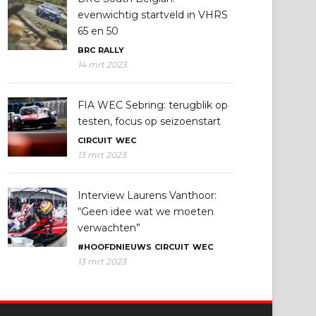
evenwichtig startveld in VHRS
65 en 50
BRC
RALLY
14 mrt 2023
FIA WEC Sebring: terugblik op
testen, focus op seizoenstart
CIRCUIT
WEC
13 mrt 2023
Interview Laurens Vanthoor:
“Geen idee wat we moeten
verwachten”
#HOOFDNIEUWS
CIRCUIT
WEC
13 mrt 2023