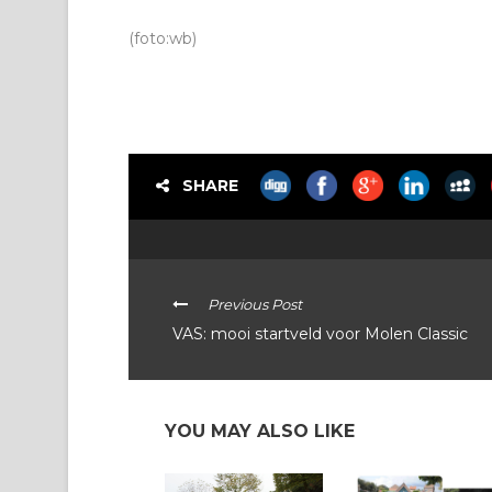
(foto:wb)
SHARE
Previous Post
VAS: mooi startveld voor Molen Classic
YOU MAY ALSO LIKE