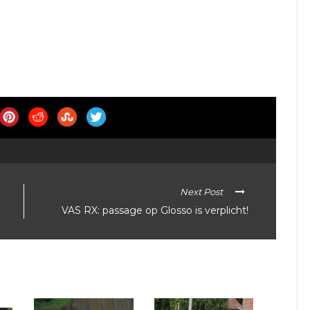
Next Post
VAS RX: passage op Glosso is verplicht!