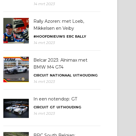
14 mrt 2023
Rally Azoren: met Loeb,
Mikkelsen en Veiby
#HOOFDNIEUWS
ERC
RALLY
14 mrt 2023
Belcar 2023: Alnimax met
BMW M4 GT4
CIRCUIT
NATIONAAL
UITHOUDING
14 mrt 2023
In een notendop: GT
CIRCUIT
GT
UITHOUDING
14 mrt 2023
BRC South Belgian: