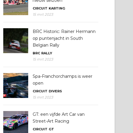
nieuw seizoen
CIRCUIT
KARTING
15 mrt 2023
BRC Historic: Rainer Hermann
op puntenjacht in South
Belgian Rally
BRC
RALLY
15 mrt 2023
Spa-Franchorchamps is weer
open
CIRCUIT
DIVERS
15 mrt 2023
GT: een vijfde Art Car van
Street-Art Racing
CIRCUIT
GT