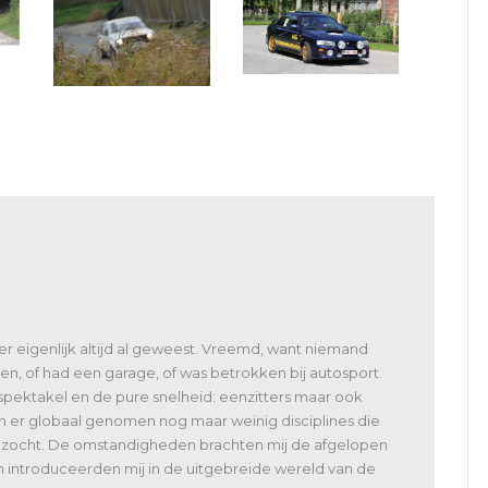
VAS terugblik: Molen
art
VAS: 360′ van de
Classic
Suikerstreek, nieuw op
de kalender
 er eigenlijk altijd al geweest. Vreemd, want niemand
en, of had een garage, of was betrokken bij autosport.
spektakel en de pure snelheid: eenzitters maar ook
jn er globaal genomen nog maar weinig disciplines die
bezocht. De omstandigheden brachten mij de afgelopen
n introduceerden mij in de uitgebreide wereld van de