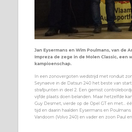
Jan Eysermans en Wim Poulmans, van de An
Impreza de zege in de Molen Classic, een w
kampioenschap.
In een zonovergoten wedstrijd met ronduit z
Seynaeve in de Datsun 240 het beste van star
strafpunten in deel 2. Een gemist controlebord
vijfde plaats doen belanden. Maar hetzelfde k
Guy Desmet, vierde op de Opel GT en met… één
tijd en daarin haalden Eysermans en Poulmans 
Vandoorn (Volvo 240) en vader en zoon Paul e