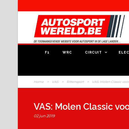
F1
WRC
CIRCUIT
ELEC
Home
>
VAS
>
Rittensport
>
VAS: Molen Classic vo
VAS: Molen Classic v
02 jun 2019