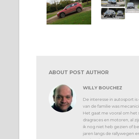
VAS: TRT zet Tienen
weer op autosportka
VAS: 6 Uren
Noorderkempen voor
Holemans- Van den
Wyngaert
ABOUT POST AUTHOR
WILLY BOUCHEZ
De interesse in autosport is
van de familie was mecanici
Het gaat me vooral om het 
dragraces en motoren, al zi
ik nog niet heb gezien of 
jaren langs de rallywegen e