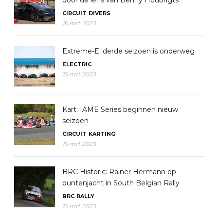
door de lens van Benny Houbrigts
CIRCUIT
DIVERS
16 mrt 2023
Extreme-E: derde seizoen is onderweg
ELECTRIC
15 mrt 2023
Kart: IAME Series beginnen nieuw
seizoen
CIRCUIT
KARTING
15 mrt 2023
BRC Historic: Rainer Hermann op
puntenjacht in South Belgian Rally
BRC
RALLY
15 mrt 2023