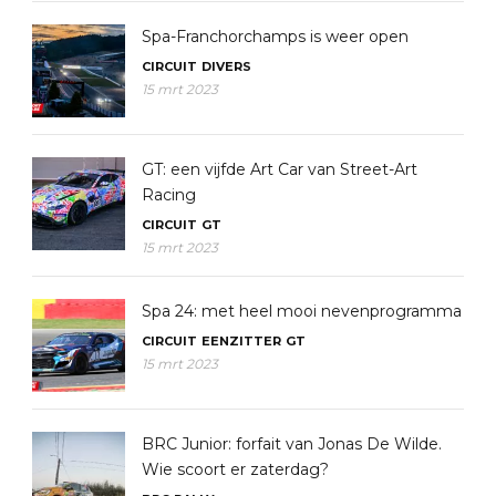
Spa-Franchorchamps is weer open
CIRCUIT
DIVERS
15 mrt 2023
GT: een vijfde Art Car van Street-Art
Racing
CIRCUIT
GT
15 mrt 2023
Spa 24: met heel mooi nevenprogramma
CIRCUIT
EENZITTER
GT
15 mrt 2023
BRC Junior: forfait van Jonas De Wilde.
Wie scoort er zaterdag?