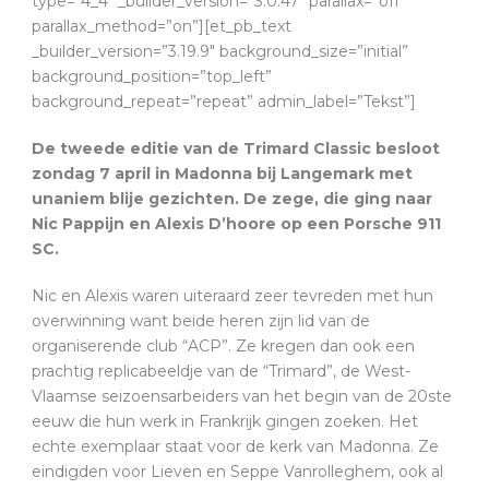
type=”4_4″ _builder_version=”3.0.47″ parallax=”off”
parallax_method=”on”][et_pb_text
_builder_version=”3.19.9″ background_size=”initial”
background_position=”top_left”
background_repeat=”repeat” admin_label=”Tekst”]
De tweede editie van de Trimard Classic besloot
zondag 7 april in Madonna bij Langemark met
unaniem blije gezichten. De zege, die ging naar
Nic Pappijn en Alexis D’hoore op een Porsche 911
SC.
Nic en Alexis waren uiteraard zeer tevreden met hun
overwinning want beide heren zijn lid van de
organiserende club “ACP”. Ze kregen dan ook een
prachtig replicabeeldje van de “Trimard”, de West-
Vlaamse seizoensarbeiders van het begin van de 20ste
eeuw die hun werk in Frankrijk gingen zoeken. Het
echte exemplaar staat voor de kerk van Madonna. Ze
eindigden voor Lieven en Seppe Vanrolleghem, ook al