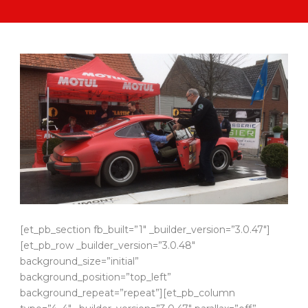
[et_pb_section fb_built=”1″ _builder_version=”3.0.47″]
[et_pb_row _builder_version=”3.0.48″
background_size=”initial”
background_position=”top_left”
background_repeat=”repeat”][et_pb_column