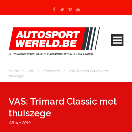
Home
>
VAS
>
Rittensport
>
VAS: Trimard Classic met
thuiszege
VAS: Trimard Classic met
thuiszege
08 apr 2019