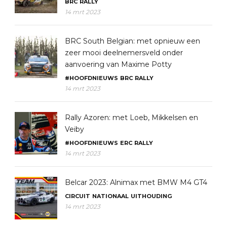
BRC
RALLY
14 mrt 2023
BRC South Belgian: met opnieuw een
zeer mooi deelnemersveld onder
aanvoering van Maxime Potty
#HOOFDNIEUWS
BRC
RALLY
14 mrt 2023
Rally Azoren: met Loeb, Mikkelsen en
Veiby
#HOOFDNIEUWS
ERC
RALLY
14 mrt 2023
Belcar 2023: Alnimax met BMW M4 GT4
CIRCUIT
NATIONAAL
UITHOUDING
14 mrt 2023