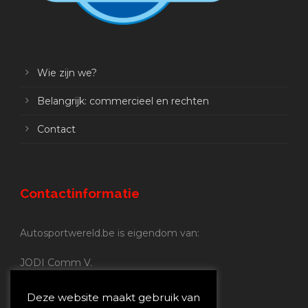
Wie zijn we?
Belangrijk: commercieel en rechten
Contact
Contactinformatie
Autosportwereld.be is eigendom van:
JODI Comm V.
BE 0.680.837.852
Nijverheidsstraat 70
Deze website maakt gebruik van