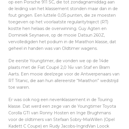
op een Porsche 911 SC, die tot zondagnamiddag aan
de leiding van het klassement stonden maar dan in de
fout gingen. Een luttele 0,05 punten, die ze moesten
toegeven op het voorlaatste regularitytraject (RT)
kostte hen helaas de overwinning. Guy Agten en
Dominiek Seynaeve, op de mooie Datsun 260Z,
vervolledigden het podium in de Marathon klasse, dat
geheel in handen was van Oldtimer wagens.
De eerste Youngtimer, die vonden we op de 14de
plaats met de Fiat Coupé 2,0 16v van Staf en Bram
Aarts. Een mooie deelzege voor de Antwerpenaars van
RT Titanic, die aan hun allereerste “Marathon” wedstrijd
toe waren.
Er was ook nog een nevenklassement in de Touring
klasse. Dat werd een zege van de Youngtimer Toyota
Corolla GTI van Ronny Hosten en Inge Brughmans
voor de oldtimers van Stefaan Sobry-MiaWillen (Opel
Kadett C Coupe) en Rudy Jacobs-IngridVan Loock