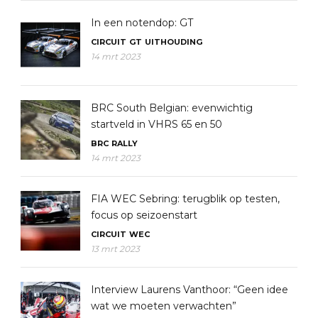
In een notendop: GT
CIRCUIT
GT
UITHOUDING
14 mrt 2023
BRC South Belgian: evenwichtig
startveld in VHRS 65 en 50
BRC
RALLY
14 mrt 2023
FIA WEC Sebring: terugblik op testen,
focus op seizoenstart
CIRCUIT
WEC
13 mrt 2023
Interview Laurens Vanthoor: “Geen idee
wat we moeten verwachten”