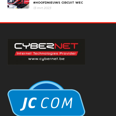
#HOOFDNIEUWS
CIRCUIT
WEC
13 mrt 2023