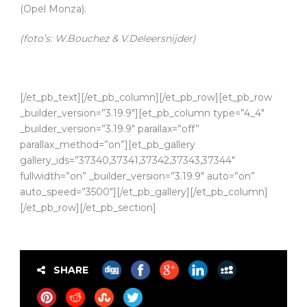
(Opel Monza).
(foto’s: W.Bouchez & V.Deleersnijder)
[/et_pb_text][/et_pb_column][/et_pb_row][et_pb_row
_builder_version=”3.19.9″][et_pb_column type=”4_4″
_builder_version=”3.19.9″ parallax=”off”
parallax_method=”on”][et_pb_gallery
gallery_ids=”37340,37341,37342,37343,37344″
fullwidth=”on” _builder_version=”3.19.9″ auto=”on”
auto_speed=”3500″][/et_pb_gallery][/et_pb_column]
[/et_pb_row][/et_pb_section]
SHARE