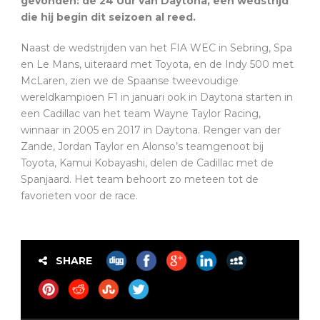
gevonden: de 24 Uur van Daytona, een wedstrijd
die hij begin dit seizoen al reed.
Naast de wedstrijden van het FIA WEC in Sebring, Spa
en Le Mans, uiteraard met Toyota, en de Indy 500 met
McLaren, zien we de Spaanse tweevoudige
wereldkampioen F1 in januari ook in Daytona starten in
een Cadillac van het team Wayne Taylor Racing,
winnaar in 2005 en 2017 in Daytona. Renger van der
Zande, Jordan Taylor en Alonso’s teamgenoot bij
Toyota, Kamui Kobayashi, delen de Cadillac met de
Spanjaard. Het team behoort zo meteen tot de
favorieten voor de race.
SHARE