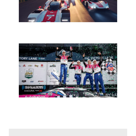
Le Mans 24: zestien Hypercars, waaronder vier Porsche
963 en voorlopig vijf Belgen aan de start
Daytona 24: welke lessen trekken de constructeurs na de
eerste race van het nieuwe tijdperk?