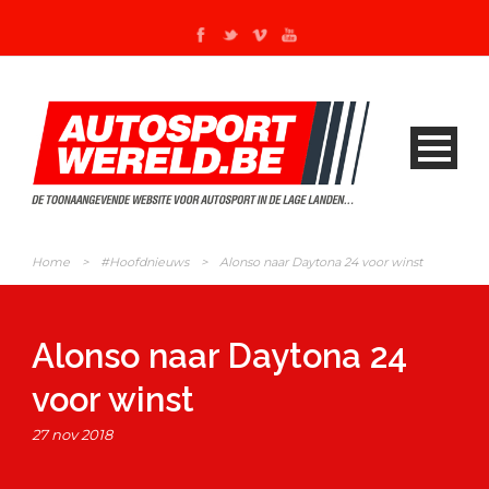
Home
>
#Hoofdnieuws
>
Alonso naar Daytona 24 voor winst
Alonso naar Daytona 24
voor winst
27 nov 2018