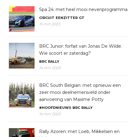
Spa 24: met heel mooi nevenprogramma
CIRCUIT
EENZITTER
GT
15 mrt 2023
BRC Junior: forfait van Jonas De Wilde.
Wie scoort er zaterdag?
BRC
RALLY
14 mrt 2023
BRC South Belgian: met opnieuw een
zeer mooi deelnemersveld onder
aanvoering van Maxime Potty
#HOOFDNIEUWS
BRC
RALLY
14 mrt 2023
Rally Azoren: met Loeb, Mikkelsen en