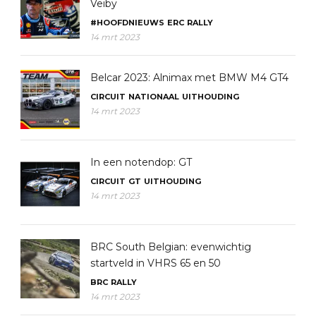
Veiby
#HOOFDNIEUWS
ERC
RALLY
14 mrt 2023
Belcar 2023: Alnimax met BMW M4 GT4
CIRCUIT
NATIONAAL
UITHOUDING
14 mrt 2023
In een notendop: GT
CIRCUIT
GT
UITHOUDING
14 mrt 2023
BRC South Belgian: evenwichtig
startveld in VHRS 65 en 50
BRC
RALLY
14 mrt 2023