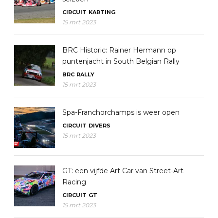
CIRCUIT
KARTING
15 mrt 2023
BRC Historic: Rainer Hermann op
puntenjacht in South Belgian Rally
BRC
RALLY
15 mrt 2023
Spa-Franchorchamps is weer open
CIRCUIT
DIVERS
15 mrt 2023
GT: een vijfde Art Car van Street-Art
Racing
CIRCUIT
GT
15 mrt 2023