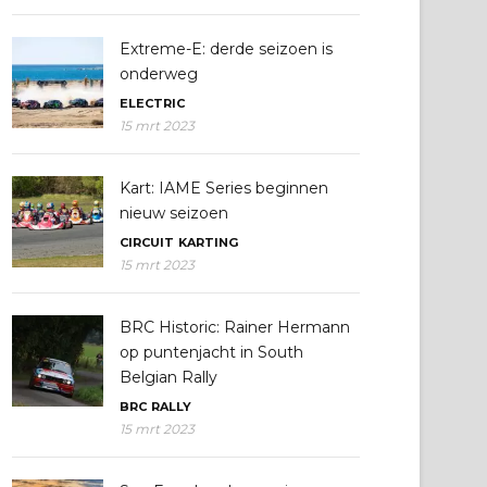
Extreme-E: derde seizoen is
onderweg
ELECTRIC
15 mrt 2023
Kart: IAME Series beginnen
nieuw seizoen
CIRCUIT
KARTING
15 mrt 2023
BRC Historic: Rainer Hermann
op puntenjacht in South
Belgian Rally
BRC
RALLY
15 mrt 2023