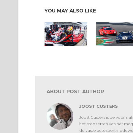
YOU MAY ALSO LIKE
Interview Laurens
24H Series Mugello:
Vanthoor: “Geen idee
Belgen met Audi en
wat we moeten
Porsche
verwachten”
ABOUT POST AUTHOR
JOOST CUSTERS
Joost Custers is de voorma
het stopzetten van het maga
de vaste autosportmedewerk