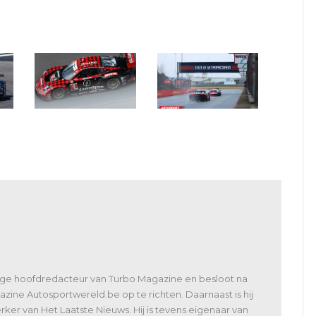
IMSA Sebring 12:
Internationale testdag
Porsche krijgt grotere
Circuit Zolder: door de
luchtinlaat
lens van Benny
Houbrigts
lige hoofdredacteur van Turbo Magazine en besloot na
zine Autosportwereld.be op te richten. Daarnaast is hij
er van Het Laatste Nieuws. Hij is tevens eigenaar van