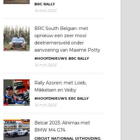
BRC
RALLY
14 mrt 2023
BRC South Belgian: met
opnieuw een zeer mooi
deelnemersveld onder
aanvoering van Maxime Potty
#HOOFDNIEUWS
BRC
RALLY
14 mrt 2023
Rally Azoren: met Loeb,
Mikkelsen en Veiby
#HOOFDNIEUWS
ERC
RALLY
14 mrt 2023
Belcar 2023: Alnimax met
BMW M4 GT4
CIRCUIT
NATIONAAL
UITHOUDING