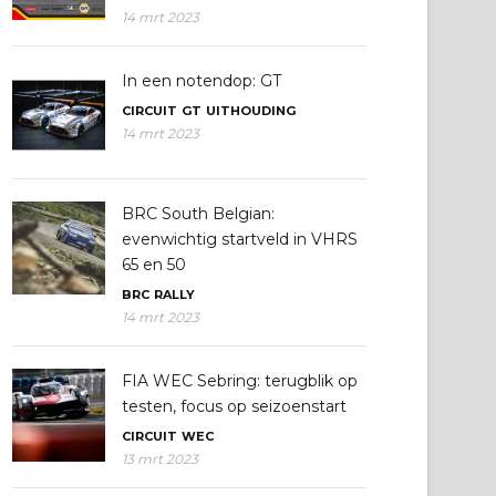
14 mrt 2023
In een notendop: GT
CIRCUIT
GT
UITHOUDING
14 mrt 2023
BRC South Belgian:
evenwichtig startveld in VHRS
65 en 50
BRC
RALLY
14 mrt 2023
FIA WEC Sebring: terugblik op
testen, focus op seizoenstart
CIRCUIT
WEC
13 mrt 2023