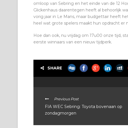
omloop van Sebring en het einde van de 12 Hour
Glickenhaus daarentegen heeft al behoorlijk w
vorig jaar in Le Mans, maar budgettair heeft h
heel wat grote spelers maakt hun opdracht er 
Hoe dan ook, nu vrijdag om 17u00 onze tijd, s
eerste winnaars van een nieuw tijdperk.
SHARE
Previous Post
FIA WEC Sebring: Toyota bovenaan op
zondagmorgen