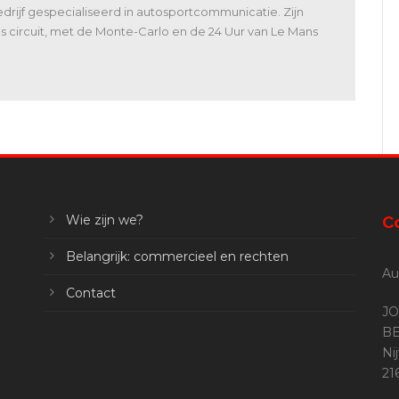
rijf gespecialiseerd in autosportcommunicatie. Zijn
 als circuit, met de Monte-Carlo en de 24 Uur van Le Mans
Wie zijn we?
C
Belangrijk: commercieel en rechten
Au
Contact
JO
BE
Ni
2