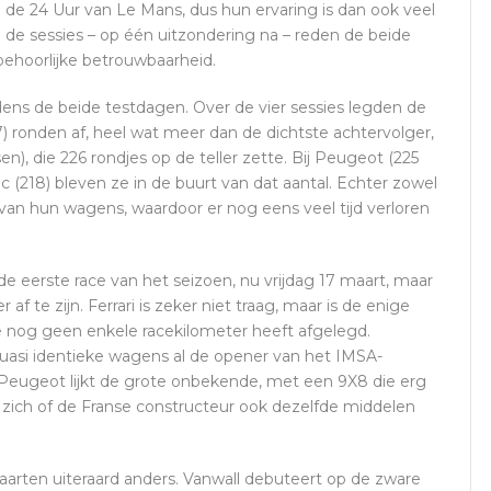
 de 24 Uur van Le Mans, dus hun ervaring is dan ook veel
n de sessies – op één uitzondering na – reden de beide
ehoorlijke betrouwbaarheid.
dens de beide testdagen. Over de vier sessies legden de
7) ronden af, heel wat meer dan de dichtste achtervolger,
, die 226 rondjes op de teller zette. Bij Peugeot (225
lac (218) bleven ze in de buurt van dat aantal. Echter zowel
van hun wagens, waardoor er nog eens veel tijd verloren
 de eerste race van het seizoen, nu vrijdag 17 maart, maar
 af te zijn. Ferrari is zeker niet traag, maar is de enige
ie nog geen enkele racekilometer heeft afgelegd.
asi identieke wagens al de opener van het IMSA-
eugeot lijkt de grote onbekende, met een 9X8 die erg
 zich of de Franse constructeur ook dezelfde middelen
aarten uiteraard anders. Vanwall debuteert op de zware