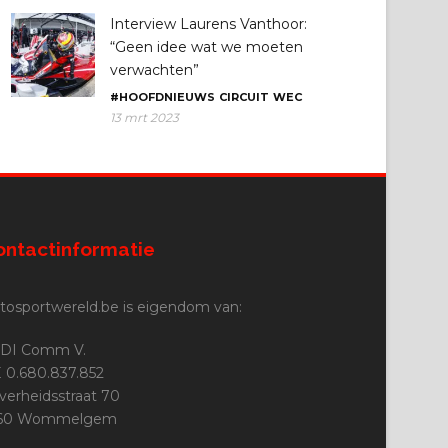
Interview Laurens Vanthoor:
“Geen idee wat we moeten
verwachten”
#HOOFDNIEUWS
CIRCUIT
WEC
13 mrt 2023
ontactinformatie
tosportwereld.be is eigendom van:
DI Comm V.
 0.680.837.852
jverheidsstraat 70
160 Wommelgem