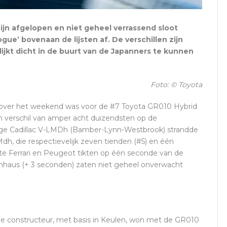
ijn afgelopen en niet geheel verrassend sloot
e’ bovenaan de lijsten af. De verschillen zijn
lijkt dicht in de buurt van de Japanners te kunnen
Foto: © Toyota
208) over het weekend was voor de #7 Toyota GR010 Hybrid
verschil van amper acht duizendsten op de
ge Cadillac V-LMDh (Bamber-Lynn-Westbrook) strandde
h, die respectievelijk zeven tienden (#5) en één
e Ferrari en Peugeot tikten op één seconde van de
ckenhaus (+ 3 seconden) zaten niet geheel onverwacht
 De constructeur, met basis in Keulen, won met de GR010