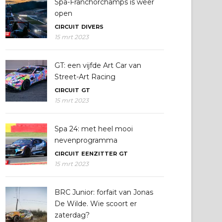
Spa-Franchorchamps is weer
open
CIRCUIT
DIVERS
15 mrt 2023
GT: een vijfde Art Car van
Street-Art Racing
CIRCUIT
GT
15 mrt 2023
Spa 24: met heel mooi
nevenprogramma
CIRCUIT
EENZITTER
GT
15 mrt 2023
BRC Junior: forfait van Jonas
De Wilde. Wie scoort er
zaterdag?