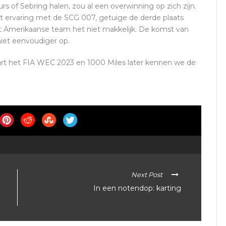
s of Sebring halen, zou al een overwinning op zich zijn.
at ervaring met de SCG 007, getuige de derde plaats
et Amerikaanse team het niet makkelijk. De komst van
niet eenvoudiger op.
tart het FIA WEC 2023 en 1000 Miles later kennen we de
Next Post
In een notendop: karting