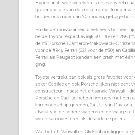
Hypercar al twee wereldtitels en evenveel maal
groter dan die van de concurrentie. In ieder va
bolides ook meer dan 70 ronden, getuige hun b
En die betrouwbaarheid bleek eens te meer tij
beide Toyota respectievelijk 301 (#8) en 286 (#
de #5 Porsche (Cameron-Makowiecki-Christensen)
voor de #94), Ferrari (221 voor de #50) en Cadil
Ferrari als Peugeot kenden een crash met één 
ging.
Toyota vertrekt dan ook als grote favoriet voor
zeker Cadillac en ook Porsche lijken niet echt ver
constructeur – naast het artisanale Vanwall – d
Porsche en Cadillac hebben immers met een qu
kampioenschap gereden, 24 Uur van Daytona. P
afwijkt van de andere wagens en de vraag stelt
wil en kan investeren als de andere spelers.
Wat betreft Vanwall en Glickenhaus liggen de k