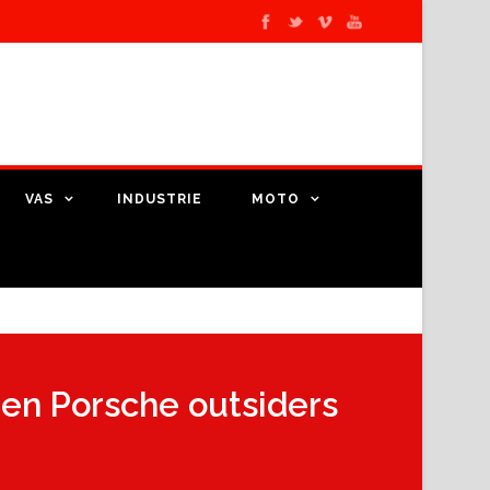
VAS
INDUSTRIE
MOTO
 en Porsche outsiders