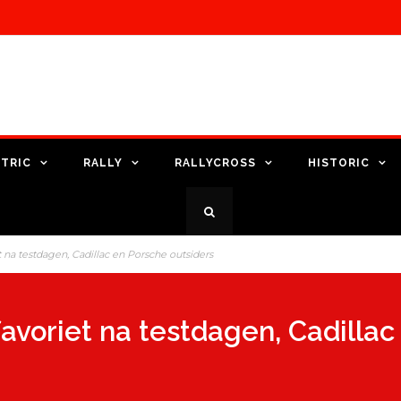
TRIC
RALLY
RALLYCROSS
HISTORIC
 na testdagen, Cadillac en Porsche outsiders
avoriet na testdagen, Cadillac