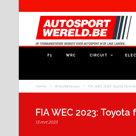
F1
WRC
CIRCUIT
ELEC
Home
>
#Hoofdnieuws
>
FIA WEC 2023: Toyota favoriet
FIA WEC 2023: Toyota f
13 mrt 2023