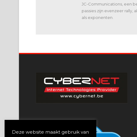
JC-Communications, een bed
passies zijn evenzeer rally,
als exponenten.
Deze website maakt gebruik van