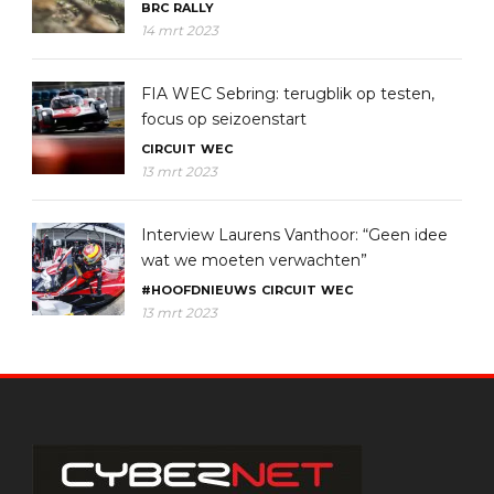
BRC
RALLY
14 mrt 2023
FIA WEC Sebring: terugblik op testen,
focus op seizoenstart
CIRCUIT
WEC
13 mrt 2023
Interview Laurens Vanthoor: “Geen idee
wat we moeten verwachten”
#HOOFDNIEUWS
CIRCUIT
WEC
13 mrt 2023