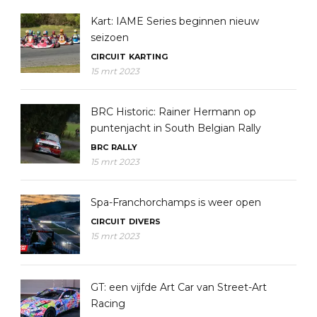
Kart: IAME Series beginnen nieuw
seizoen
CIRCUIT
KARTING
15 mrt 2023
BRC Historic: Rainer Hermann op
puntenjacht in South Belgian Rally
BRC
RALLY
15 mrt 2023
Spa-Franchorchamps is weer open
CIRCUIT
DIVERS
15 mrt 2023
GT: een vijfde Art Car van Street-Art
Racing