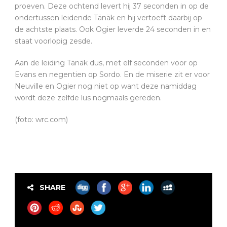
proeven. Deze ochtend levert hij 37 seconden in op de
ondertussen leidende Tänäk en hij vertoeft daarbij op
de achtste plaats. Ook Ogier leverde 24 seconden in en
staat voorlopig zesde.
Aan de leiding Tänäk dus, met elf seconden voor op
Evans en negentien op Sordo. En de miserie zit er voor
Neuville en Ogier nog niet op want deze namiddag
wordt deze zelfde lus nogmaals gereden.
(foto: wrc.com)
SHARE