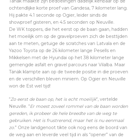
Tänäk maakte zijn bedoelingen dadelijk kenbaar op de
ochtendlijke korte proef van Gandesa, 7 kilometer lang.
Hij pakte 4.1 seconde op Ogier, leider sinds de
showproef gisteren, en 4.5 seconden op Neuville.
De WK toppers, die het eerst op de baan gaan, hadden
het moeilijk om op de gravelproeven zich de besttijden
aan te meten, getuige de scratches van Latvala en de
Yazoo Toyota op de 26 kilometer lange Pesells en
Mikkelsen met de Hyundai op het 38 kilometer lange
gemengde asfalt en gravel parcours naar Vilalba. Maar
Tänäk klampte aan op de tweede positie in die proeven
en de verschillen bleven miniem. Op Ogier en Neuville
won de Est wel tijd!
“
Zo eerst de baan op, het is echt moeilijk
“, vertelde
Neuville. “
Er moest zoveel rommel van de baan worden
gereden, ik probeer de hele breedte van de weg te
gebruiken. Het is frustrerend, maar het is nu eenmaal
zo.
” Onze landgenoot tikte ook nog eens de boord van
de weg aan en leverde veel tijd in als “opener” van de