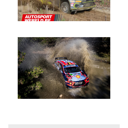
In een notendop: rally
WRC Mexico: tien WRC’s en zestien WRC2