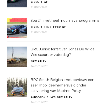
CIRCUIT
GT
15 mrt 2023
Spa 24: met heel mooi nevenprogramma
CIRCUIT
EENZITTER
GT
15 mrt 2023
BRC Junior: forfait van Jonas De Wilde.
Wie scoort er zaterdag?
BRC
RALLY
14 mrt 2023
BRC South Belgian: met opnieuw een
zeer mooi deelnemersveld onder
aanvoering van Maxime Potty
#HOOFDNIEUWS
BRC
RALLY
14 mrt 2023