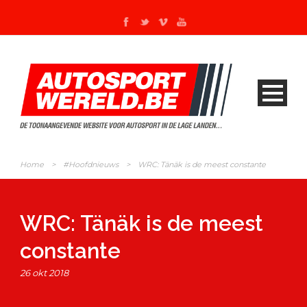
Home
>
#Hoofdnieuws
>
WRC: Tänäk is de meest constante
WRC: Tänäk is de meest
constante
26 okt 2018