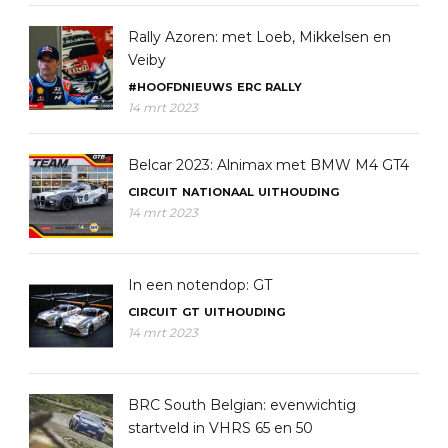
Rally Azoren: met Loeb, Mikkelsen en
Veiby
#HOOFDNIEUWS
ERC
RALLY
14 mrt 2023
Belcar 2023: Alnimax met BMW M4 GT4
CIRCUIT
NATIONAAL
UITHOUDING
14 mrt 2023
In een notendop: GT
CIRCUIT
GT
UITHOUDING
14 mrt 2023
BRC South Belgian: evenwichtig
startveld in VHRS 65 en 50