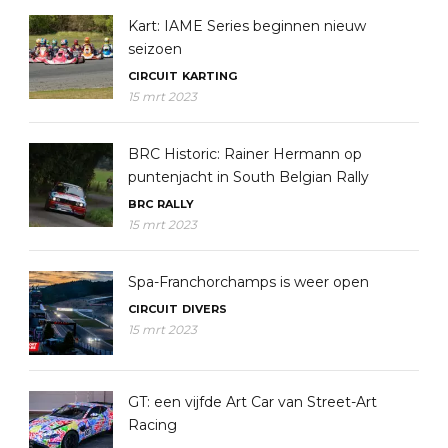
Kart: IAME Series beginnen nieuw
seizoen
CIRCUIT
KARTING
15 mrt 2023
BRC Historic: Rainer Hermann op
puntenjacht in South Belgian Rally
BRC
RALLY
15 mrt 2023
Spa-Franchorchamps is weer open
CIRCUIT
DIVERS
15 mrt 2023
GT: een vijfde Art Car van Street-Art
Racing