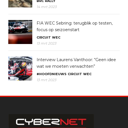
BRC
RALLY
14 mrt 2023
FIA WEC Sebring: terugblik op testen,
focus op seizoenstart
CIRCUIT
WEC
13 mrt 2023
Interview Laurens Vanthoor: “Geen idee
wat we moeten verwachten”
#HOOFDNIEUWS
CIRCUIT
WEC
13 mrt 2023