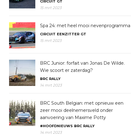
CIRCUIT
GT
15 mrt 2023
Spa 24: met heel mooi nevenprogramma
CIRCUIT
EENZITTER
GT
15 mrt 2023
BRC Junior: forfait van Jonas De Wilde.
Wie scoort er zaterdag?
BRC
RALLY
14 mrt 2023
BRC South Belgian: met opnieuw een
zeer mooi deelnemersveld onder
aanvoering van Maxime Potty
#HOOFDNIEUWS
BRC
RALLY
14 mrt 2023