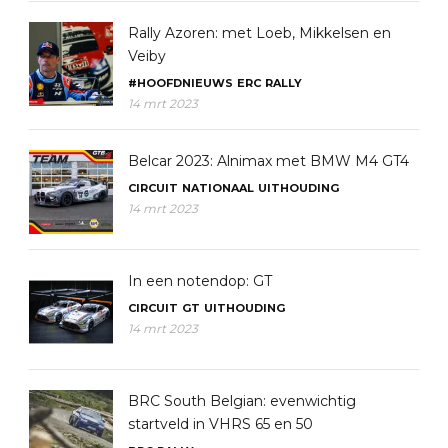
Rally Azoren: met Loeb, Mikkelsen en
Veiby
#HOOFDNIEUWS
ERC
RALLY
14 mrt 2023
Belcar 2023: Alnimax met BMW M4 GT4
CIRCUIT
NATIONAAL
UITHOUDING
14 mrt 2023
In een notendop: GT
CIRCUIT
GT
UITHOUDING
14 mrt 2023
BRC South Belgian: evenwichtig
startveld in VHRS 65 en 50