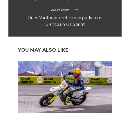
Next Post
Dries Vanthoor met nieuw podium in
Blancpain GT Sprint
YOU MAY ALSO LIKE
In een notendop: MotoGP, IndyCar en Ricciardo naar
McLaren?