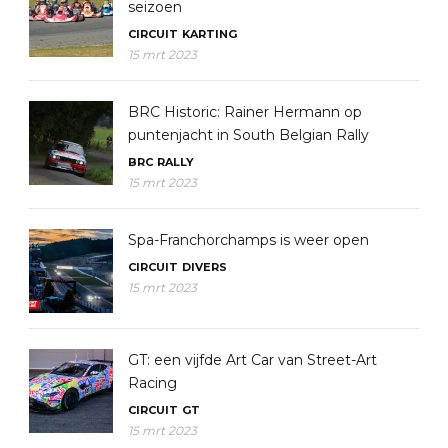
seizoen
CIRCUIT
KARTING
15 mrt 2023
BRC Historic: Rainer Hermann op
puntenjacht in South Belgian Rally
BRC
RALLY
15 mrt 2023
Spa-Franchorchamps is weer open
CIRCUIT
DIVERS
15 mrt 2023
GT: een vijfde Art Car van Street-Art
Racing
CIRCUIT
GT
15 mrt 2023