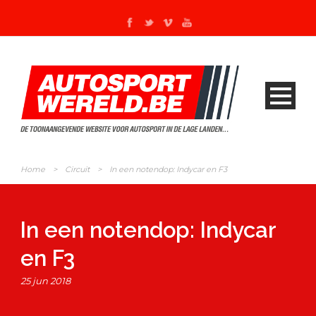
Home
>
Circuit
>
In een notendop: Indycar en F3
In een notendop: Indycar
en F3
25 jun 2018