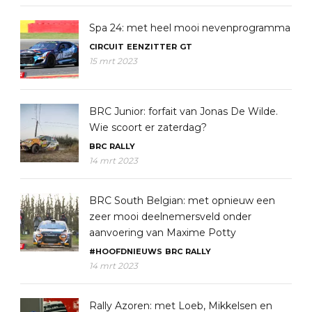
Spa 24: met heel mooi nevenprogramma
CIRCUIT
EENZITTER
GT
15 mrt 2023
BRC Junior: forfait van Jonas De Wilde.
Wie scoort er zaterdag?
BRC
RALLY
14 mrt 2023
BRC South Belgian: met opnieuw een
zeer mooi deelnemersveld onder
aanvoering van Maxime Potty
#HOOFDNIEUWS
BRC
RALLY
14 mrt 2023
Rally Azoren: met Loeb, Mikkelsen en