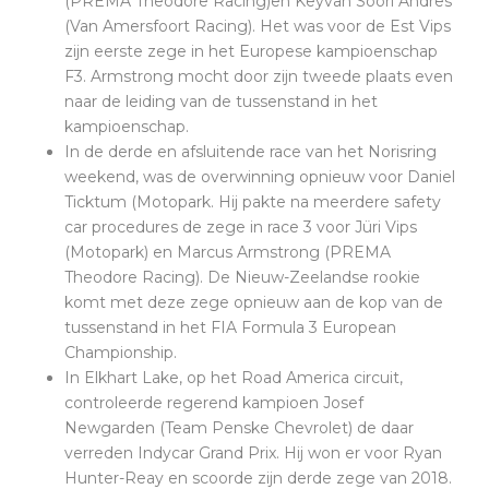
(PREMA Theodore Racing)en Keyvan Soori Andres
(Van Amersfoort Racing). Het was voor de Est Vips
zijn eerste zege in het Europese kampioenschap
F3. Armstrong mocht door zijn tweede plaats even
naar de leiding van de tussenstand in het
kampioenschap.
In de derde en afsluitende race van het Norisring
weekend, was de overwinning opnieuw voor Daniel
Ticktum (Motopark. Hij pakte na meerdere safety
car procedures de zege in race 3 voor Jüri Vips
(Motopark) en Marcus Armstrong (PREMA
Theodore Racing). De Nieuw-Zeelandse rookie
komt met deze zege opnieuw aan de kop van de
tussenstand in het FIA Formula 3 European
Championship.
In Elkhart Lake, op het Road America circuit,
controleerde regerend kampioen Josef
Newgarden (Team Penske Chevrolet) de daar
verreden Indycar Grand Prix. Hij won er voor Ryan
Hunter-Reay en scoorde zijn derde zege van 2018.