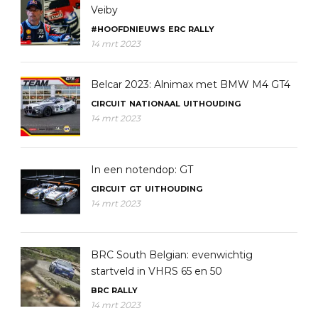
Veiby
#HOOFDNIEUWS
ERC
RALLY
14 mrt 2023
Belcar 2023: Alnimax met BMW M4 GT4
CIRCUIT
NATIONAAL
UITHOUDING
14 mrt 2023
In een notendop: GT
CIRCUIT
GT
UITHOUDING
14 mrt 2023
BRC South Belgian: evenwichtig
startveld in VHRS 65 en 50
BRC
RALLY
14 mrt 2023