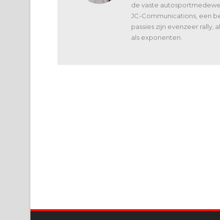
de vaste autosportmedewerk
JC-Communications, een bed
passies zijn evenzeer rally,
als exponenten.