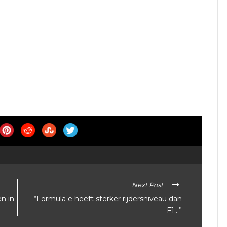
Next Post
n in
“Formula e heeft sterker rijdersniveau dan
F1…”