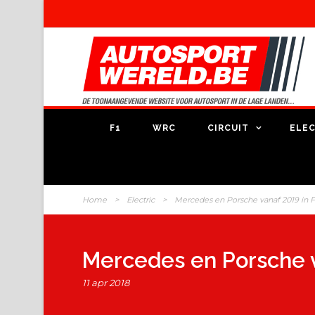
F1
WRC
CIRCUIT
ELEC
Home
>
Electric
>
Mercedes en Porsche vanaf 2019 in 
Mercedes en Porsche v
11 apr 2018