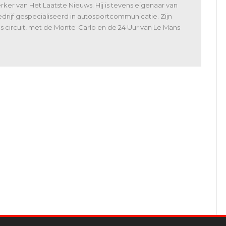
er van Het Laatste Nieuws. Hij is tevens eigenaar van
rijf gespecialiseerd in autosportcommunicatie. Zijn
 als circuit, met de Monte-Carlo en de 24 Uur van Le Mans