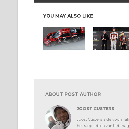
YOU MAY ALSO LIKE
IMSA Sebring 12:
Porsche Sprint
Porsche krijgt grotere
Challenge Southe
luchtinlaat
Europe: Benjamin
Paque vicekampi
ABOUT POST AUTHOR
JOOST CUSTERS
Joost Custers is de voorma
het stopzetten van het maga