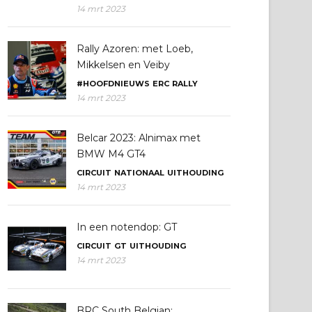
14 mrt 2023
Rally Azoren: met Loeb,
Mikkelsen en Veiby
#HOOFDNIEUWS
ERC
RALLY
14 mrt 2023
Belcar 2023: Alnimax met
BMW M4 GT4
CIRCUIT
NATIONAAL
UITHOUDING
14 mrt 2023
In een notendop: GT
CIRCUIT
GT
UITHOUDING
14 mrt 2023
BRC South Belgian: