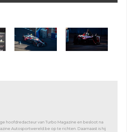
Formula E Kaapstad: da
Formula E Kaapstad:
rn
Costa wint spannende
Sacha Fenestraz op Pole
afvalrace
oen
lige hoofdredacteur van Turbo Magazine en besloot na
zine Autosportwereld.be op te richten. Daarnaast is hij