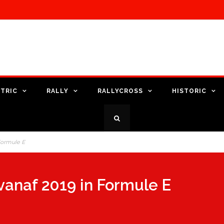
TRIC
RALLY
RALLYCROSS
HISTORIC
Formule E
anaf 2019 in Formule E