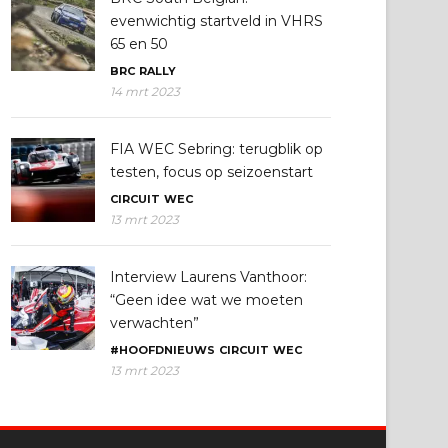
evenwichtig startveld in VHRS
65 en 50
BRC
RALLY
14 mrt 2023
FIA WEC Sebring: terugblik op
testen, focus op seizoenstart
CIRCUIT
WEC
13 mrt 2023
Interview Laurens Vanthoor:
“Geen idee wat we moeten
verwachten”
#HOOFDNIEUWS
CIRCUIT
WEC
13 mrt 2023