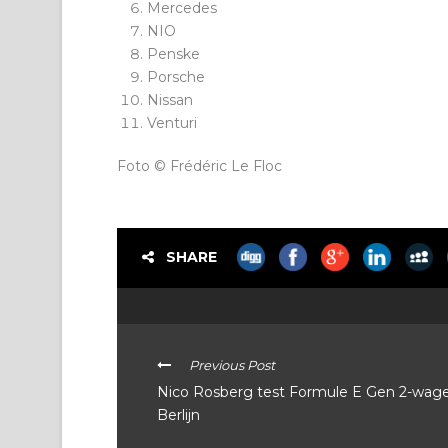
Mercedes
NIO
Penske
Porsche
Nissan
Venturi
Foto © Frédéric Le Floc
SHARE
Previous Post
Nico Rosberg test Formule E Gen 2-wage
Berlijn