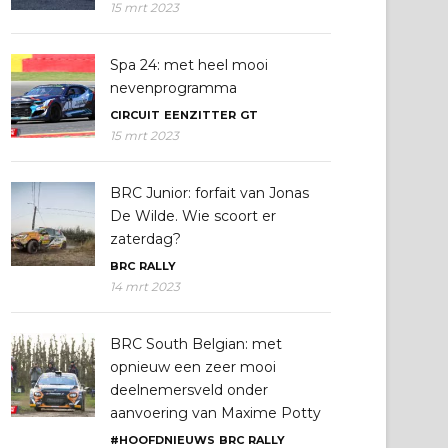
15 mrt 2023
Spa 24: met heel mooi
nevenprogramma
CIRCUIT
EENZITTER
GT
15 mrt 2023
BRC Junior: forfait van Jonas
De Wilde. Wie scoort er
zaterdag?
BRC
RALLY
14 mrt 2023
BRC South Belgian: met
opnieuw een zeer mooi
deelnemersveld onder
aanvoering van Maxime Potty
#HOOFDNIEUWS
BRC
RALLY