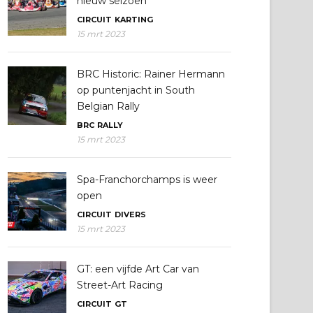
nieuw seizoen
CIRCUIT
KARTING
15 mrt 2023
BRC Historic: Rainer Hermann
op puntenjacht in South
Belgian Rally
BRC
RALLY
15 mrt 2023
Spa-Franchorchamps is weer
open
CIRCUIT
DIVERS
15 mrt 2023
GT: een vijfde Art Car van
Street-Art Racing
CIRCUIT
GT