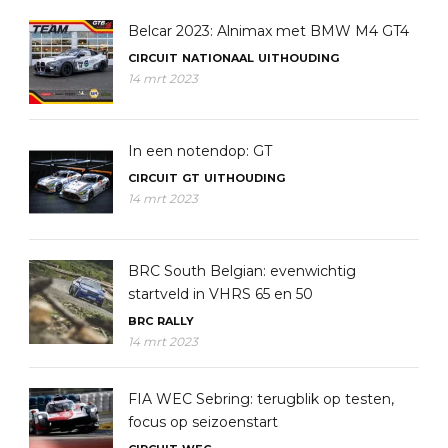
Belcar 2023: Alnimax met BMW M4 GT4
CIRCUIT
NATIONAAL
UITHOUDING
14 mrt 2023
In een notendop: GT
CIRCUIT
GT
UITHOUDING
14 mrt 2023
BRC South Belgian: evenwichtig
startveld in VHRS 65 en 50
BRC
RALLY
14 mrt 2023
FIA WEC Sebring: terugblik op testen,
focus op seizoenstart