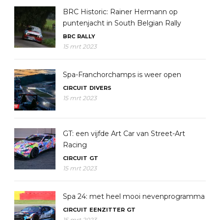
BRC Historic: Rainer Hermann op
puntenjacht in South Belgian Rally
BRC
RALLY
15 mrt 2023
Spa-Franchorchamps is weer open
CIRCUIT
DIVERS
15 mrt 2023
GT: een vijfde Art Car van Street-Art
Racing
CIRCUIT
GT
15 mrt 2023
Spa 24: met heel mooi nevenprogramma
CIRCUIT
EENZITTER
GT
15 mrt 2023