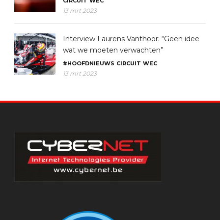
CIRCUIT
WEC
13 mrt 2023
Interview Laurens Vanthoor: “Geen idee
wat we moeten verwachten”
#HOOFDNIEUWS
CIRCUIT
WEC
13 mrt 2023