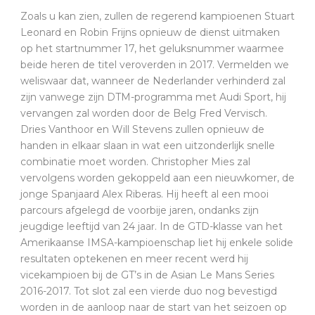
Zoals u kan zien, zullen de regerend kampioenen Stuart
Leonard en Robin Frijns opnieuw de dienst uitmaken
op het startnummer 17, het geluksnummer waarmee
beide heren de titel veroverden in 2017. Vermelden we
weliswaar dat, wanneer de Nederlander verhinderd zal
zijn vanwege zijn DTM-programma met Audi Sport, hij
vervangen zal worden door de Belg Fred Vervisch.
Dries Vanthoor en Will Stevens zullen opnieuw de
handen in elkaar slaan in wat een uitzonderlijk snelle
combinatie moet worden. Christopher Mies zal
vervolgens worden gekoppeld aan een nieuwkomer, de
jonge Spanjaard Alex Riberas. Hij heeft al een mooi
parcours afgelegd de voorbije jaren, ondanks zijn
jeugdige leeftijd van 24 jaar. In de GTD-klasse van het
Amerikaanse IMSA-kampioenschap liet hij enkele solide
resultaten optekenen en meer recent werd hij
vicekampioen bij de GT’s in de Asian Le Mans Series
2016-2017. Tot slot zal een vierde duo nog bevestigd
worden in de aanloop naar de start van het seizoen op