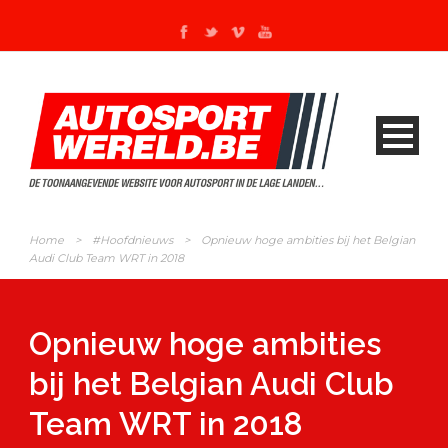
Home
>
#Hoofdnieuws
>
Opnieuw hoge ambities bij het Belgian
Audi Club Team WRT in 2018
Opnieuw hoge ambities
bij het Belgian Audi Club
Team WRT in 2018