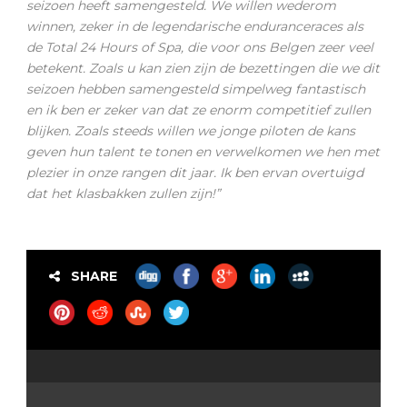
seizoen heeft samengesteld. We willen wederom
winnen, zeker in de legendarische enduranceraces als
de Total 24 Hours of Spa, die voor ons Belgen zeer veel
betekent. Zoals u kan zien zijn de bezettingen die we dit
seizoen hebben samengesteld simpelweg fantastisch
en ik ben er zeker van dat ze enorm competitief zullen
blijken. Zoals steeds willen we jonge piloten de kans
geven hun talent te tonen en verwelkomen we hen met
plezier in onze rangen dit jaar. Ik ben ervan overtuigd
dat het klasbakken zullen zijn!”
SHARE