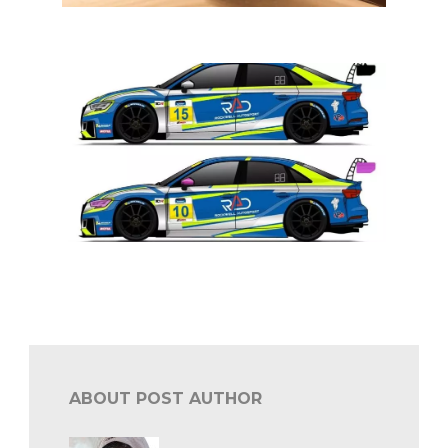
Dakar: proloogwinst voor Ekström en Audi
Toerisme: Denis Dupont weer in Michelin Pilot
Challenge
ABOUT POST AUTHOR