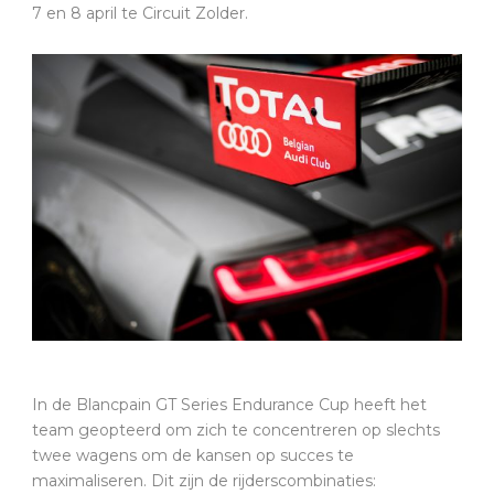
7 en 8 april te Circuit Zolder.
In de Blancpain GT Series Endurance Cup heeft het
team geopteerd om zich te concentreren op slechts
twee wagens om de kansen op succes te
maximaliseren. Dit zijn de rijderscombinaties: