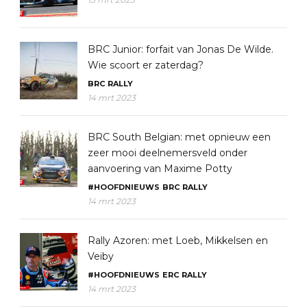
BRC Junior: forfait van Jonas De Wilde.
Wie scoort er zaterdag?
BRC
RALLY
14 mrt 2023
BRC South Belgian: met opnieuw een
zeer mooi deelnemersveld onder
aanvoering van Maxime Potty
#HOOFDNIEUWS
BRC
RALLY
14 mrt 2023
Rally Azoren: met Loeb, Mikkelsen en
Veiby
#HOOFDNIEUWS
ERC
RALLY
14 mrt 2023