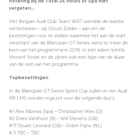
notering bij de Total 24 Hours of Spa niet
vergeten…
Het Belgian Audi Club Team WRT wendde de laatste
wintertesten – op Circuit Zolder – aan om de
bezettingen voor te stellen waarmee het aan de start
verschijnt van de Blancpain GT Series, eens te meer de
kern van het programma in 2018. In één adem lichtte
Vincent Vosse en de zijnen ook een tipje van de sluier
van de rest van het programma.
Topbezettingen
In de Blancpain GT Series Sprint Cup zullen er vier Audi
R8 LMS worden ingezet voor de volgende duo’s:
#1 Álex Riberas (Spa) – Christopher Mies (D)
#2 Dries Vanthoor (B) – Will Stevens (GB)
#17 Stuart Leonard (GB) – Robin Frijns (NL)
# 3 TBC – TBC