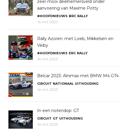
zeer mooi deelnemersveld onder
aanvoering van Maxime Potty
#HOOFDNIEUWS
BRC
RALLY
14 mrt 2023
Rally Azoren: met Loeb, Mikkelsen en
Veiby
#HOOFDNIEUWS
ERC
RALLY
14 mrt 2023
Belcar 2023: Alnimax met BMW M4 GT4
CIRCUIT
NATIONAAL
UITHOUDING
14 mrt 2023
In een notendop: GT
CIRCUIT
GT
UITHOUDING
14 mrt 2023