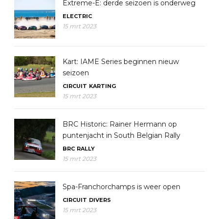
Extreme-E: derde seizoen is onderweg
ELECTRIC
15 mrt 2023
Kart: IAME Series beginnen nieuw
seizoen
CIRCUIT
KARTING
15 mrt 2023
BRC Historic: Rainer Hermann op
puntenjacht in South Belgian Rally
BRC
RALLY
15 mrt 2023
Spa-Franchorchamps is weer open
CIRCUIT
DIVERS
15 mrt 2023