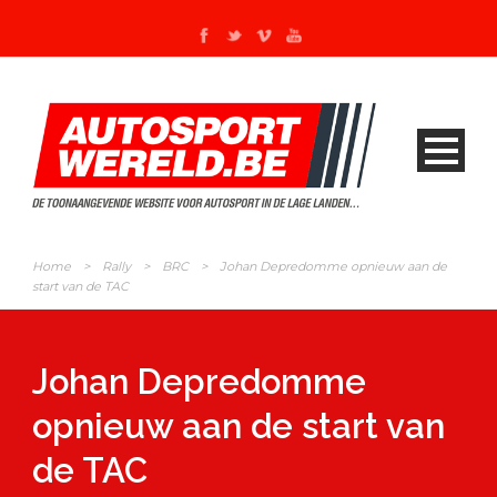
Home
>
Rally
>
BRC
>
Johan Depredomme opnieuw aan de
start van de TAC
Johan Depredomme
opnieuw aan de start van
de TAC