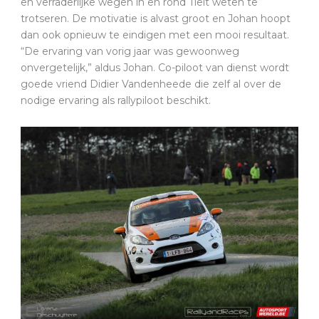
en verraderlijke wegen in en rond Tielt weten te
trotseren. De motivatie is alvast groot en Johan hoopt
dan ook opnieuw te eindigen met een mooi resultaat.
“De ervaring van vorig jaar was gewoonweg
onvergetelijk,” aldus Johan. Co-piloot van dienst wordt
goede vriend Didier Vandenheede die zelf al over de
nodige ervaring als rallypiloot beschikt.