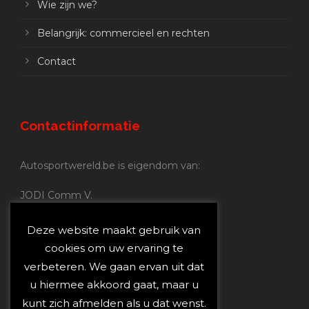
Wie zijn we?
Belangrijk: commercieel en rechten
Contact
Contactinformatie
Autosportwereld.be is eigendom van:
JODI Comm V.
BE 0.680.837.852
Nijverheidsstraat 70
Deze website maakt gebruik van
2160 Wommelgem
cookies om uw ervaring te
verbeteren. We gaan ervan uit dat
Autosportwereld.be:
u hiermee akkoord gaat, maar u
Redactie:
joost@autosportwereld.be
kunt zich afmelden als u dat wenst.