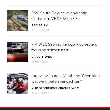
BRC South Belgian: evenwichtig
startveld in VHRS 65 en 50
BRC
RALLY
14 mrt 2023
FIA WEC Sebring: terugblik op testen,
focus op seizoenstart
CIRCUIT
WEC
13 mrt 2023
Interview Laurens Vanthoor: “Geen idee
wat we moeten verwachten”
#HOOFDNIEUWS
CIRCUIT
WEC
13 mrt 2023