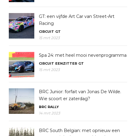
GT: een vijfde Art Car van Street-Art
Racing
CIRCUIT
GT
15 mrt 2023
Spa 24: met heel mooi nevenprogramma
CIRCUIT
EENZITTER
GT
15 mrt 2023
BRC Junior: forfait van Jonas De Wilde.
Wie scoort er zaterdag?
BRC
RALLY
14 mrt 2023
BRC South Belgian: met opnieuw een