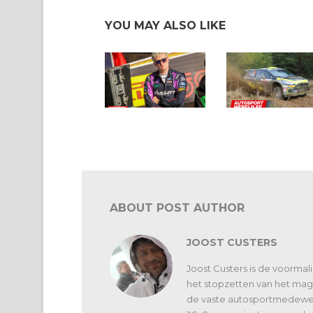
YOU MAY ALSO LIKE
In een notendop: ERC en
In een notendop: rally
WRC
ABOUT POST AUTHOR
JOOST CUSTERS
Joost Custers is de voorma
het stopzetten van het maga
de vaste autosportmedewerk