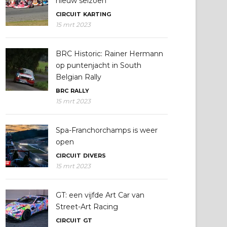
nieuw seizoen
CIRCUIT
KARTING
15 mrt 2023
BRC Historic: Rainer Hermann
op puntenjacht in South
Belgian Rally
BRC
RALLY
15 mrt 2023
Spa-Franchorchamps is weer
open
CIRCUIT
DIVERS
15 mrt 2023
GT: een vijfde Art Car van
Street-Art Racing
CIRCUIT
GT