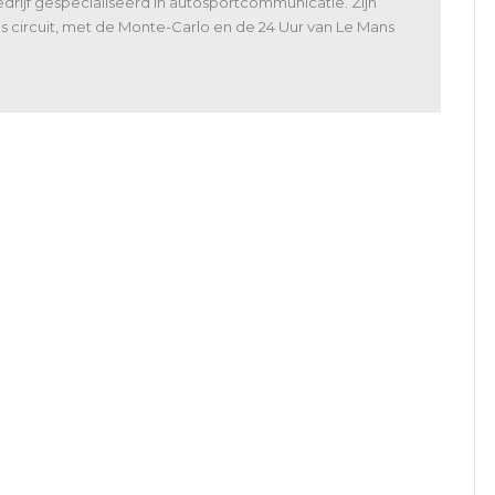
rijf gespecialiseerd in autosportcommunicatie. Zijn
 als circuit, met de Monte-Carlo en de 24 Uur van Le Mans