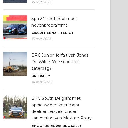
15 mrt 2023
Spa 24: met heel mooi
nevenprogramma
CIRCUIT
EENZITTER
GT
15 mrt 2023
BRC Junior: forfait van Jonas
De Wilde. Wie scoort er
zaterdag?
BRC
RALLY
14 mrt 2023
BRC South Belgian: met
opnieuw een zeer mooi
deelnemersveld onder
aanvoering van Maxime Potty
#HOOFDNIEUWS
BRC
RALLY