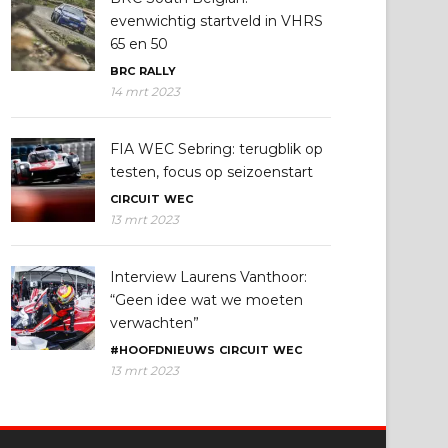
evenwichtig startveld in VHRS
65 en 50
BRC
RALLY
14 mrt 2023
FIA WEC Sebring: terugblik op
testen, focus op seizoenstart
CIRCUIT
WEC
13 mrt 2023
Interview Laurens Vanthoor:
“Geen idee wat we moeten
verwachten”
#HOOFDNIEUWS
CIRCUIT
WEC
13 mrt 2023