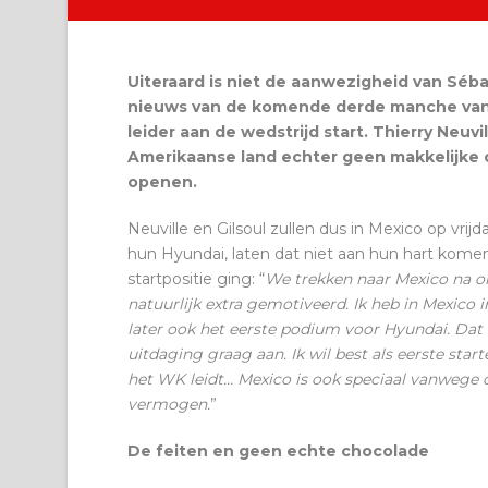
Uiteraard is niet de aanwezigheid van Séba
nieuws van de komende derde manche van 
leider aan de wedstrijd start. Thierry Neuvi
Amerikaanse land echter geen makkelijke op
openen.
Neuville en Gilsoul zullen dus in Mexico op vrijd
hun Hyundai, laten dat niet aan hun hart komen
startpositie ging: “
We trekken naar Mexico na on
natuurlijk extra gemotiveerd. Ik heb in Mexico 
later ook het eerste podium voor Hyundai. Dat i
uitdaging graag aan. Ik wil best als eerste star
het WK leidt… Mexico is ook speciaal vanwege d
vermogen.
”
De feiten en geen echte chocolade