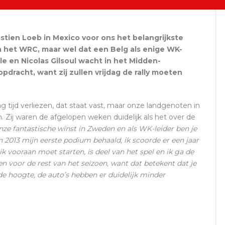
stien Loeb in Mexico voor ons het belangrijkste
het WRC, maar wel dat een Belg als enige WK-
lle en Nicolas Gilsoul wacht in het Midden-
dracht, want zij zullen vrijdag de rally moeten
ag tijd verliezen, dat staat vast, maar onze landgenoten in
. Zij waren de afgelopen weken duidelijk als het over de
ze fantastische winst in Zweden en als WK-leider ben je
in 2013 mijn eerste podium behaald, ik scoorde er een jaar
k vooraan moet starten, is deel van het spel en ik ga de
ten voor de rest van het seizoen, want dat betekent dat je
e hoogte, de auto’s hebben er duidelijk minder