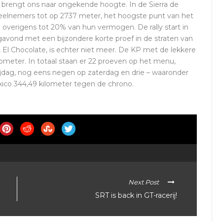
 brengt ons naar ongekende hoogte. In de Sierra de
eelnemers tot op 2737 meter, het hoogste punt van het
 overigens tot 20% van hun vermogen. De rally start in
gavond met een bijzondere korte proef in de straten van
 El Chocolate, is echter niet meer. De KP met de lekkere
ometer. In totaal staan er 22 proeven op het menu,
dag, nog eens negen op zaterdag en drie – waaronder
ico 344,49 kilometer tegen de chrono.
Next Post
SRT is back in GT-racerij!