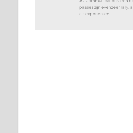
JC-Communications, een bed
passies zijn evenzeer rally,
als exponenten.