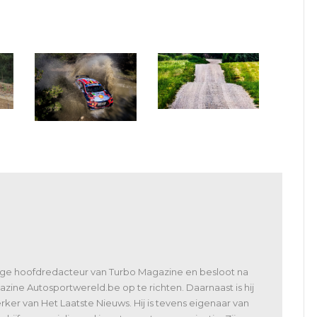
WRC 2024: met Letland
op de kalender
WRC Mexico: tien WRC’s
en zestien WRC2
lige hoofdredacteur van Turbo Magazine en besloot na
zine Autosportwereld.be op te richten. Daarnaast is hij
er van Het Laatste Nieuws. Hij is tevens eigenaar van