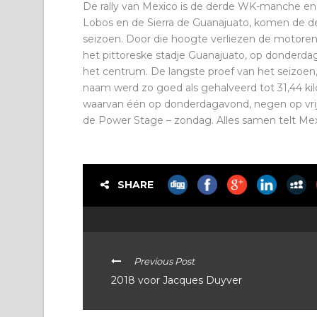
De rally van Mexico is de derde WK-manche en
Lobos en de Sierra de Guanajuato, komen de d
seizoen. Door die hoogte verliezen de motoren
het pittoreske stadje Guanajuato, op donderda
het centrum. De langste proef van het seizoen,
naam werd zo goed als gehalveerd tot 31,44 kil
waarvan één op donderdagavond, negen op vrij
de Power Stage – zondag. Alles samen telt Mex
SHARE
Previous Post
2018 voor Jacques Duyver