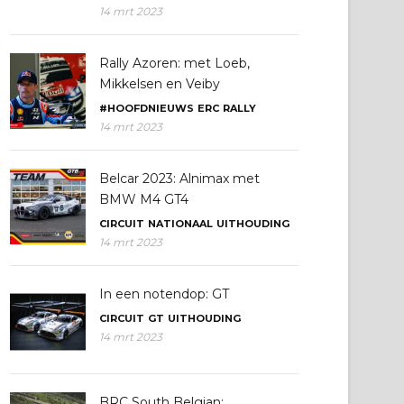
14 mrt 2023
Rally Azoren: met Loeb,
Mikkelsen en Veiby
#HOOFDNIEUWS
ERC
RALLY
14 mrt 2023
Belcar 2023: Alnimax met
BMW M4 GT4
CIRCUIT
NATIONAAL
UITHOUDING
14 mrt 2023
In een notendop: GT
CIRCUIT
GT
UITHOUDING
14 mrt 2023
BRC South Belgian: