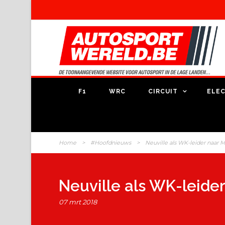
F1
WRC
CIRCUIT
ELEC
Home
>
#Hoofdnieuws
>
Neuville als WK-leider naar 
Neuville als WK-leide
07 mrt 2018