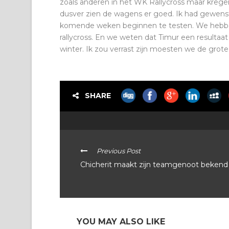
zoals anderen in het WK Rallycross maar krege
dusver zien de wagens er goed. Ik had gewenst 
komende weken beginnen te testen. We hebben 
rallycross. En we weten dat Timur een resultaa
winter. Ik zou verrast zijn moesten we de grot
SHARE
Previous Post
Chicherit maakt zijn teamgenoot bekend
YOU MAY ALSO LIKE