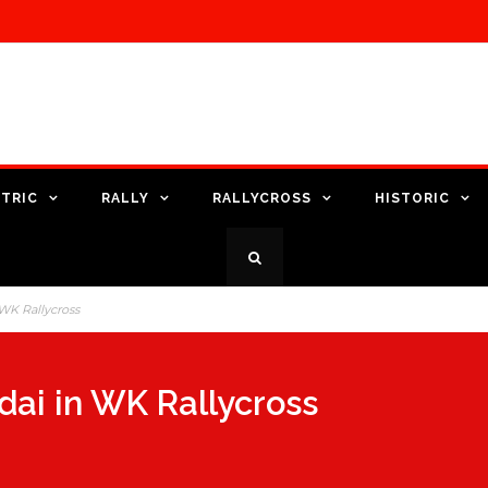
TRIC
RALLY
RALLYCROSS
HISTORIC
WK Rallycross
ai in WK Rallycross