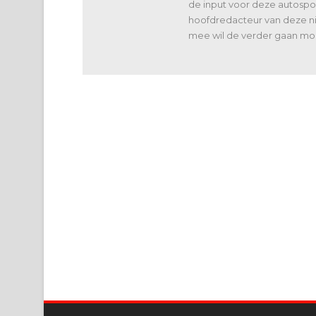
de input voor deze autospor
hoofdredacteur van deze nie
mee wil de verder gaan moes