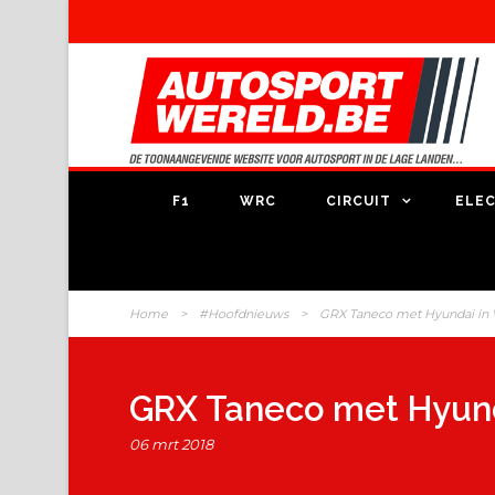
F1
WRC
CIRCUIT
ELEC
Home
>
#Hoofdnieuws
>
GRX Taneco met Hyundai in 
GRX Taneco met Hyund
06 mrt 2018