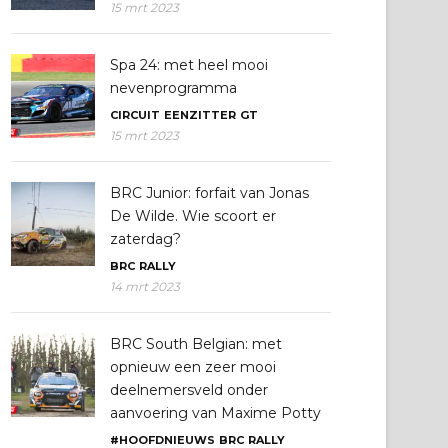
15 mrt 2023
Spa 24: met heel mooi
nevenprogramma
CIRCUIT
EENZITTER
GT
15 mrt 2023
BRC Junior: forfait van Jonas
De Wilde. Wie scoort er
zaterdag?
BRC
RALLY
14 mrt 2023
BRC South Belgian: met
opnieuw een zeer mooi
deelnemersveld onder
aanvoering van Maxime Potty
#HOOFDNIEUWS
BRC
RALLY