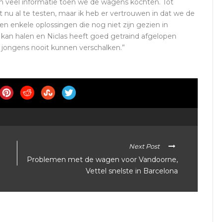
n veel informatie toen we de wagens kochten. Tot
nu al te testen, maar ik heb er vertrouwen in dat we de
enkele oplossingen die nog niet zijn gezien in
t kan halen en Niclas heeft goed getraind afgelopen
e jongens nooit kunnen verschalken.”
Next Post
Problemen met de wagen voor Vandoorne,
Vettel snelste in Barcelona