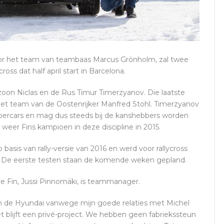
 voor het team van teambaas Marcus Grönholm, zal twee
ss dat half april start in Barcelona.
zoon Niclas en de Rus Timur Timerzyanov. Die laatste
het team van de Oostenrijker Manfred Stohl. Timerzyanov
Supercars en mag dus steeds bij de kanshebbers worden
weer Fins kampioen in deze discipline in 2015.
is van rally-versie van 2016 en werd voor rallycross
. De eerste testen staan de komende weken gepland.
 Fin, Jussi Pinnomäki, is teammanager.
n de Hyundai vanwege mijn goede relaties met Michel
t blijft een privé-project. We hebben geen fabriekssteun