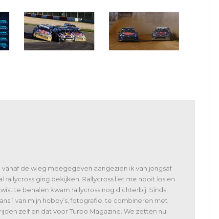
r
WRX en Euro RX:
WK en Euro RX: Johan
kampioenen winnen op
Kristoffersson en Jan
de Nürburgring
Cerny leiden in
Duitsland
e vanaf de wieg meegegeven aangezien ik van jongsaf
l rallycross ging bekijken. Rallycross liet me nooit los en
s wist te behalen kwam rallycross nog dichterbij. Sinds
kans 1 van mijn hobby’s, fotografie, te combineren met
rijden zelf en dat voor Turbo Magazine. We zetten nu