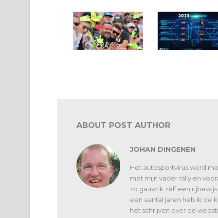
Vaarwel 2022, op naar
WRX 2023: terug naa
een spetterend 2023!
Mettet
ABOUT POST AUTHOR
JOHAN DINGENEN
Het autosportvirus werd m
met mijn vader rally en voora
zo gauw ik zèlf een rijbewij
een aantal jaren heb ik de 
het schrijven over de wedst