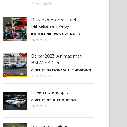
14 mrt 2023
Rally Azoren: met Loeb,
Mikkelsen en Veiby
#HOOFDNIEUWS
ERC
RALLY
14 mrt 2023
Belcar 2023: Alnimax met
BMW M4 GT4
CIRCUIT
NATIONAAL
UITHOUDING
14 mrt 2023
In een notendop: GT
CIRCUIT
GT
UITHOUDING
14 mrt 2023
BRC South Belgian: