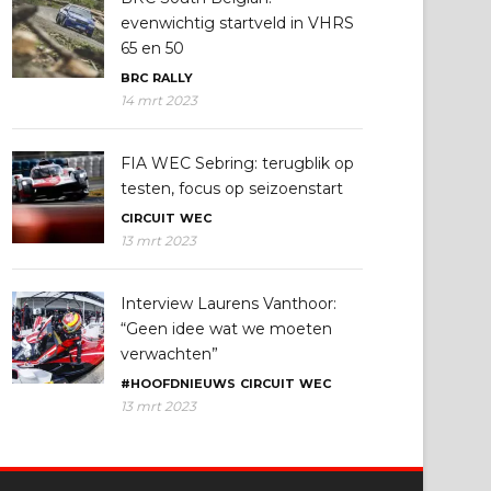
evenwichtig startveld in VHRS
65 en 50
BRC
RALLY
14 mrt 2023
FIA WEC Sebring: terugblik op
testen, focus op seizoenstart
CIRCUIT
WEC
13 mrt 2023
Interview Laurens Vanthoor:
“Geen idee wat we moeten
verwachten”
#HOOFDNIEUWS
CIRCUIT
WEC
13 mrt 2023