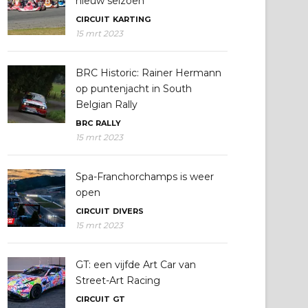
nieuw seizoen
CIRCUIT
KARTING
15 mrt 2023
BRC Historic: Rainer Hermann
op puntenjacht in South
Belgian Rally
BRC
RALLY
15 mrt 2023
Spa-Franchorchamps is weer
open
CIRCUIT
DIVERS
15 mrt 2023
GT: een vijfde Art Car van
Street-Art Racing
CIRCUIT
GT