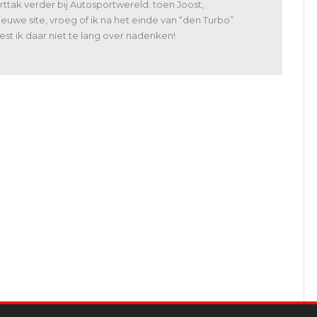
ttak verder bij Autosportwereld. toen Joost,
uwe site, vroeg of ik na het einde van “den Turbo”
t ik daar niet te lang over nadenken!