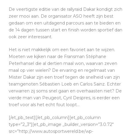
De veertigste editie van de rallyraid Dakar kondigt zich
zeer mooi aan. De organisator ASO heeft zijn best
gedaan om een uitdagend parcours aan te bieden en
de 14 dagen tussen start en finish worden sportief dan
ook zeer interessant.
Het is niet makkelijk om een favoriet aan te wijzen.
Moeten we kijken naar de Fransman Stéphane
Peterhansel die al dertien maal won, waarvan zeven
maal op vier wielen? De ervaring en regelmaat van
Mister Dakar zijn een troef tegen de snelheid van zijn
teamgenoten Sébastien Loeb en Carlos Sainz. Echter
verwarren zij soms snel gaan en overhaasten niet? De
vierde man van Peugeot, Cyril Despres, is eerder een
troef voor als het echt fout loopt…
[/et_pb_text][/et_pb_column][et_pb_column
type=”2_3″][et_pb_image _builder_version=”3.0.72″
src=”http://www.autosportwereld.be/wp-