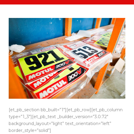
[et_pb_section bb_built=”1″][et_pb_row][et_pb_column
type=”1_3″][et_pb_text _builder_version=”3.0.72″
background_layout=”light” text_orientation=”left”
border_style=”solid”]