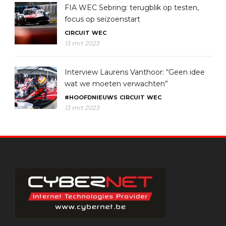
FIA WEC Sebring: terugblik op testen,
focus op seizoenstart
CIRCUIT
WEC
13 mrt 2023
Interview Laurens Vanthoor: “Geen idee
wat we moeten verwachten”
#HOOFDNIEUWS
CIRCUIT
WEC
13 mrt 2023