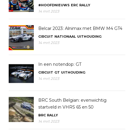
#HOOFDNIEUWS
ERC
RALLY
14 mrt 2023
Belcar 2023: Alnimax met BMW M4 GT4
CIRCUIT
NATIONAAL
UITHOUDING
14 mrt 2023
In een notendop: GT
CIRCUIT
GT
UITHOUDING
14 mrt 2023
BRC South Belgian: evenwichtig
startveld in VHRS 65 en 50
BRC
RALLY
14 mrt 2023