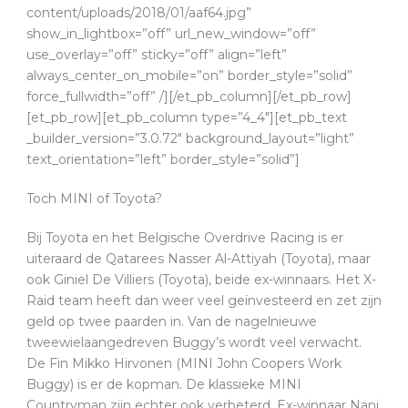
content/uploads/2018/01/aaf64.jpg”
show_in_lightbox=”off” url_new_window=”off”
use_overlay=”off” sticky=”off” align=”left”
always_center_on_mobile=”on” border_style=”solid”
force_fullwidth=”off” /][/et_pb_column][/et_pb_row]
[et_pb_row][et_pb_column type=”4_4″][et_pb_text
_builder_version=”3.0.72″ background_layout=”light”
text_orientation=”left” border_style=”solid”]
Toch MINI of Toyota?
Bij Toyota en het Belgische Overdrive Racing is er
uiteraard de Qatarees Nasser Al-Attiyah (Toyota), maar
ook Giniel De Villiers (Toyota), beide ex-winnaars. Het X-
Raid team heeft dan weer veel geïnvesteerd en zet zijn
geld op twee paarden in. Van de nagelnieuwe
tweewielaangedreven Buggy’s wordt veel verwacht.
De Fin Mikko Hirvonen (MINI John Coopers Work
Buggy) is er de kopman. De klassieke MINI
Countryman zijn echter ook verbeterd. Ex-winnaar Nani