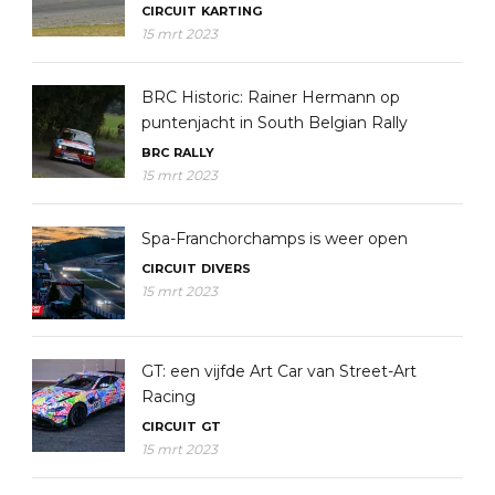
CIRCUIT
KARTING
15 mrt 2023
BRC Historic: Rainer Hermann op
puntenjacht in South Belgian Rally
BRC
RALLY
15 mrt 2023
Spa-Franchorchamps is weer open
CIRCUIT
DIVERS
15 mrt 2023
GT: een vijfde Art Car van Street-Art
Racing
CIRCUIT
GT
15 mrt 2023