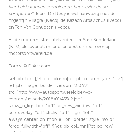
jaar beide kunnen combineren: het plezier én de
competitie.
” Team De Rooy is wel aanwezig met de
Argentijn Villagra (Iveco), de Kazach Ardavichus (Iveco)
en Ton Van Genugten (Iveco).
Bij de motoren start titelverdediger Sam Sunderland
(KTM) als favoriet, maar daar leest u meer over op
motorsportwereld.be
Foto’s: © Dakar.com
[/et_pb_text][/et_pb_column][et_pb_column type=”1_2″]
[et_pb_image _builder_version=”3.0.72″
src=”http://www.autosportwereld.be/wp-
content/uploads/2018/01/435e2.jpg”
show_in_lightbox=”off” url_new_window=”off”
use_overlay=”off” sticky=”off” align=”left”
always_center_on_mobile=”on” border_style=”solid”
force_fullwidth=”off” /][/et_pb_column][/et_pb_row]