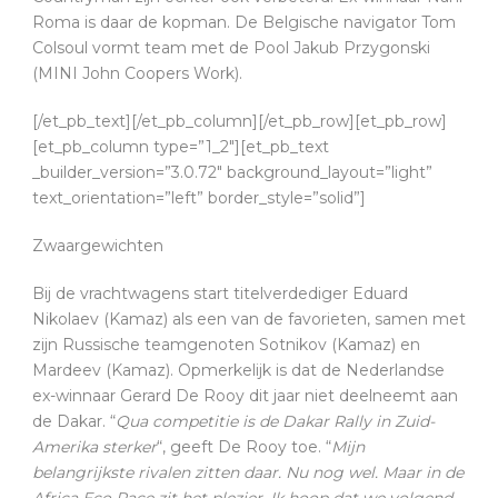
Roma is daar de kopman. De Belgische navigator Tom
Colsoul vormt team met de Pool Jakub Przygonski
(MINI John Coopers Work).
[/et_pb_text][/et_pb_column][/et_pb_row][et_pb_row]
[et_pb_column type=”1_2″][et_pb_text
_builder_version=”3.0.72″ background_layout=”light”
text_orientation=”left” border_style=”solid”]
Zwaargewichten
Bij de vrachtwagens start titelverdediger Eduard
Nikolaev (Kamaz) als een van de favorieten, samen met
zijn Russische teamgenoten Sotnikov (Kamaz) en
Mardeev (Kamaz). Opmerkelijk is dat de Nederlandse
ex-winnaar Gerard De Rooy dit jaar niet deelneemt aan
de Dakar. “
Qua competitie is de Dakar Rally in Zuid-
Amerika sterker
“, geeft De Rooy toe. “
Mijn
belangrijkste rivalen zitten daar. Nu nog wel. Maar in de
Africa Eco Race zit het plezier. Ik hoop dat we volgend