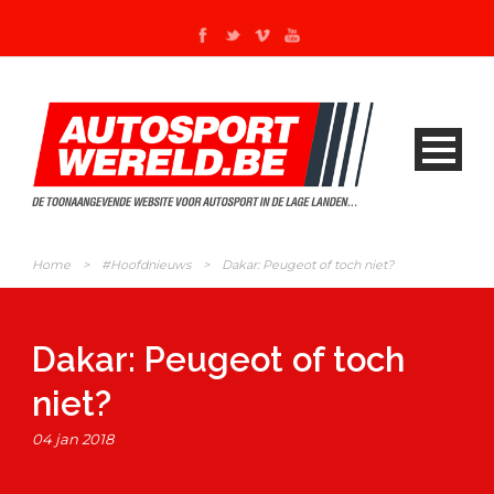
Home
>
#Hoofdnieuws
>
Dakar: Peugeot of toch niet?
Dakar: Peugeot of toch
niet?
04 jan 2018