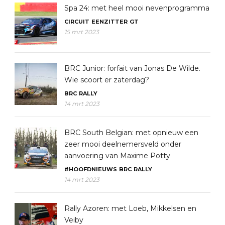
Spa 24: met heel mooi nevenprogramma
CIRCUIT
EENZITTER
GT
15 mrt 2023
BRC Junior: forfait van Jonas De Wilde.
Wie scoort er zaterdag?
BRC
RALLY
14 mrt 2023
BRC South Belgian: met opnieuw een
zeer mooi deelnemersveld onder
aanvoering van Maxime Potty
#HOOFDNIEUWS
BRC
RALLY
14 mrt 2023
Rally Azoren: met Loeb, Mikkelsen en
Veiby