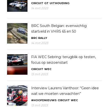
CIRCUIT
GT
UITHOUDING
14 mrt 2023
BRC South Belgian: evenwichtig
startveld in VHRS 65 en 50
BRC
RALLY
14 mrt 2023
FIA WEC Sebring: terugblik op testen,
focus op seizoenstart
CIRCUIT
WEC
13 mrt 2023
Interview Laurens Vanthoor: “Geen idee
wat we moeten verwachten”
#HOOFDNIEUWS
CIRCUIT
WEC
13 mrt 2023