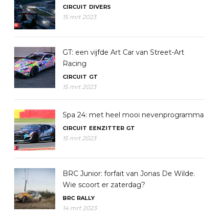
CIRCUIT
DIVERS
15 mrt 2023
GT: een vijfde Art Car van Street-Art
Racing
CIRCUIT
GT
15 mrt 2023
Spa 24: met heel mooi nevenprogramma
CIRCUIT
EENZITTER
GT
15 mrt 2023
BRC Junior: forfait van Jonas De Wilde.
Wie scoort er zaterdag?
BRC
RALLY
14 mrt 2023