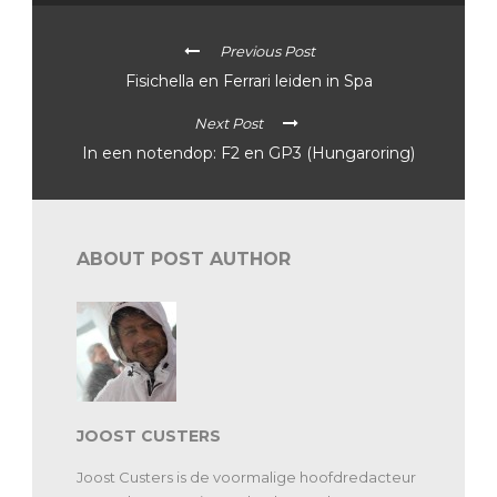
Previous Post
Fisichella en Ferrari leiden in Spa
Next Post
In een notendop: F2 en GP3 (Hungaroring)
ABOUT POST AUTHOR
JOOST CUSTERS
Joost Custers is de voormalige hoofdredacteur