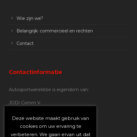
Wie zijn we?
Belangrijk: commercieel en rechten
Contact
Contactinformatie
Autosportwereld.be is eigendom van:
JODI Comm V.
BE 0.680.837.852
Nijverheidsstraat 70
Deze website maakt gebruik van
2160 Wommelgem
cookies om uw ervaring te
verbeteren. We gaan ervan uit dat