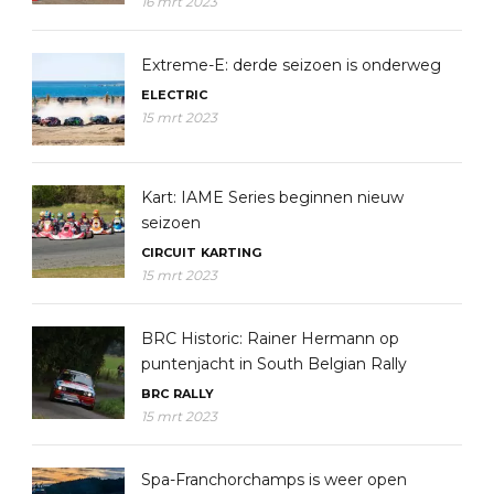
16 mrt 2023
Extreme-E: derde seizoen is onderweg
ELECTRIC
15 mrt 2023
Kart: IAME Series beginnen nieuw
seizoen
CIRCUIT
KARTING
15 mrt 2023
BRC Historic: Rainer Hermann op
puntenjacht in South Belgian Rally
BRC
RALLY
15 mrt 2023
Spa-Franchorchamps is weer open