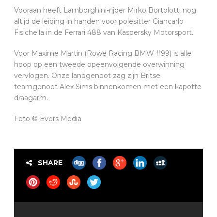
Vooraan heeft Lamborghini-rijder Mirko Bortolotti nog
altijd de leiding in handen voor polesitter Giancarlo
Fisichella in de Ferrari 488 van Kaspersky Motorsport.
Voor Maxime Martin (Rowe Racing BMW #99) is alle
hoop op een tweede opeenvolgende overwinning
vervlogen. Onze landgenoot zag zijn Britse
teamgenoot Alex Sims binnenkomen met een kapotte
draagarm.
Foto © Evers Media
SHARE