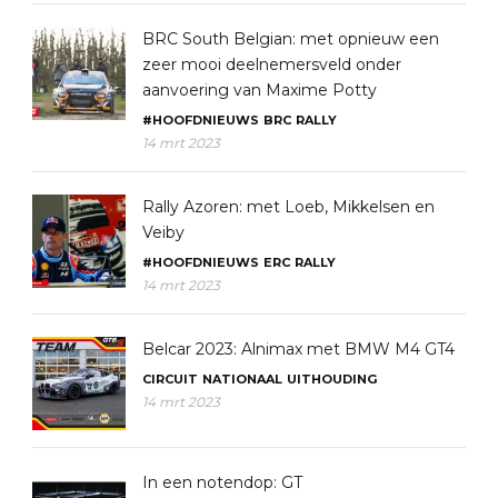
BRC South Belgian: met opnieuw een
zeer mooi deelnemersveld onder
aanvoering van Maxime Potty
#HOOFDNIEUWS
BRC
RALLY
14 mrt 2023
Rally Azoren: met Loeb, Mikkelsen en
Veiby
#HOOFDNIEUWS
ERC
RALLY
14 mrt 2023
Belcar 2023: Alnimax met BMW M4 GT4
CIRCUIT
NATIONAAL
UITHOUDING
14 mrt 2023
In een notendop: GT