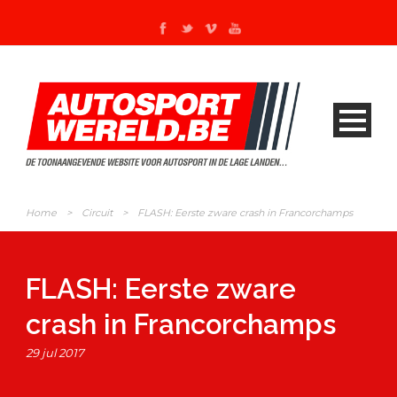
Home
>
Circuit
>
FLASH: Eerste zware crash in Francorchamps
FLASH: Eerste zware
crash in Francorchamps
29 jul 2017