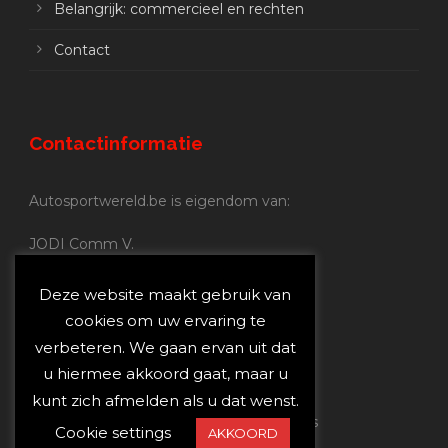
Belangrijk: commercieel en rechten
Contact
Contactinformatie
Autosportwereld.be is eigendom van:
JODI Comm V.
BE 0.680.837.852
Nijverheidsstraat 70
Deze website maakt gebruik van
2160 Wommelgem
cookies om uw ervaring te
verbeteren. We gaan ervan uit dat
Autosportwereld.be:
u hiermee akkoord gaat, maar u
Redactie:
joost@autosportwereld.be
kunt zich afmelden als u dat wenst.
Verantwoordelijke uitgever: Joost Custers
Cookie settings
AKKOORD