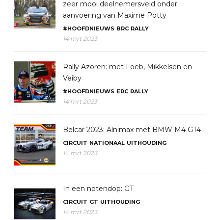
zeer mooi deelnemersveld onder
aanvoering van Maxime Potty
#HOOFDNIEUWS
BRC
RALLY
14 mrt 2023
Rally Azoren: met Loeb, Mikkelsen en
Veiby
#HOOFDNIEUWS
ERC
RALLY
14 mrt 2023
Belcar 2023: Alnimax met BMW M4 GT4
CIRCUIT
NATIONAAL
UITHOUDING
14 mrt 2023
In een notendop: GT
CIRCUIT
GT
UITHOUDING
14 mrt 2023