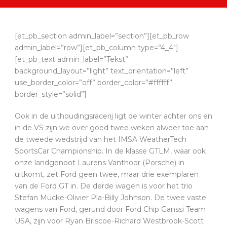
[et_pb_section admin_label=”section”][et_pb_row
admin_label=”row”][et_pb_column type=”4_4″]
[et_pb_text admin_label=”Tekst”
background_layout=”light” text_orientation=”left”
use_border_color=”off” border_color=”#ffffff”
border_style=”solid”]
Ook in de uithoudingsracerij ligt de winter achter ons en
in de VS zijn we over goed twee weken alweer toe aan
de tweede wedstrijd van het IMSA WeatherTech
SportsCar Championship. In de klasse GTLM, waar ook
onze landgenoot Laurens Vanthoor (Porsche) in
uitkomt, zet Ford geen twee, maar drie exemplaren
van de Ford GT in. De derde wagen is voor het trio
Stefan Mücke-Olivier Pla-Billy Johnson. De twee vaste
wagens van Ford, gerund door Ford Chip Ganssi Team
USA, zijn voor Ryan Briscoe-Richard Westbrook-Scott