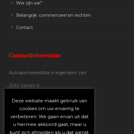
Wie zijn we?
Belangrijk: commercieel en rechten
Contact
Contactinformatie
Autosportwereld.be is eigendom van:
JODI Comm V.
BE 0.680.837.852
Nijverheidsstraat 70
Deze website maakt gebruik van
2160 Wommelgem
cookies om uw ervaring te
verbeteren. We gaan ervan uit dat
Autosportwereld.be:
u hiermee akkoord gaat, maar u
Redactie:
joost@autosportwereld.be
kunt zich afmelden als u dat wenst.