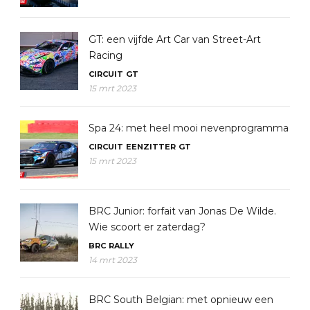
GT: een vijfde Art Car van Street-Art
Racing
CIRCUIT
GT
15 mrt 2023
Spa 24: met heel mooi nevenprogramma
CIRCUIT
EENZITTER
GT
15 mrt 2023
BRC Junior: forfait van Jonas De Wilde.
Wie scoort er zaterdag?
BRC
RALLY
14 mrt 2023
BRC South Belgian: met opnieuw een