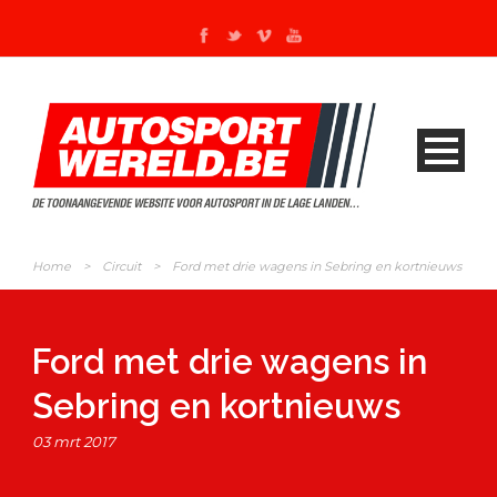
Home
>
Circuit
>
Ford met drie wagens in Sebring en kortnieuws
Ford met drie wagens in
Sebring en kortnieuws
03 mrt 2017