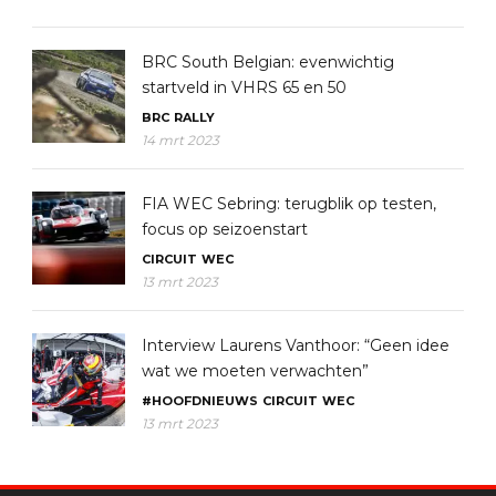
BRC South Belgian: evenwichtig
startveld in VHRS 65 en 50
BRC
RALLY
14 mrt 2023
FIA WEC Sebring: terugblik op testen,
focus op seizoenstart
CIRCUIT
WEC
13 mrt 2023
Interview Laurens Vanthoor: “Geen idee
wat we moeten verwachten”
#HOOFDNIEUWS
CIRCUIT
WEC
13 mrt 2023