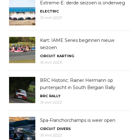
Extreme-E: derde seizoen is onderweg
ELECTRIC
15 mrt 2023
Kart: IAME Series beginnen nieuw
seizoen
CIRCUIT
KARTING
15 mrt 2023
BRC Historic: Rainer Hermann op
puntenjacht in South Belgian Rally
BRC
RALLY
15 mrt 2023
Spa-Franchorchamps is weer open
CIRCUIT
DIVERS
15 mrt 2023