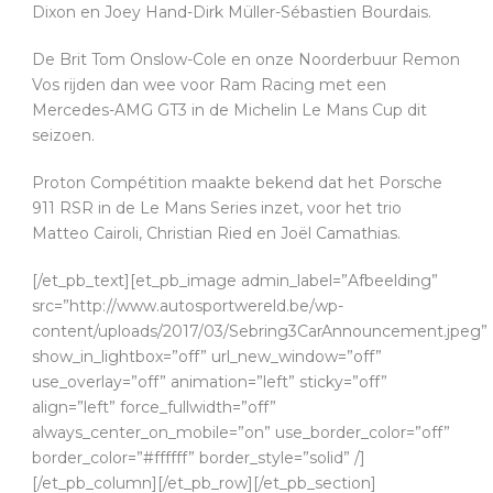
Dixon en Joey Hand-Dirk Müller-Sébastien Bourdais.
De Brit Tom Onslow-Cole en onze Noorderbuur Remon
Vos rijden dan wee voor Ram Racing met een
Mercedes-AMG GT3 in de Michelin Le Mans Cup dit
seizoen.
Proton Compétition maakte bekend dat het Porsche
911 RSR in de Le Mans Series inzet, voor het trio
Matteo Cairoli, Christian Ried en Joël Camathias.
[/et_pb_text][et_pb_image admin_label=”Afbeelding”
src=”http://www.autosportwereld.be/wp-
content/uploads/2017/03/Sebring3CarAnnouncement.jpeg”
show_in_lightbox=”off” url_new_window=”off”
use_overlay=”off” animation=”left” sticky=”off”
align=”left” force_fullwidth=”off”
always_center_on_mobile=”on” use_border_color=”off”
border_color=”#ffffff” border_style=”solid” /]
[/et_pb_column][/et_pb_row][/et_pb_section]