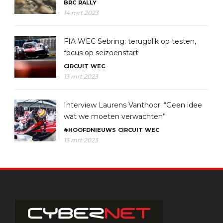
BRC
RALLY
14 mrt 2023
FIA WEC Sebring: terugblik op testen,
focus op seizoenstart
CIRCUIT
WEC
13 mrt 2023
Interview Laurens Vanthoor: “Geen idee
wat we moeten verwachten”
#HOOFDNIEUWS
CIRCUIT
WEC
13 mrt 2023