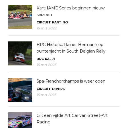
Kart: IAME Series beginnen nieuw
seizoen
CIRCUIT
KARTING
15 mrt 2023
BRC Historic: Rainer Hermann op
puntenjacht in South Belgian Rally
BRC
RALLY
15 mrt 2023
Spa-Franchorchamps is weer open
CIRCUIT
DIVERS
15 mrt 2023
GT: een vijfde Art Car van Street-Art
Racing