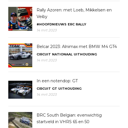
Rally Azoren: met Loeb, Mikkelsen en
Veiby
#HOOFDNIEUWS
ERC
RALLY
14 mrt 2023
Belcar 2023: Alnimax met BMW M4 GT4
CIRCUIT
NATIONAAL
UITHOUDING
14 mrt 2023
In een notendop: GT
CIRCUIT
GT
UITHOUDING
14 mrt 2023
BRC South Belgian: evenwichtig
startveld in VHRS 65 en 50