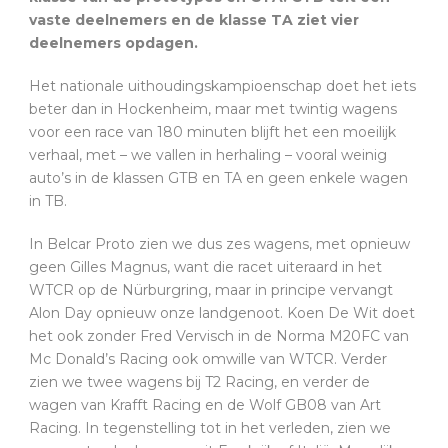
vaste deelnemers en de klasse TA ziet vier
deelnemers opdagen.
Het nationale uithoudingskampioenschap doet het iets
beter dan in Hockenheim, maar met twintig wagens
voor een race van 180 minuten blijft het een moeilijk
verhaal, met – we vallen in herhaling – vooral weinig
auto’s in de klassen GTB en TA en geen enkele wagen
in TB.
In Belcar Proto zien we dus zes wagens, met opnieuw
geen Gilles Magnus, want die racet uiteraard in het
WTCR op de Nürburgring, maar in principe vervangt
Alon Day opnieuw onze landgenoot. Koen De Wit doet
het ook zonder Fred Vervisch in de Norma M20FC van
Mc Donald’s Racing ook omwille van WTCR. Verder
zien we twee wagens bij T2 Racing, en verder de
wagen van Krafft Racing en de Wolf GB08 van Art
Racing. In tegenstelling tot in het verleden, zien we