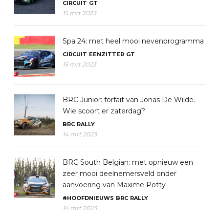
CIRCUIT
GT
15 mrt 2023
Spa 24: met heel mooi nevenprogramma
CIRCUIT
EENZITTER
GT
15 mrt 2023
BRC Junior: forfait van Jonas De Wilde.
Wie scoort er zaterdag?
BRC
RALLY
14 mrt 2023
BRC South Belgian: met opnieuw een
zeer mooi deelnemersveld onder
aanvoering van Maxime Potty
#HOOFDNIEUWS
BRC
RALLY
14 mrt 2023