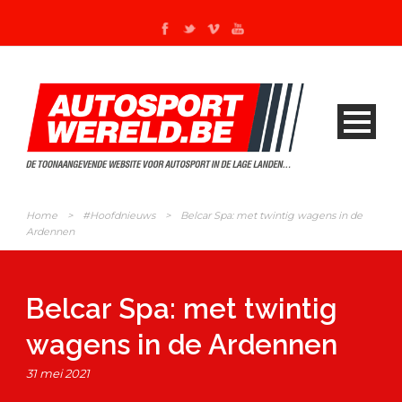
Home
>
#Hoofdnieuws
>
Belcar Spa: met twintig wagens in de
Ardennen
Belcar Spa: met twintig
wagens in de Ardennen
31 mei 2021