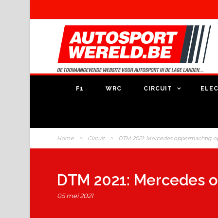
F1
WRC
CIRCUIT
ELEC
Home
>
Circuit
>
DTM 2021: Mercedes oppermachtig op
DTM 2021: Mercedes o
05 mei 2021