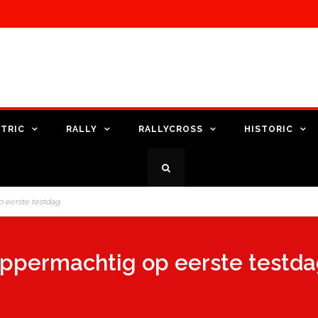
TRIC
RALLY
RALLYCROSS
HISTORIC
 eerste testdag
ppermachtig op eerste testd