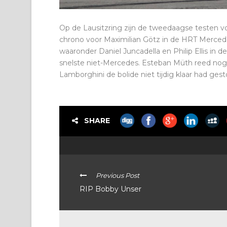
Op de Lausitzring zijn de tweedaagse testen 
chrono voor Maximilian Götz in de HRT Mercede
waaronder Daniel Juncadella en Philip Ellis in de
snelste niet-Mercedes. Esteban Müth reed nog n
Lamborghini de bolide niet tijdig klaar had ge
SHARE
Previous Post
RIP Bobby Unser