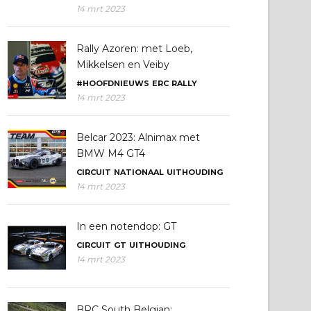
14 mrt 2023
Rally Azoren: met Loeb,
Mikkelsen en Veiby
#HOOFDNIEUWS
ERC
RALLY
14 mrt 2023
Belcar 2023: Alnimax met
BMW M4 GT4
CIRCUIT
NATIONAAL
UITHOUDING
14 mrt 2023
In een notendop: GT
CIRCUIT
GT
UITHOUDING
14 mrt 2023
BRC South Belgian: