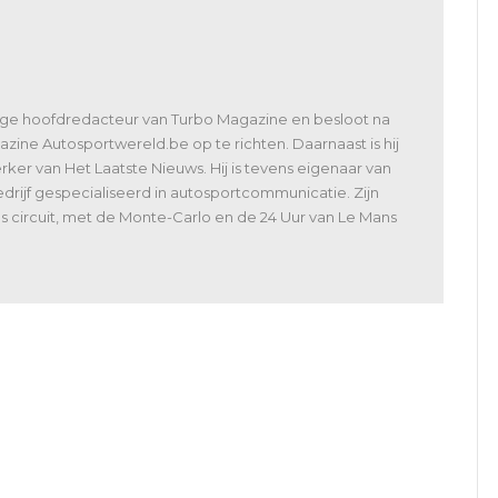
lige hoofdredacteur van Turbo Magazine en besloot na
zine Autosportwereld.be op te richten. Daarnaast is hij
er van Het Laatste Nieuws. Hij is tevens eigenaar van
rijf gespecialiseerd in autosportcommunicatie. Zijn
 als circuit, met de Monte-Carlo en de 24 Uur van Le Mans