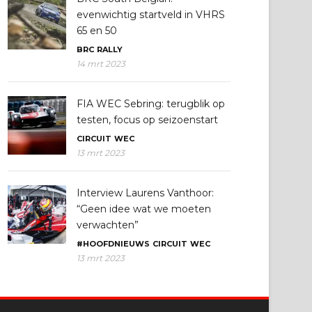
evenwichtig startveld in VHRS
65 en 50
BRC
RALLY
14 mrt 2023
FIA WEC Sebring: terugblik op
testen, focus op seizoenstart
CIRCUIT
WEC
13 mrt 2023
Interview Laurens Vanthoor:
“Geen idee wat we moeten
verwachten”
#HOOFDNIEUWS
CIRCUIT
WEC
13 mrt 2023