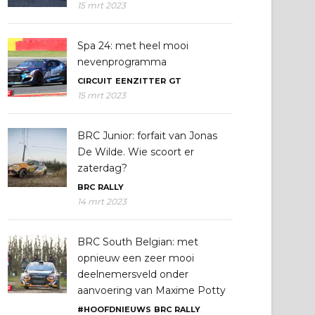
15 mrt 2023
Spa 24: met heel mooi
nevenprogramma
CIRCUIT
EENZITTER
GT
15 mrt 2023
BRC Junior: forfait van Jonas
De Wilde. Wie scoort er
zaterdag?
BRC
RALLY
14 mrt 2023
BRC South Belgian: met
opnieuw een zeer mooi
deelnemersveld onder
aanvoering van Maxime Potty
#HOOFDNIEUWS
BRC
RALLY