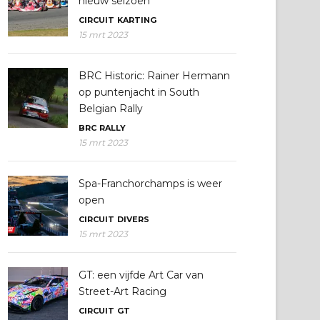
nieuw seizoen
CIRCUIT
KARTING
15 mrt 2023
BRC Historic: Rainer Hermann
op puntenjacht in South
Belgian Rally
BRC
RALLY
15 mrt 2023
Spa-Franchorchamps is weer
open
CIRCUIT
DIVERS
15 mrt 2023
GT: een vijfde Art Car van
Street-Art Racing
CIRCUIT
GT