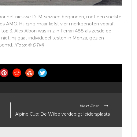
voor het nieuwe DTM-seizoen begonnen, met een snelste
s-AMG. Hij ging maar liefst vier merkgenoten vooraf,
 top 3. Alex Albon was in zijn Ferrari 488 als zesde de
iet, hij gaat individueel testen in Monza, gezien
stoomd.
(Foto: © DTM)
Next Post
Alpine Cup: De Wilde verdedigt leidersplaats