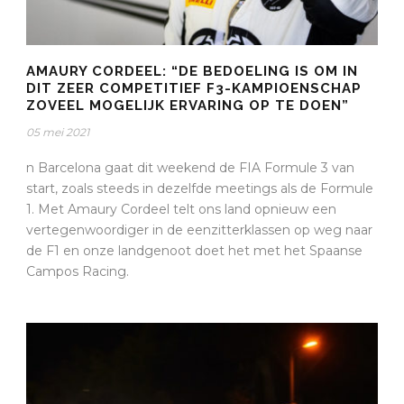
AMAURY CORDEEL: “DE BEDOELING IS OM IN
DIT ZEER COMPETITIEF F3-KAMPIOENSCHAP
ZOVEEL MOGELIJK ERVARING OP TE DOEN”
05 mei 2021
n Barcelona gaat dit weekend de FIA Formule 3 van
start, zoals steeds in dezelfde meetings als de Formule
1. Met Amaury Cordeel telt ons land opnieuw een
vertegenwoordiger in de eenzitterklassen op weg naar
de F1 en onze landgenoot doet het met het Spaanse
Campos Racing.