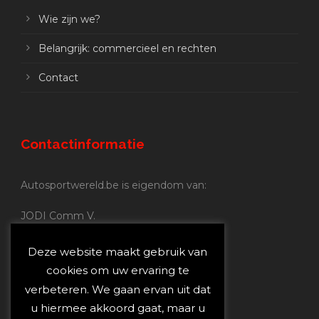
Wie zijn we?
Belangrijk: commercieel en rechten
Contact
Contactinformatie
Autosportwereld.be is eigendom van:
JODI Comm V.
BE 0.680.837.852
Nijverheidsstraat 70
Deze website maakt gebruik van
2160 Wommelgem
cookies om uw ervaring te
verbeteren. We gaan ervan uit dat
Autosportwereld.be:
u hiermee akkoord gaat, maar u
Redactie:
joost@autosportwereld.be