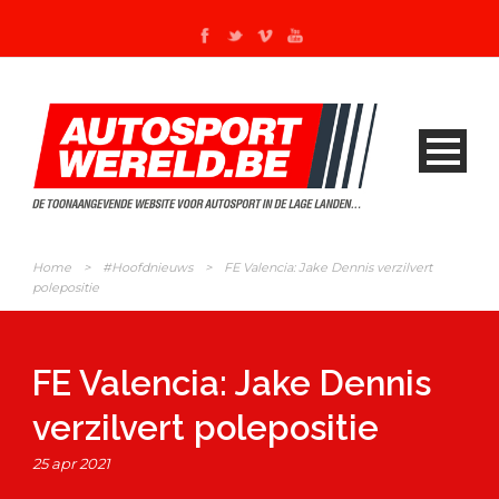
Home
>
#Hoofdnieuws
>
FE Valencia: Jake Dennis verzilvert
polepositie
FE Valencia: Jake Dennis
verzilvert polepositie
25 apr 2021