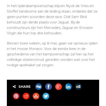
In het rijderskampioenschap blijven Nyck de Vries en
Stoffel Vandoorne aan de leiding staan, ondanks dat ze
geen punten scoorden deze race. Ook Sam Bird
behoudt zijn derde plaats voor Jaguar. Bij de
constructeurs zijn het Mercedes, Jaguar en Envision
Virgin die hun top drie behouden.
Binnen twee weken, op 8 mei, gaan we opnieuw rijden
in het mooie Monaco. Voor de eerste keer in de
geschiedenis van het kampioenschap zal hier op het
volledige stratencircuit gereden worden wat voor het
nodige spektakel zal zorgen.
SHARE