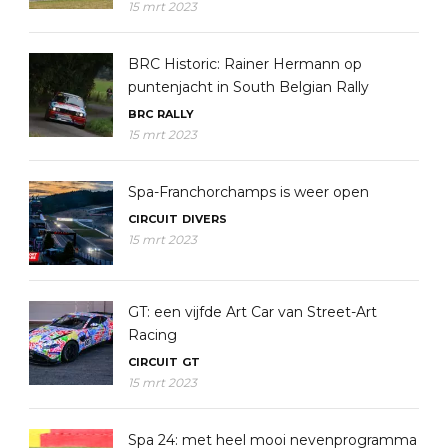
15 mrt 2023
BRC Historic: Rainer Hermann op
puntenjacht in South Belgian Rally
BRC
RALLY
15 mrt 2023
Spa-Franchorchamps is weer open
CIRCUIT
DIVERS
15 mrt 2023
GT: een vijfde Art Car van Street-Art
Racing
CIRCUIT
GT
15 mrt 2023
Spa 24: met heel mooi nevenprogramma