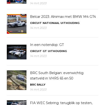
14 mrt 2023
Belcar 2023: Alnimax met BMW M4 GT4
CIRCUIT
NATIONAAL
UITHOUDING
14 mrt 2023
In een notendop: GT
CIRCUIT
GT
UITHOUDING
14 mrt 2023
BRC South Belgian: evenwichtig
startveld in VHRS 65 en 50
BRC
RALLY
14 mrt 2023
FIA WEC Sebring: terugblik op testen,