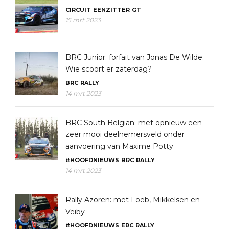
CIRCUIT
EENZITTER
GT
15 mrt 2023
BRC Junior: forfait van Jonas De Wilde.
Wie scoort er zaterdag?
BRC
RALLY
14 mrt 2023
BRC South Belgian: met opnieuw een
zeer mooi deelnemersveld onder
aanvoering van Maxime Potty
#HOOFDNIEUWS
BRC
RALLY
14 mrt 2023
Rally Azoren: met Loeb, Mikkelsen en
Veiby
#HOOFDNIEUWS
ERC
RALLY