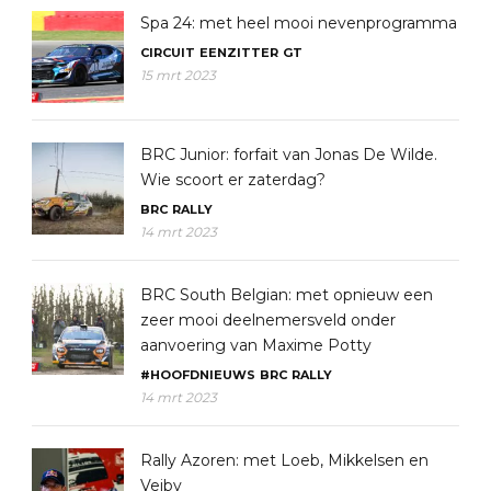
Spa 24: met heel mooi nevenprogramma
CIRCUIT
EENZITTER
GT
15 mrt 2023
BRC Junior: forfait van Jonas De Wilde.
Wie scoort er zaterdag?
BRC
RALLY
14 mrt 2023
BRC South Belgian: met opnieuw een
zeer mooi deelnemersveld onder
aanvoering van Maxime Potty
#HOOFDNIEUWS
BRC
RALLY
14 mrt 2023
Rally Azoren: met Loeb, Mikkelsen en
Veiby