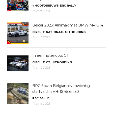
#HOOFDNIEUWS
ERC
RALLY
14 mrt 2023
Belcar 2023: Alnimax met BMW M4 GT4
CIRCUIT
NATIONAAL
UITHOUDING
14 mrt 2023
In een notendop: GT
CIRCUIT
GT
UITHOUDING
14 mrt 2023
BRC South Belgian: evenwichtig
startveld in VHRS 65 en 50
BRC
RALLY
14 mrt 2023