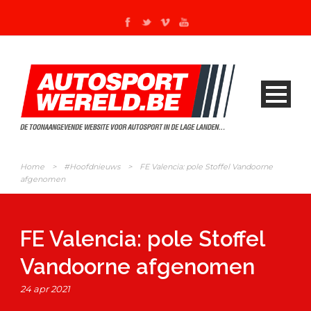
Home
>
#Hoofdnieuws
>
FE Valencia: pole Stoffel Vandoorne
afgenomen
FE Valencia: pole Stoffel
Vandoorne afgenomen
24 apr 2021