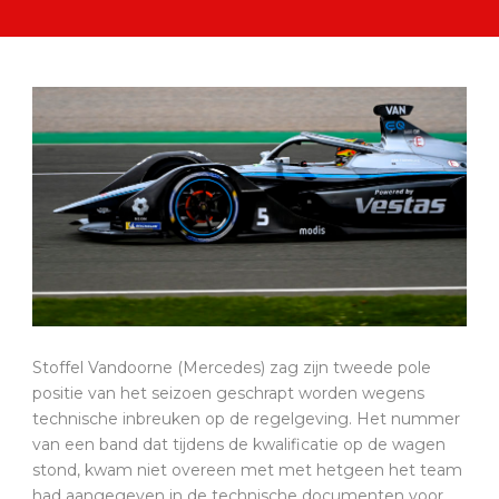
Stoffel Vandoorne (Mercedes) zag zijn tweede pole
positie van het seizoen geschrapt worden wegens
technische inbreuken op de regelgeving. Het nummer
van een band dat tijdens de kwalificatie op de wagen
stond, kwam niet overeen met met hetgeen het team
had aangegeven in de technische documenten voor