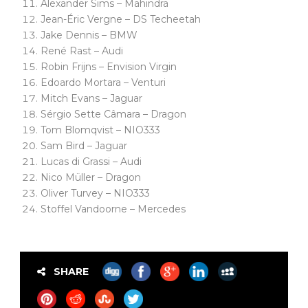
Alexander Sims – Mahindra
Jean-Éric Vergne – DS Techeetah
Jake Dennis – BMW
René Rast – Audi
Robin Frijns – Envision Virgin
Edoardo Mortara – Venturi
Mitch Evans – Jaguar
Sérgio Sette Câmara – Dragon
Tom Blomqvist – NIO333
Sam Bird – Jaguar
Lucas di Grassi – Audi
Nico Müller – Dragon
Oliver Turvey – NIO333
Stoffel Vandoorne – Mercedes
SHARE