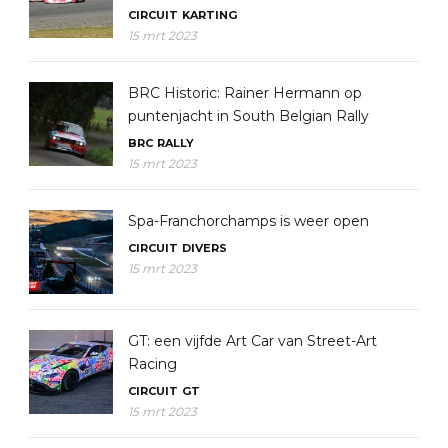
CIRCUIT
KARTING
15 mrt 2023
BRC Historic: Rainer Hermann op
puntenjacht in South Belgian Rally
BRC
RALLY
15 mrt 2023
Spa-Franchorchamps is weer open
CIRCUIT
DIVERS
15 mrt 2023
GT: een vijfde Art Car van Street-Art
Racing
CIRCUIT
GT
15 mrt 2023