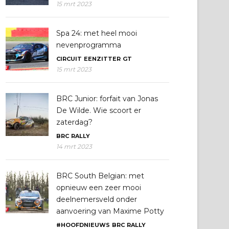
15 mrt 2023
Spa 24: met heel mooi
nevenprogramma
CIRCUIT
EENZITTER
GT
15 mrt 2023
BRC Junior: forfait van Jonas
De Wilde. Wie scoort er
zaterdag?
BRC
RALLY
14 mrt 2023
BRC South Belgian: met
opnieuw een zeer mooi
deelnemersveld onder
aanvoering van Maxime Potty
#HOOFDNIEUWS
BRC
RALLY