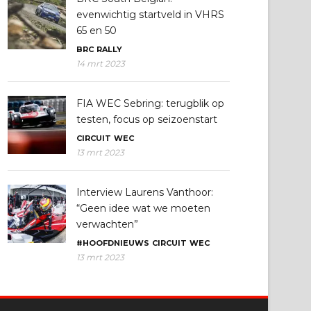
evenwichtig startveld in VHRS
65 en 50
BRC
RALLY
14 mrt 2023
FIA WEC Sebring: terugblik op
testen, focus op seizoenstart
CIRCUIT
WEC
13 mrt 2023
Interview Laurens Vanthoor:
“Geen idee wat we moeten
verwachten”
#HOOFDNIEUWS
CIRCUIT
WEC
13 mrt 2023