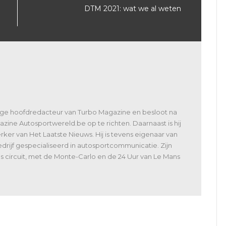
DTM 2021: wat we al weten
lige hoofdredacteur van Turbo Magazine en besloot na
zine Autosportwereld.be op te richten. Daarnaast is hij
er van Het Laatste Nieuws. Hij is tevens eigenaar van
rijf gespecialiseerd in autosportcommunicatie. Zijn
 als circuit, met de Monte-Carlo en de 24 Uur van Le Mans