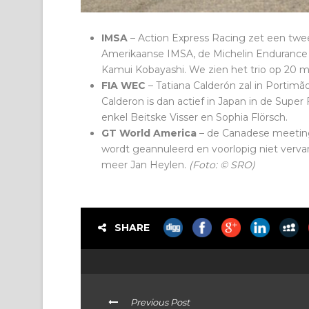
IMSA
– Action Express Racing zet een tweed
Amerikaanse IMSA, de Michelin Enduranc
Kamui Kobayashi. We zien het trio op 20 ma
FIA WEC
– Tatiana Calderón zal in Portimão
Calderon is dan actief in Japan in de Super
enkel Beitske Visser en Sophia Flörsch.
GT World America
– de Canadese meeting 
wordt geannuleerd en voorlopig niet verv
meer Jan Heylen.
(Foto: © SRO)
SHARE
Previous Post