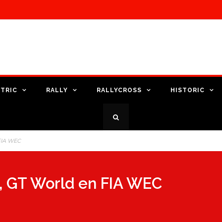
TRIC
RALLY
RALLYCROSS
HISTORIC
 FIA WEC
, GT World en FIA WEC