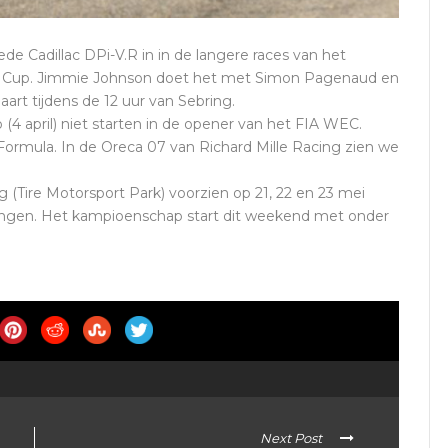
e Cadillac DPi-V.R in in de langere races van het
e Cup. Jimmie Johnson doet het met Simon Pagenaud en
art tijdens de 12 uur van Sebring.
 (4 april) niet starten in de opener van het FIA WEC.
 Formula. In de Oreca 07 van Richard Mille Racing zien we
(Tire Motorsport Park) voorzien op 21, 22 en 23 mei
angen. Het kampioenschap start dit weekend met onder
Next Post