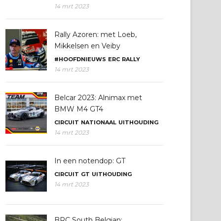
14 mrt 2023
Rally Azoren: met Loeb,
Mikkelsen en Veiby
#HOOFDNIEUWS
ERC
RALLY
14 mrt 2023
Belcar 2023: Alnimax met
BMW M4 GT4
CIRCUIT
NATIONAAL
UITHOUDING
14 mrt 2023
In een notendop: GT
CIRCUIT
GT
UITHOUDING
14 mrt 2023
BRC South Belgian: