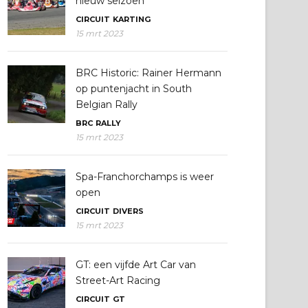
nieuw seizoen
CIRCUIT
KARTING
15 mrt 2023
BRC Historic: Rainer Hermann
op puntenjacht in South
Belgian Rally
BRC
RALLY
15 mrt 2023
Spa-Franchorchamps is weer
open
CIRCUIT
DIVERS
15 mrt 2023
GT: een vijfde Art Car van
Street-Art Racing
CIRCUIT
GT