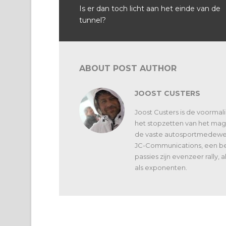
Is er dan toch licht aan het einde van de
tunnel?
ABOUT POST AUTHOR
JOOST CUSTERS
Joost Custers is de voorma
het stopzetten van het maga
de vaste autosportmedewerk
JC-Communications, een bed
passies zijn evenzeer rally,
als exponenten.