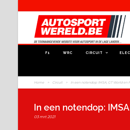
F1
WRC
CIRCUIT
ELEC
Home
>
Circuit
>
In een notendop: IMSA, GT World en
In een notendop: IMSA
03 mrt 2021