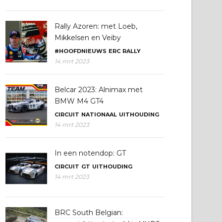
Rally Azoren: met Loeb,
Mikkelsen en Veiby
#HOOFDNIEUWS
ERC
RALLY
14 mrt 2023
Belcar 2023: Alnimax met
BMW M4 GT4
CIRCUIT
NATIONAAL
UITHOUDING
14 mrt 2023
In een notendop: GT
CIRCUIT
GT
UITHOUDING
14 mrt 2023
BRC South Belgian: