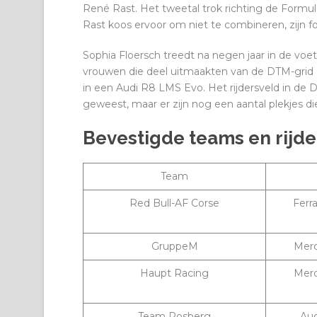
René Rast. Het tweetal trok richting de Formul
Rast koos ervoor om niet te combineren, zijn fo
Sophia Floersch treedt na negen jaar in de voet
vrouwen die deel uitmaakten van de DTM-grid (2
in een Audi R8 LMS Evo. Het rijdersveld in de DT
geweest, maar er zijn nog een aantal plekjes 
Bevestigde teams en rijde
Team
Red Bull-AF Corse
Ferr
GruppeM
Mer
Haupt Racing
Mer
Team Rosberg
Au