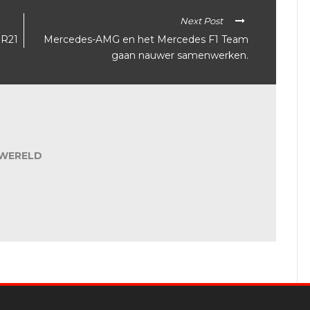
Next Post
MR21
Mercedes-AMG en het Mercedes F1 Team
gaan nauwer samenwerken.
WERELD