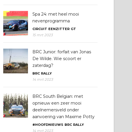
Spa 24: met heel mooi
nevenprogramma
CIRCUIT
EENZITTER
GT
15 mrt 2023
BRC Junior: forfait van Jonas
De Wilde. Wie scoort er
zaterdag?
BRC
RALLY
14 mrt 2023
BRC South Belgian: met
opnieuw een zeer mooi
deelnemersveld onder
aanvoering van Maxime Potty
#HOOFDNIEUWS
BRC
RALLY
14 mrt 2023