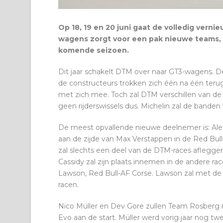
Op 18, 19 en 20 juni gaat de volledig vern
wagens zorgt voor een pak nieuwe teams, au
komende seizoen.
Dit jaar schakelt DTM over naar GT3-wagens. 
de constructeurs trokken zich één na één teru
met zich mee. Toch zal DTM verschillen van de 
geen rijderswissels dus. Michelin zal de bande
De meest opvallende nieuwe deelnemer is: Alex A
aan de zijde van Max Verstappen in de Red Bull F
zal slechts een deel van de DTM-races afleggen, w
Cassidy zal zijn plaats innemen in de andere
Lawson, Red Bull-AF Corse. Lawson zal met de
racen.
Nico Müller en Dev Gore zullen Team Rosber
Evo aan de start. Müller werd vorig jaar nog 