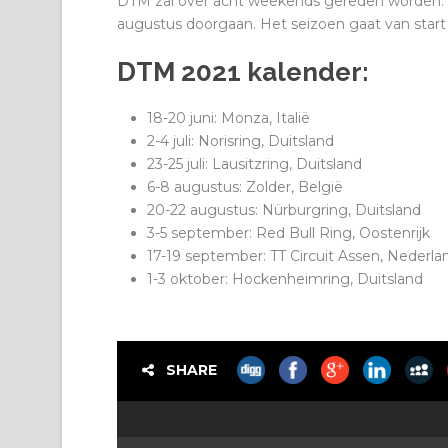
DTM zal over acht weekends gereden worden. De 
augustus doorgaan. Het seizoen gaat van start op
DTM 2021 kalender:
18-20 juni: Monza, Italië
2-4 juli: Norisring, Duitsland
23-25 juli: Lausitzring, Duitsland
6-8 augustus: Zolder, België
20-22 augustus: Nürburgring, Duitsland
3-5 september: Red Bull Ring, Oostenrijk
17-19 september: TT Circuit Assen, Nederla
1-3 oktober: Hockenheimring, Duitsland
SHARE