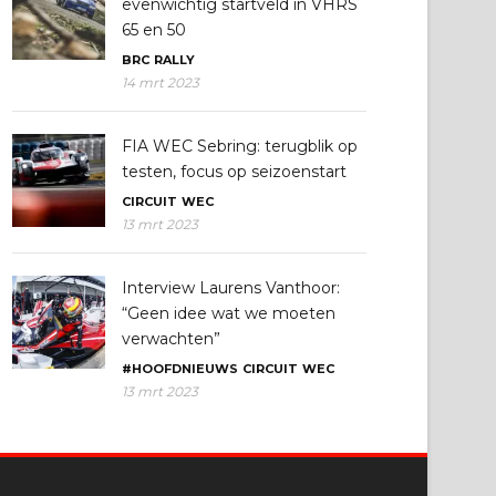
evenwichtig startveld in VHRS
65 en 50
BRC
RALLY
14 mrt 2023
FIA WEC Sebring: terugblik op
testen, focus op seizoenstart
CIRCUIT
WEC
13 mrt 2023
Interview Laurens Vanthoor:
“Geen idee wat we moeten
verwachten”
#HOOFDNIEUWS
CIRCUIT
WEC
13 mrt 2023