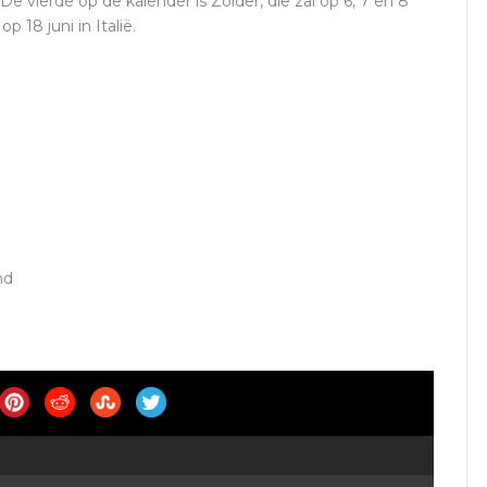
vierde op de kalender is Zolder, die zal op 6, 7 en 8
 18 juni in Italië.
nd