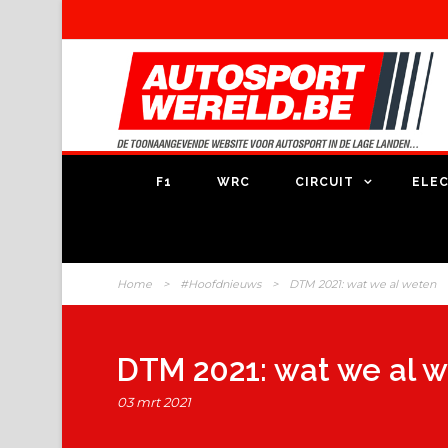
F1
WRC
CIRCUIT
ELEC
Home
>
#Hoofdnieuws
>
DTM 2021: wat we al weten
DTM 2021: wat we al 
03 mrt 2021