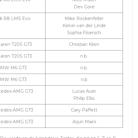
Dev Gore
di R8 LMS Evo
Mike Rockenfeller
Kelvin van der Linde
Sophia Floersch
aren 720S GT3
Christian Klien
aren 720S GT3
n.b.
MW M6 GT3
n.b.
MW M6 GT3
n.b
cedes-AMG GT3
Lucas Auer
Philip Ellis.
cedes-AMG GT3
Gary Paffett
cedes-AMG GT3
Arjun Maini