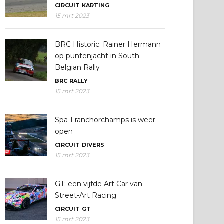
CIRCUIT
KARTING
15 mrt 2023
BRC Historic: Rainer Hermann
op puntenjacht in South
Belgian Rally
BRC
RALLY
15 mrt 2023
Spa-Franchorchamps is weer
open
CIRCUIT
DIVERS
15 mrt 2023
GT: een vijfde Art Car van
Street-Art Racing
CIRCUIT
GT
15 mrt 2023