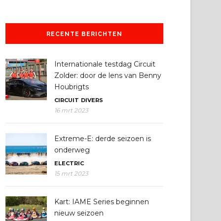
RECENTE BERICHTEN
Internationale testdag Circuit
Zolder: door de lens van Benny
Houbrigts
CIRCUIT
DIVERS
16 mrt 2023
Extreme-E: derde seizoen is
onderweg
ELECTRIC
15 mrt 2023
Kart: IAME Series beginnen
nieuw seizoen