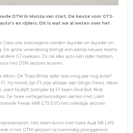
ieuwde DTM in Monza van start. De keuze voor GT3-
to’s en rijders. Dit is wat we al weten over het
De Class one toerwagens werden duurder en duurder en
g. De grote verandering brengt een aantal nieuwe teams
andere GT-reeksen. Zo zal elke auto één rijder hebben,
n voor het DTM seizoen leveren.
lbon. De Thais-Britse rijder was vorig jaar nog actief
1. Hij moest zijn F1-zitje afstaan aan Sergio Perez. Albon
ant hij blijft testrijder bij F1-team Red Bull. Nick
 races. De twee vertegenwoordigen samen met Liam
 tweede Ferrari 488 GT3 EVO het volledige seizoen
g representeren. Het team komt met twee Audi R8 LMS
tweede in het DTM-seizoen na toenmalig ploeggenoot