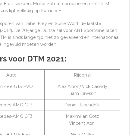
e E dit seizoen, Müller zal dat combineren met DTM.
cus ligt volledig op Fomule E.
sporen van Rahel Frey en Susie Wolff, de laatste
012). De 20-jarige Duitse zal voor ABT Sportsline racen
M is sinds lange tijd niet zo gevarieerd en internationaal
die ingevuld moeten worden.
rs voor DTM 2021:
Auto
Rijder(s)
ari 488 GT3 EVO
Alex Albon/Nick Cassidy
Liam Lawson
cedes-AMG GT3
Daniel Juncadella
cedes-AMG GT3
Maximilian Götz
Vincent Abril
di R8 LMS Evo
Nico Müller