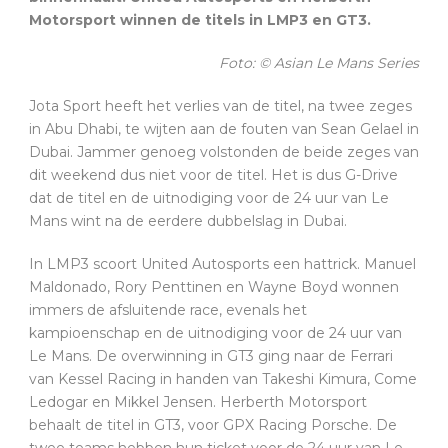
Motorsport winnen de titels in LMP3 en GT3.
Foto: © Asian Le Mans Series
Jota Sport heeft het verlies van de titel, na twee zeges
in Abu Dhabi, te wijten aan de fouten van Sean Gelael in
Dubai. Jammer genoeg volstonden de beide zeges van
dit weekend dus niet voor de titel. Het is dus G-Drive
dat de titel en de uitnodiging voor de 24 uur van Le
Mans wint na de eerdere dubbelslag in Dubai.
In LMP3 scoort United Autosports een hattrick. Manuel
Maldonado, Rory Penttinen en Wayne Boyd wonnen
immers de afsluitende race, evenals het
kampioenschap en de uitnodiging voor de 24 uur van
Le Mans. De overwinning in GT3 ging naar de Ferrari
van Kessel Racing in handen van Takeshi Kimura, Come
Ledogar en Mikkel Jensen. Herberth Motorsport
behaalt de titel in GT3, voor GPX Racing Porsche. De
twee teams hebben hun ticket voor de 24 uur van Le