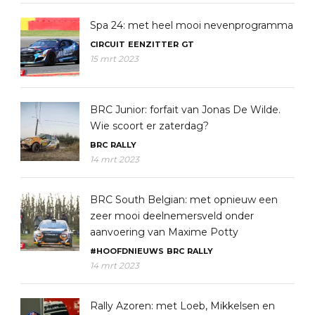
Spa 24: met heel mooi nevenprogramma
CIRCUIT
EENZITTER
GT
15 mrt 2023
BRC Junior: forfait van Jonas De Wilde.
Wie scoort er zaterdag?
BRC
RALLY
14 mrt 2023
BRC South Belgian: met opnieuw een
zeer mooi deelnemersveld onder
aanvoering van Maxime Potty
#HOOFDNIEUWS
BRC
RALLY
14 mrt 2023
Rally Azoren: met Loeb, Mikkelsen en