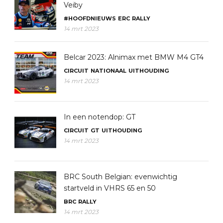
Veiby
#HOOFDNIEUWS
ERC
RALLY
14 mrt 2023
Belcar 2023: Alnimax met BMW M4 GT4
CIRCUIT
NATIONAAL
UITHOUDING
14 mrt 2023
In een notendop: GT
CIRCUIT
GT
UITHOUDING
14 mrt 2023
BRC South Belgian: evenwichtig
startveld in VHRS 65 en 50
BRC
RALLY
14 mrt 2023