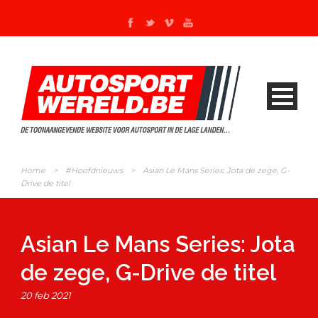
Home
>
#Hoofdnieuws
>
Asian Le Mans Series: Jota de zege, G-
Drive de titel
Asian Le Mans Series: Jota
de zege, G-Drive de titel
20 feb 2021