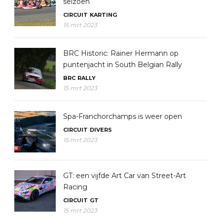
seizoen
CIRCUIT
KARTING
15 mrt 2023
BRC Historic: Rainer Hermann op
puntenjacht in South Belgian Rally
BRC
RALLY
15 mrt 2023
Spa-Franchorchamps is weer open
CIRCUIT
DIVERS
15 mrt 2023
GT: een vijfde Art Car van Street-Art
Racing
CIRCUIT
GT
15 mrt 2023