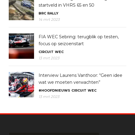
startveld in VHRS 65 en 50
BRC
RALLY
14 mrt 2023
FIA WEC Sebring: terugblik op testen,
focus op seizoenstart
CIRCUIT
WEC
13 mrt 2023
Interview Laurens Vanthoor: “Geen idee
wat we moeten verwachten”
#HOOFDNIEUWS
CIRCUIT
WEC
13 mrt 2023