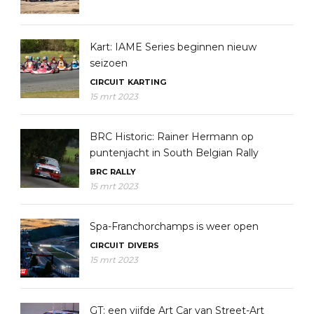
Kart: IAME Series beginnen nieuw
seizoen
CIRCUIT
KARTING
15 mrt 2023
BRC Historic: Rainer Hermann op
puntenjacht in South Belgian Rally
BRC
RALLY
15 mrt 2023
Spa-Franchorchamps is weer open
CIRCUIT
DIVERS
15 mrt 2023
GT: een vijfde Art Car van Street-Art