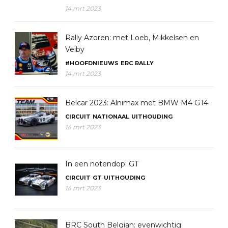
14 mrt 2023
Rally Azoren: met Loeb, Mikkelsen en
Veiby
#HOOFDNIEUWS
ERC
RALLY
14 mrt 2023
Belcar 2023: Alnimax met BMW M4 GT4
CIRCUIT
NATIONAAL
UITHOUDING
14 mrt 2023
In een notendop: GT
CIRCUIT
GT
UITHOUDING
14 mrt 2023
BRC South Belgian: evenwichtig