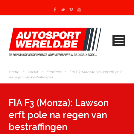
Home
>
Circuit
>
Eenzitter
>
FIA F3 (Monza): Lawson erft pole
na regen van bestraffingen
FIA F3 (Monza): Lawson
erft pole na regen van
bestraffingen