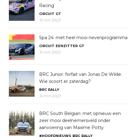
Racing
CIRCUIT
GT
15 mrt 2023
Spa 24: met heel mooi nevenprogramma
CIRCUIT
EENZITTER
GT
15 mrt 2023
BRC Junior: forfait van Jonas De Wilde.
Wie scoort er zaterdag?
BRC
RALLY
14 mrt 2023
BRC South Belgian: met opnieuw een
zeer mooi deelnemersveld onder
aanvoering van Maxime Potty
#HOOFDNIEUWS
BRC
RALLY