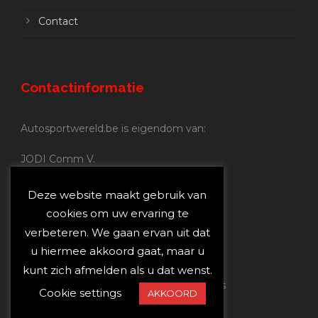
Contact
Contactinformatie
Autosportwereld.be is eigendom van:
JODI Comm V.
BE 0.680.837.852
Nijverheidsstraat 70
Deze website maakt gebruik van
2160 Wommelgem
cookies om uw ervaring te
verbeteren. We gaan ervan uit dat
Autosportwereld.be:
u hiermee akkoord gaat, maar u
Redactie:
joost@autosportwereld.be
kunt zich afmelden als u dat wenst.
Verantwoordelijke uitgever: Joost Custers
Cookie settings
AKKOORD