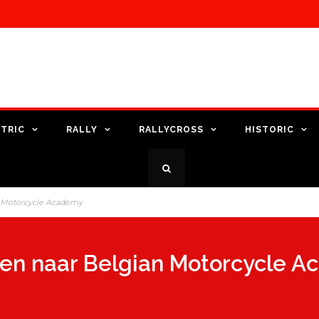
TRIC
RALLY
RALLYCROSS
HISTORIC
an Motorcycle Academy
nten naar Belgian Motorcycle 