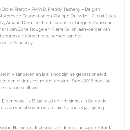
n (Didier Frérot – FMWB, Freddy Tacheny – Belgian
torcycle Foundation en Philippe Dujardin – Circuit Jules
tz, Arnaud Dermine, Fred Fiorentino, Gregory Rousseau,
ans van Zone Rouge en Pierre Gillion, aanvoerder van
e talenten die konden deelnemen aan het
orcycle Academy.
rsel in Vlaanderen en is al sinds zijn 4e gepassioneerd
rdag een elektrische motor ontving. Sinds 2018 doet hij
nschap in snelheid.
igenbrakel, is 13 jaar oud en rijdt sinds zijn 8e op de
oss en vooral supermotard, die hij sinds 3 jaar ijverig
incie Namen, rijdt al sinds zijn derde jaar supermotard.