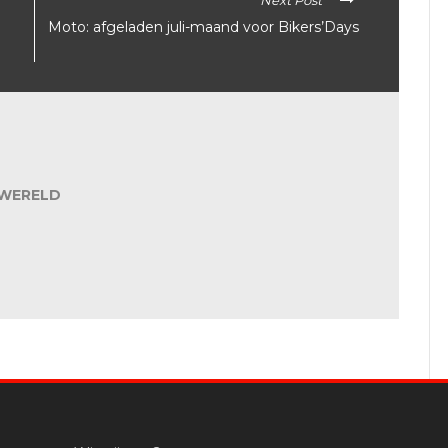
Next Post
Moto: afgeladen juli-maand voor Bikers’Days
WERELD