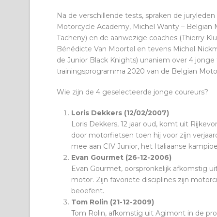
Na de verschillende tests, spraken de jurylede
Motorcycle Academy, Michel Wanty – Belgian Mo
Tacheny) en de aanwezige coaches (Thierry Klu
Bénédicte Van Moortel en tevens Michel Nickm
de Junior Black Knights) unaniem over 4 jong
trainingsprogramma 2020 van de Belgian Mot
Wie zijn de 4 geselecteerde jonge coureurs?
Loris Dekkers (12/02/2007)
Loris Dekkers, 12 jaar oud, komt uit Rijkevo
door motorfietsen toen hij voor zijn verjaa
mee aan CIV Junior, het Italiaanse kampioe
Evan Gourmet (26-12-2006)
Evan Gourmet, oorspronkelijk afkomstig uit E
motor. Zijn favoriete disciplines zijn motorcr
beoefent.
Tom Rolin (21-12-2009)
Tom Rolin, afkomstig uit Agimont in de prov