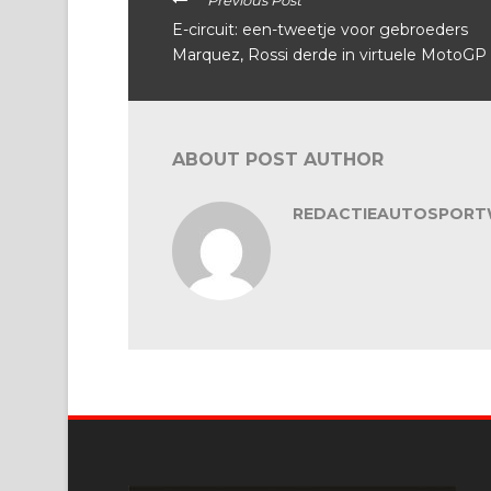
Previous Post
E-circuit: een-tweetje voor gebroeders
Marquez, Rossi derde in virtuele MotoGP
ABOUT POST AUTHOR
REDACTIEAUTOSPORT