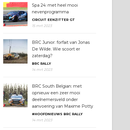
Spa 24: met heel mooi
nevenprogramma
CIRCUIT
EENZITTER
GT
15 mrt 2023
BRC Junior: forfait van Jonas
De Wilde. Wie scoort er
zaterdag?
BRC
RALLY
14 mrt 2023
BRC South Belgian: met
opnieuw een zeer mooi
deelnemersveld onder
aanvoering van Maxime Potty
#HOOFDNIEUWS
BRC
RALLY
14 mrt 2023