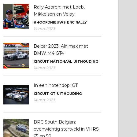
Rally Azoren: met Loeb,
Mikkelsen en Veiby
#HOOFDNIEUWS
ERC
RALLY
14 mrt 2023
Belcar 2023: Alnimax met
BMW M4 GT4
CIRCUIT
NATIONAAL
UITHOUDING
14 mrt 2023
In een notendop: GT
CIRCUIT
GT
UITHOUDING
14 mrt 2023
BRC South Belgian:
evenwichtig startveld in VHRS
65 en 50