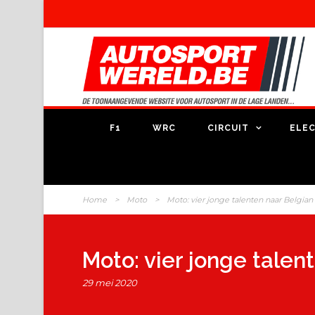
F1
WRC
CIRCUIT
ELEC
Home
>
Moto
>
Moto: vier jonge talenten naar Belgi
Moto: vier jonge tale
29 mei 2020