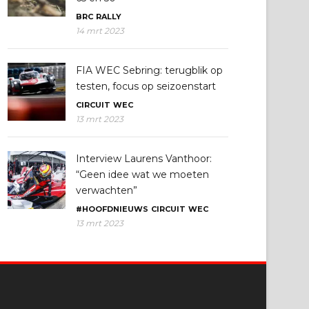
BRC
RALLY
14 mrt 2023
FIA WEC Sebring: terugblik op
testen, focus op seizoenstart
CIRCUIT
WEC
13 mrt 2023
Interview Laurens Vanthoor:
“Geen idee wat we moeten
verwachten”
#HOOFDNIEUWS
CIRCUIT
WEC
13 mrt 2023