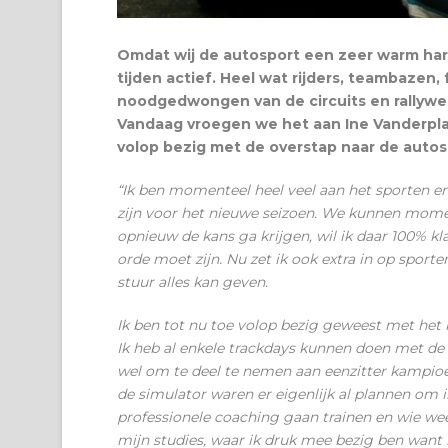
Omdat wij de autosport een zeer warm hart
tijden actief. Heel wat rijders, teambaze
noodgedwongen van de circuits en rallyweg
Vandaag vroegen we het aan Ine Vanderplass
volop bezig met de overstap naar de autos
“Ik ben momenteel heel veel aan het sporten en
zijn voor het nieuwe seizoen. We kunnen momen
opnieuw de kans ga krijgen, wil ik daar 100% kla
orde moet zijn. Nu zet ik ook extra in op sporte
stuur alles kan geven.
Ik ben tot nu toe volop bezig geweest met het 
Ik heb al enkele trackdays kunnen doen met de
wel om te deel te nemen aan eenzitter kampioe
de simulator waren er eigenlijk al plannen om i
professionele coaching gaan trainen en wie we
mijn studies, waar ik druk mee bezig ben want