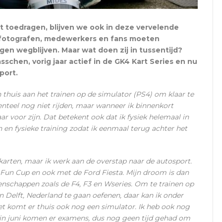
 toedragen, blijven we ook in deze vervelende
n, fotografen, medewerkers en fans moeten
en wegblijven. Maar wat doen zij in tussentijd?
chen, vorig jaar actief in de GK4 Kart Series
en nu
port.
 thuis aan het trainen op de simulator (PS4) om klaar te
teel nog niet rijden, maar wanneer ik binnenkort
ar voor zijn. Dat betekent ook dat ik fysiek helemaal in
n en fysieke training zodat ik eenmaal terug achter het
karten, maar ik werk aan de overstap naar de autosport.
 Fun Cup en ook met de Ford Fiesta. Mijn droom is dan
nschappen zoals de F4, F3 en Wseries. Om te trainen op
n Delft, Nederland te gaan oefenen, daar kan ik onder
et komt er thuis ook nog een simulator. Ik heb ook nog
 in juni komen er examens, dus nog geen tijd gehad om