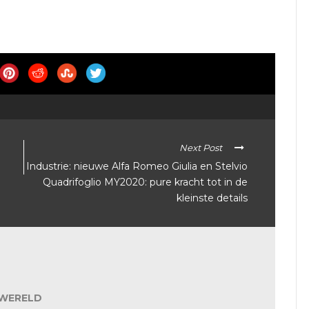
Next Post
Industrie: nieuwe Alfa Romeo Giulia en Stelvio
Quadrifoglio MY2020: pure kracht tot in de
kleinste details
WERELD