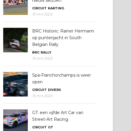
nieuw seizoen
CIRCUIT
KARTING
15 mrt 2023
BRC Historic: Rainer Hermann
op puntenjacht in South
Belgian Rally
BRC
RALLY
15 mrt 2023
Spa-Franchorchamps is weer
open
CIRCUIT
DIVERS
15 mrt 2023
GT: een vijfde Art Car van
Street-Art Racing
CIRCUIT
GT