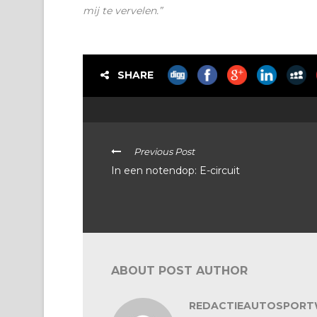
mij te vervelen.”
SHARE
Previous Post
In een notendop: E-circuit
ABOUT POST AUTHOR
REDACTIEAUTOSPORT