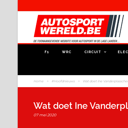
F1
WRC
CIRCUIT
ELEC
Home
>
#Hoofdnieuws
>
Wat doet Ine Vanderplasschen
Wat doet Ine Vanderpl
07 mei 2020