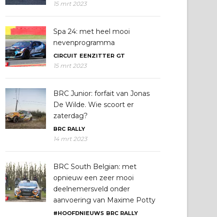
15 mrt 2023
Spa 24: met heel mooi
nevenprogramma
CIRCUIT
EENZITTER
GT
15 mrt 2023
BRC Junior: forfait van Jonas
De Wilde. Wie scoort er
zaterdag?
BRC
RALLY
14 mrt 2023
BRC South Belgian: met
opnieuw een zeer mooi
deelnemersveld onder
aanvoering van Maxime Potty
#HOOFDNIEUWS
BRC
RALLY