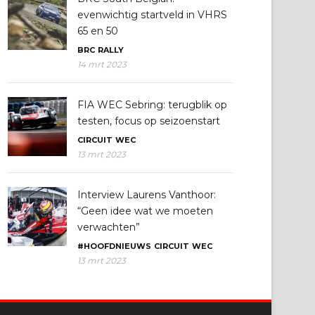
evenwichtig startveld in VHRS
65 en 50
BRC
RALLY
14 mrt 2023
FIA WEC Sebring: terugblik op
testen, focus op seizoenstart
CIRCUIT
WEC
13 mrt 2023
Interview Laurens Vanthoor:
“Geen idee wat we moeten
verwachten”
#HOOFDNIEUWS
CIRCUIT
WEC
13 mrt 2023