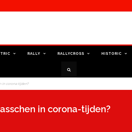
TRIC
RALLY
RALLYCROSS
HISTORIC
 in corona-tijden?
asschen in corona-tijden?