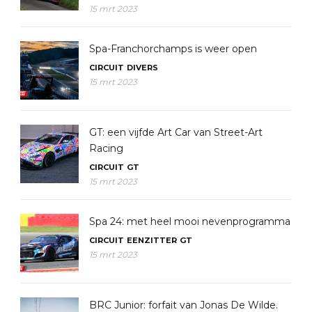
15 mrt 2023
Spa-Franchorchamps is weer open
CIRCUIT
DIVERS
15 mrt 2023
GT: een vijfde Art Car van Street-Art
Racing
CIRCUIT
GT
15 mrt 2023
Spa 24: met heel mooi nevenprogramma
CIRCUIT
EENZITTER
GT
15 mrt 2023
BRC Junior: forfait van Jonas De Wilde.