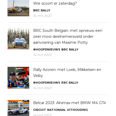
Wie scoort er zaterdag?
BRC
RALLY
14 mrt 2023
BRC South Belgian: met opnieuw een
zeer mooi deelnemersveld onder
aanvoering van Maxime Potty
#HOOFDNIEUWS
BRC
RALLY
14 mrt 2023
Rally Azoren: met Loeb, Mikkelsen en
Veiby
#HOOFDNIEUWS
ERC
RALLY
14 mrt 2023
Belcar 2023: Alnimax met BMW M4 GT4
CIRCUIT
NATIONAAL
UITHOUDING
14 mrt 2023