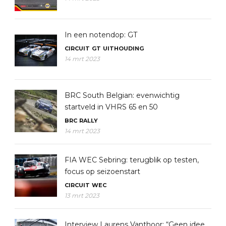
In een notendop: GT
CIRCUIT
GT
UITHOUDING
14 mrt 2023
BRC South Belgian: evenwichtig
startveld in VHRS 65 en 50
BRC
RALLY
14 mrt 2023
FIA WEC Sebring: terugblik op testen,
focus op seizoenstart
CIRCUIT
WEC
13 mrt 2023
Interview Laurens Vanthoor: “Geen idee