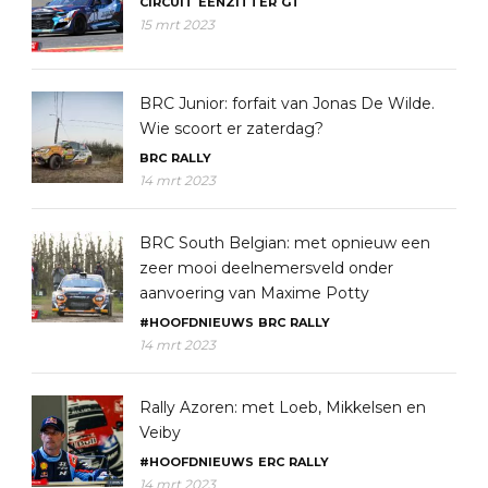
CIRCUIT
EENZITTER
GT
15 mrt 2023
BRC Junior: forfait van Jonas De Wilde.
Wie scoort er zaterdag?
BRC
RALLY
14 mrt 2023
BRC South Belgian: met opnieuw een
zeer mooi deelnemersveld onder
aanvoering van Maxime Potty
#HOOFDNIEUWS
BRC
RALLY
14 mrt 2023
Rally Azoren: met Loeb, Mikkelsen en
Veiby
#HOOFDNIEUWS
ERC
RALLY
14 mrt 2023