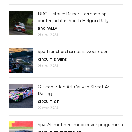
BRC Historic: Rainer Hermann op
puntenjacht in South Belgian Rally
BRC
RALLY
15 mrt 2023
Spa-Franchorchamps is weer open
CIRCUIT
DIVERS
15 mrt 2023
GT: een vijfde Art Car van Street-Art
Racing
CIRCUIT
GT
15 mrt 2023
Spa 24: met heel mooi nevenprogramma