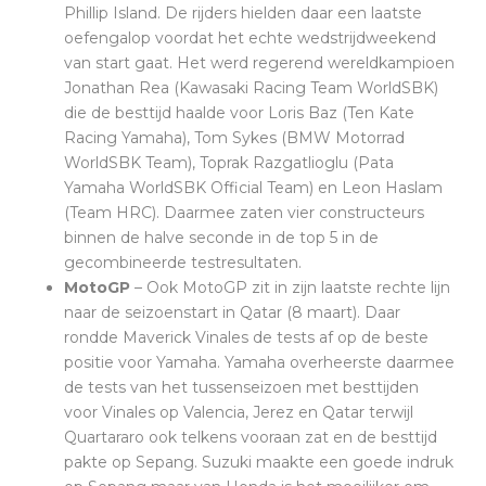
Phillip Island. De rijders hielden daar een laatste
oefengalop voordat het echte wedstrijdweekend
van start gaat. Het werd regerend wereldkampioen
Jonathan Rea (Kawasaki Racing Team WorldSBK)
die de besttijd haalde voor Loris Baz (Ten Kate
Racing Yamaha), Tom Sykes (BMW Motorrad
WorldSBK Team), Toprak Razgatlioglu (Pata
Yamaha WorldSBK Official Team) en Leon Haslam
(Team HRC). Daarmee zaten vier constructeurs
binnen de halve seconde in de top 5 in de
gecombineerde testresultaten.
MotoGP
– Ook MotoGP zit in zijn laatste rechte lijn
naar de seizoenstart in Qatar (8 maart). Daar
rondde Maverick Vinales de tests af op de beste
positie voor Yamaha. Yamaha overheerste daarmee
de tests van het tussenseizoen met besttijden
voor Vinales op Valencia, Jerez en Qatar terwijl
Quartararo ook telkens vooraan zat en de besttijd
pakte op Sepang. Suzuki maakte een goede indruk