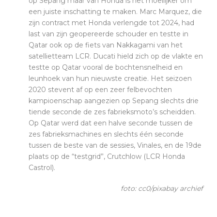
op Sepang maar van Honda is het moeilijker om
een juiste inschatting te maken. Marc Marquez, die
zijn contract met Honda verlengde tot 2024, had
last van zijn geopereerde schouder en testte in
Qatar ook op de fiets van Nakkagami van het
satellietteam LCR. Ducati hield zich op de vlakte en
testte op Qatar vooral de bochtensnelheid en
leunhoek van hun nieuwste creatie. Het seizoen
2020 stevent af op een zeer felbevochten
kampioenschap aangezien op Sepang slechts drie
tiende seconde de zes fabrieksmoto’s scheidden.
Op Qatar werd dat een halve seconde tussen de
zes fabrieksmachines en slechts één seconde
tussen de beste van de sessies, Vinales, en de 19de
plaats op de “testgrid”, Crutchlow (LCR Honda
Castrol).
foto: cc0/pixabay archief