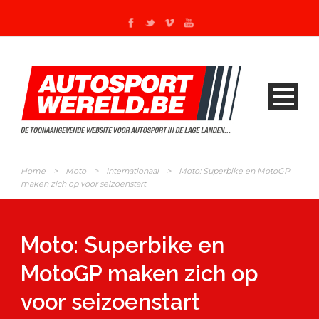
Home
>
Moto
>
Internationaal
>
Moto: Superbike en MotoGP
maken zich op voor seizoenstart
Moto: Superbike en
MotoGP maken zich op
voor seizoenstart