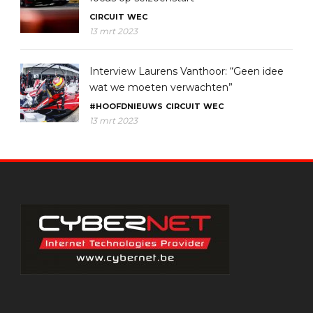
CIRCUIT
WEC
13 mrt 2023
Interview Laurens Vanthoor: “Geen idee
wat we moeten verwachten”
#HOOFDNIEUWS
CIRCUIT
WEC
13 mrt 2023