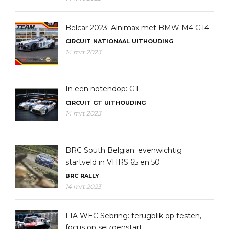
Belcar 2023: Alnimax met BMW M4 GT4
CIRCUIT
NATIONAAL
UITHOUDING
14 mrt 2023
In een notendop: GT
CIRCUIT
GT
UITHOUDING
14 mrt 2023
BRC South Belgian: evenwichtig
startveld in VHRS 65 en 50
BRC
RALLY
14 mrt 2023
FIA WEC Sebring: terugblik op testen,
focus op seizoenstart