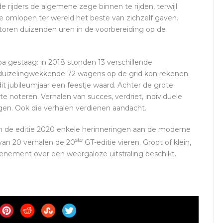
e rijders de algemene zege binnen te rijden, terwijl
 omlopen ter wereld het beste van zichzelf gaven.
oren duizenden uren in de voorbereiding op de
a gestaag: in 2018 stonden 13 verschillende
n duizelingwekkende 72 wagens op de grid kon rekenen.
dit jubileumjaar een feestje waard. Achter de grote
e noteren. Verhalen van succes, verdriet, individuele
gen. Ook die verhalen verdienen aandacht.
 de editie 2020 enkele herinneringen aan de moderne
ste
van 20 verhalen de 20
GT-editie vieren. Groot of klein,
enement over een weergaloze uitstraling beschikt.