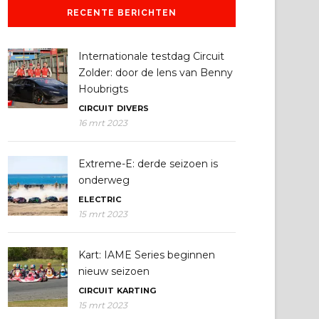
RECENTE BERICHTEN
Internationale testdag Circuit
Zolder: door de lens van Benny
Houbrigts
CIRCUIT
DIVERS
16 mrt 2023
Extreme-E: derde seizoen is
onderweg
ELECTRIC
15 mrt 2023
Kart: IAME Series beginnen
nieuw seizoen
CIRCUIT
KARTING
15 mrt 2023