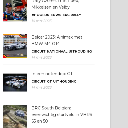
Rally Azoren: met Loeb,
Mikkelsen en Veiby
#HOOFDNIEUWS
ERC
RALLY
14 mrt 2023
Belcar 2023: Alnimax met
BMW M4 GT4
CIRCUIT
NATIONAAL
UITHOUDING
14 mrt 2023
In een notendop: GT
CIRCUIT
GT
UITHOUDING
14 mrt 2023
BRC South Belgian:
evenwichtig startveld in VHRS
65 en 50