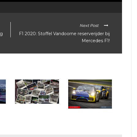
Next Post
ig
F1 2020: Stoffel Vandoorne reserverijder bij
Mercedes F1!
Crowdstrike Spa 24:
twee feestelijke edities in
GT European Series:
het vooruitzicht
magere startgrid