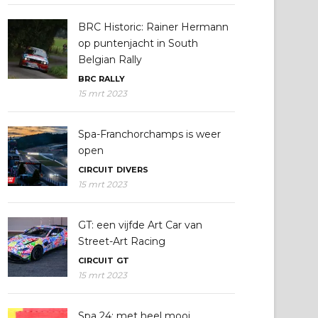
BRC Historic: Rainer Hermann
op puntenjacht in South
Belgian Rally
BRC
RALLY
15 mrt 2023
Spa-Franchorchamps is weer
open
CIRCUIT
DIVERS
15 mrt 2023
GT: een vijfde Art Car van
Street-Art Racing
CIRCUIT
GT
15 mrt 2023
Spa 24: met heel mooi