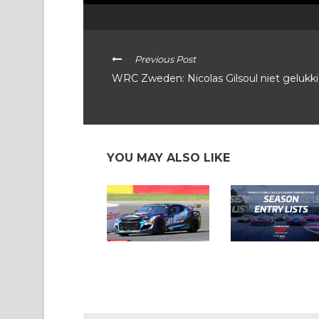
Previous Post
WRC Zweden: Nicolas Gilsoul niet gelukk
YOU MAY ALSO LIKE
Spa 24: met heel mooi
GT World Europe:
nevenprogramma
recordaantallen voor
beide
kampioenschappen