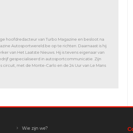
lige hoofdredacteur van Turbo Magazine en besloot na
zine Autosportwereld.be op te richten. Daarnaast is hij
er van Het Laatste Nieuws. Hij is tevens eigenaar van
rijf gespecialiseerd in autosportcommunicatie. Zijn
 als circuit, met de Monte-Carlo en de 24 Uur van Le Mans
Wie zijn we?
C