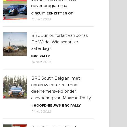
nevenprogramma
CIRCUIT
EENZITTER
GT
15 mrt 2023
BRC Junior: forfait van Jonas
De Wilde. Wie scoort er
zaterdag?
BRC
RALLY
14 mrt 2023
BRC South Belgian: met
opnieuw een zeer mooi
deelnemersveld onder
aanvoering van Maxime Potty
#HOOFDNIEUWS
BRC
RALLY
14 mrt 2023