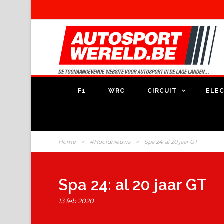
F1
WRC
CIRCUIT
ELEC
Home
>
#Hoofdnieuws
>
Spa 24: al 20 jaar GT
Spa 24: al 20 jaar GT
13 feb 2020