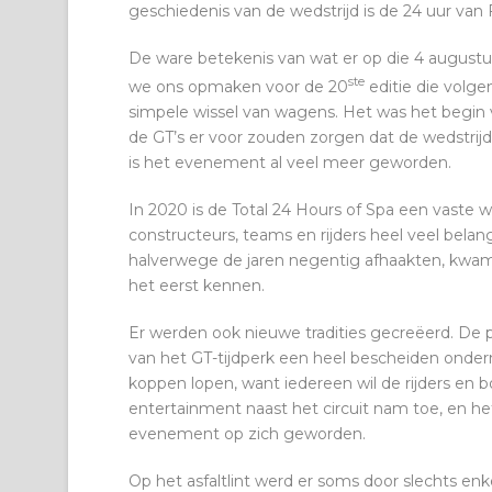
geschiedenis van de wedstrijd is de 24 uur van
De ware betekenis van wat er op die 4 augustus
ste
we ons opmaken voor de 20
editie die volg
simpele wissel van wagens. Het was het begin 
de GT’s er voor zouden zorgen dat de wedstrijd
is het evenement al veel meer geworden.
In 2020 is de Total 24 Hours of Spa een vaste w
constructeurs, teams en rijders heel veel belan
halverwege de jaren negentig afhaakten, kwa
het eerst kennen.
Er werden ook nieuwe tradities gecreëerd. De 
van het GT-tijdperk een heel bescheiden ondern
koppen lopen, want iedereen wil de rijders en b
entertainment naast het circuit nam toe, en h
evenement op zich geworden.
Op het asfaltlint werd er soms door slechts enke