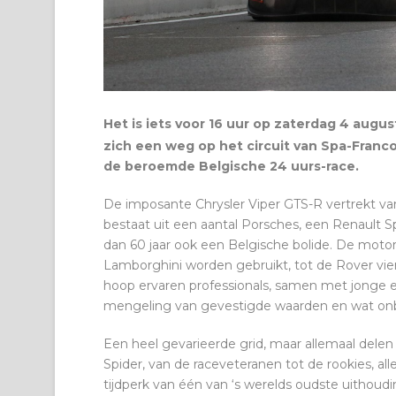
Het is iets voor 16 uur op zaterdag 4 augu
zich een weg op het circuit van Spa-Franc
de beroemde Belgische 24 uurs-race.
De imposante Chrysler Viper GTS-R vertrekt va
bestaat uit een aantal Porsches, een Renault 
dan 60 jaar ook een Belgische bolide. De motor
Lamborghini worden gebruikt, tot de Rover vierci
hoop ervaren professionals, samen met jonge e
mengeling van gevestigde waarden en wat onb
Een heel gevarieerde grid, maar allemaal delen
Spider, van de raceveteranen tot de rookies, a
tijdperk van één van ‘s werelds oudste uithoudin