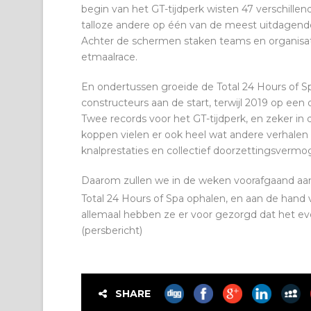
begin van het GT-tijdperk wisten 47 verschillend
talloze andere op één van de meest uitdagende
Achter de schermen staken teams en organisat
etmaalrace.
En ondertussen groeide de Total 24 Hours of Sp
constructeurs aan de start, terwijl 2019 op ee
Twee records voor het GT-tijdperk, en zeker in 
koppen vielen er ook heel wat andere verhalen t
knalprestaties en collectief doorzettingsvermo
Daarom zullen we in de weken voorafgaand aan
Total 24 Hours of Spa ophalen, en aan de hand 
allemaal hebben ze er voor gezorgd dat het ev
(persbericht)
SHARE