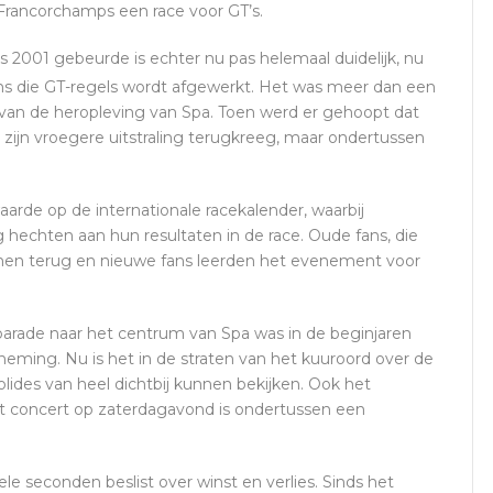
 Francorchamps een race voor GT’s.
 2001 gebeurde is echter nu pas helemaal duidelijk, nu
ens die GT-regels wordt afgewerkt. Het was meer dan een
van de heropleving van Spa. Toen werd er gehoopt dat
 zijn vroegere uitstraling terugkreeg, maar ondertussen
aarde op de internationale racekalender, waarbij
g hechten aan hun resultaten in de race. Oude fans, die
men terug en nieuwe fans leerden het evenement voor
parade naar het centrum van Spa was in de beginjaren
eming. Nu is het in de straten van het kuuroord over de
olides van heel dichtbij kunnen bekijken. Ook het
et concert op zaterdagavond is ondertussen een
le seconden beslist over winst en verlies. Sinds het