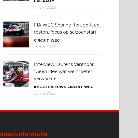
BRC
RALLY
14 mrt 2023
FIA WEC Sebring: terugblik op
testen, focus op seizoenstart
CIRCUIT
WEC
13 mrt 2023
Interview Laurens Vanthoor:
“Geen idee wat we moeten
verwachten”
#HOOFDNIEUWS
CIRCUIT
WEC
13 mrt 2023
ontactinformatie