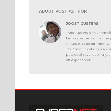
ABOUT POST AUTHOR
JOOST CUSTERS
Joost Custers is de voorma
het stopzetten van het maga
de vaste autosportmedewerk
JC-Communications, een bed
passies zijn evenzeer rally,
als exponenten.