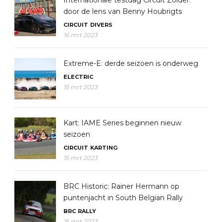
Internationale testdag Circuit Zolder:
door de lens van Benny Houbrigts
CIRCUIT
DIVERS
16 mrt 2023
Extreme-E: derde seizoen is onderweg
ELECTRIC
15 mrt 2023
Kart: IAME Series beginnen nieuw
seizoen
CIRCUIT
KARTING
15 mrt 2023
BRC Historic: Rainer Hermann op
puntenjacht in South Belgian Rally
BRC
RALLY
15 mrt 2023