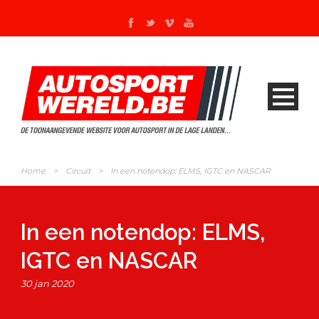
Home
>
Circuit
>
In een notendop: ELMS, IGTC en NASCAR
In een notendop: ELMS,
IGTC en NASCAR
30 jan 2020