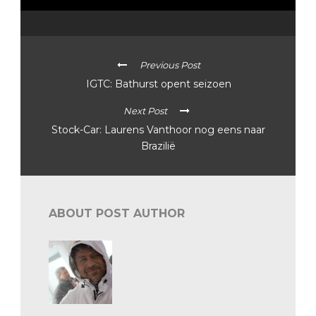
Previous Post
IGTC: Bathurst opent seizoen
Next Post
Stock-Car: Laurens Vanthoor nog eens naar
Brazilië
ABOUT POST AUTHOR