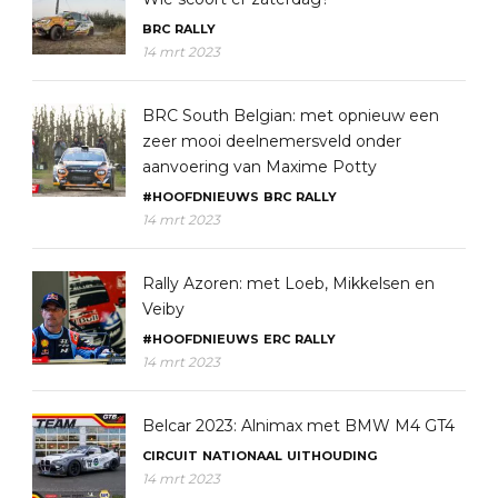
BRC
RALLY
14 mrt 2023
BRC South Belgian: met opnieuw een
zeer mooi deelnemersveld onder
aanvoering van Maxime Potty
#HOOFDNIEUWS
BRC
RALLY
14 mrt 2023
Rally Azoren: met Loeb, Mikkelsen en
Veiby
#HOOFDNIEUWS
ERC
RALLY
14 mrt 2023
Belcar 2023: Alnimax met BMW M4 GT4
CIRCUIT
NATIONAAL
UITHOUDING
14 mrt 2023