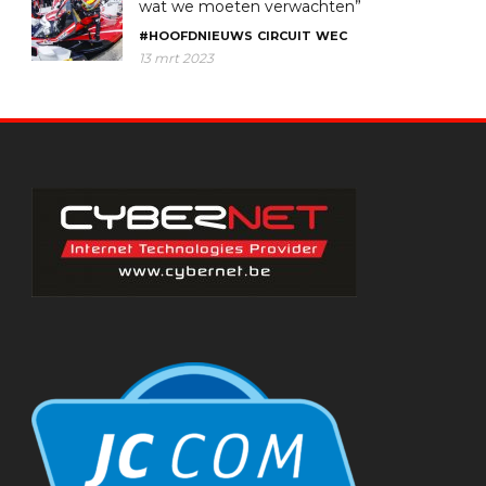
wat we moeten verwachten”
#HOOFDNIEUWS
CIRCUIT
WEC
13 mrt 2023