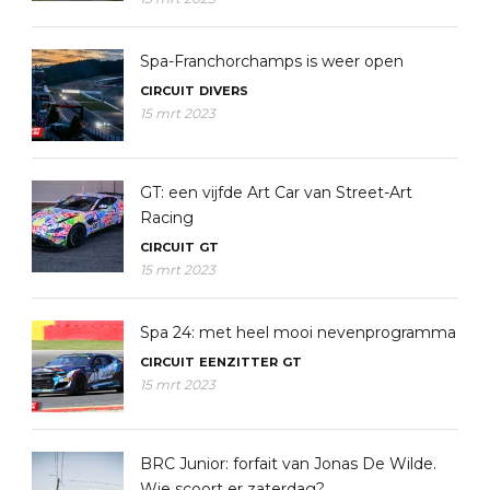
Spa-Franchorchamps is weer open
CIRCUIT
DIVERS
15 mrt 2023
GT: een vijfde Art Car van Street-Art
Racing
CIRCUIT
GT
15 mrt 2023
Spa 24: met heel mooi nevenprogramma
CIRCUIT
EENZITTER
GT
15 mrt 2023
BRC Junior: forfait van Jonas De Wilde.
Wie scoort er zaterdag?