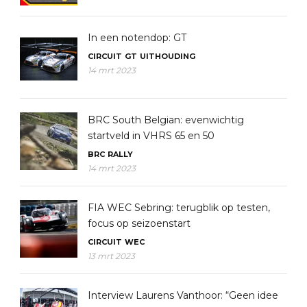
In een notendop: GT
CIRCUIT
GT
UITHOUDING
14 mrt 2023
BRC South Belgian: evenwichtig
startveld in VHRS 65 en 50
BRC
RALLY
14 mrt 2023
FIA WEC Sebring: terugblik op testen,
focus op seizoenstart
CIRCUIT
WEC
13 mrt 2023
Interview Laurens Vanthoor: “Geen idee