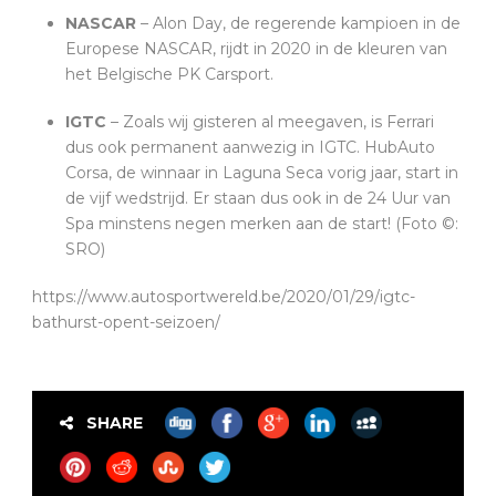
NASCAR
– Alon Day, de regerende kampioen in de
Europese NASCAR, rijdt in 2020 in de kleuren van
het Belgische PK Carsport.
IGTC
– Zoals wij gisteren al meegaven, is Ferrari
dus ook permanent aanwezig in IGTC. HubAuto
Corsa, de winnaar in Laguna Seca vorig jaar, start in
de vijf wedstrijd. Er staan dus ook in de 24 Uur van
Spa minstens negen merken aan de start! (Foto ©:
SRO)
https://www.autosportwereld.be/2020/01/29/igtc-
bathurst-opent-seizoen/
SHARE