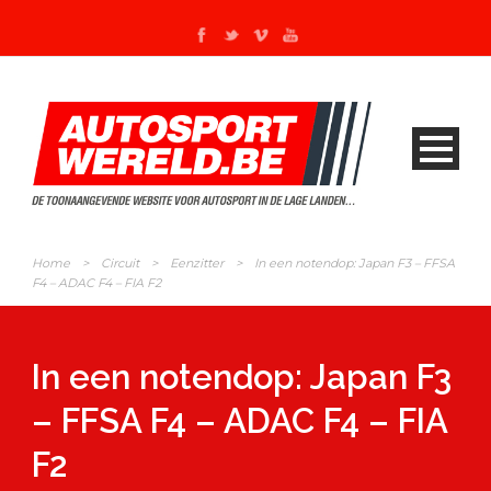
Home
>
Circuit
>
Eenzitter
>
In een notendop: Japan F3 – FFSA
F4 – ADAC F4 – FIA F2
In een notendop: Japan F3
– FFSA F4 – ADAC F4 – FIA
F2