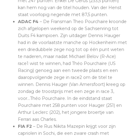
met 247 punten. Enkel De Gerus (233,5 punten)
kan hem nog van de titel houden. Van der Henst
staat voorlopig negende met 87,5 punten.
ADAC F4
– De Fransman Theo Pourchaire kroonde
zich afgelopen weekend op de Sachsenring tot
Duits F4 kampioen. Zijn uitdager Dennis Hauger
had in de voorlaatste manche op Hockenheim met
een driedubbele zege nog tot op één punt weten
te naderen, maar nadat Michael Belov (R-Ace)
race1 wist te winnen, had Théo Pourchaire (US
Racing) genoeg aan een tweede plaats en een
daaropvolgende zege in race2 om de titel te
winnen. Dennis Hauger (Van Amersfoort) kreeg op
zondag de troostprijs met een zege in race 3,
voor…Théo Pourchaire. In de eindstand staat
Pourchaire met 258 punten voor Hauger (251) en
Arthur Leclerc (202), het jongere broertje van
Ferrari aas Charles.
FIA F2
– De Rus Nikita Mazepin krijgt voor zijn
capriolen in Sochi, die een zware crash met