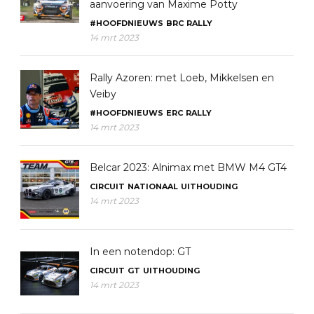
aanvoering van Maxime Potty
#HOOFDNIEUWS
BRC
RALLY
14 mrt 2023
Rally Azoren: met Loeb, Mikkelsen en
Veiby
#HOOFDNIEUWS
ERC
RALLY
14 mrt 2023
Belcar 2023: Alnimax met BMW M4 GT4
CIRCUIT
NATIONAAL
UITHOUDING
14 mrt 2023
In een notendop: GT
CIRCUIT
GT
UITHOUDING
14 mrt 2023