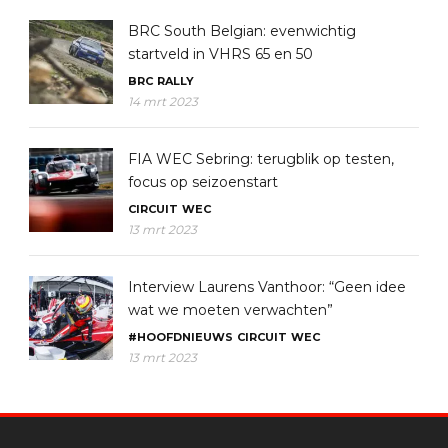
BRC South Belgian: evenwichtig
startveld in VHRS 65 en 50
BRC
RALLY
14 mrt 2023
FIA WEC Sebring: terugblik op testen,
focus op seizoenstart
CIRCUIT
WEC
13 mrt 2023
Interview Laurens Vanthoor: “Geen idee
wat we moeten verwachten”
#HOOFDNIEUWS
CIRCUIT
WEC
13 mrt 2023