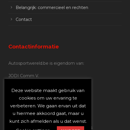
Belangrijk: commercieel en rechten
Contact
Contactinformatie
Autosportwereld.be is eigendom van:
JODI Comm V.
BE 0.680.837.852
Nijverheidsstraat 70
Deze website maakt gebruik van
2160 Wommelgem
cookies om uw ervaring te
verbeteren. We gaan ervan uit dat
Autosportwereld.be:
u hiermee akkoord gaat, maar u
Redactie:
joost@autosportwereld.be
kunt zich afmelden als u dat wenst.
Verantwoordelijke uitgever: Joost Custers