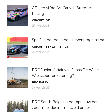
GT: een vijfde Art Car van Street-Art
Racing
CIRCUIT
GT
15 mrt 2023
Spa 24: met heel mooi nevenprogramma
CIRCUIT
EENZITTER
GT
15 mrt 2023
BRC Junior: forfait van Jonas De Wilde.
Wie scoort er zaterdag?
BRC
RALLY
14 mrt 2023
BRC South Belgian: met opnieuw een
zeer mooi deelnemersveld onder