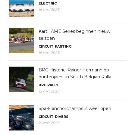
ELECTRIC
15 mrt 2023
Kart: IAME Series beginnen nieuw
seizoen
CIRCUIT
KARTING
15 mrt 2023
BRC Historic: Rainer Hermann op
puntenjacht in South Belgian Rally
BRC
RALLY
15 mrt 2023
Spa-Franchorchamps is weer open
CIRCUIT
DIVERS
15 mrt 2023