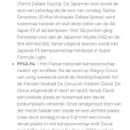
(Tom’s Dallara-Toyota). De Japanner won zowel de
race van zaterdag als de race van zondag. Sacha
Fenestraz (B-Max Motopark Dallara-Spiess) werd
tweemaal tweede en sluit deze editie van de All-
Japan F3 af als kampioen. Met 162 punten ging
Fenestraz voor aan de Japanner Miyata (142) en de
Brit Ahmed (63). Vanaf volgend seizoen wordt het
Japanse F3 kampioenschap herdoopt in Super
Formula Light.
FFSA F4
– Het Franse nationale kampioenschap
nadert zijn eindfase. Na de races op Magny-Cours
van vorig weekend wordt de titelstrijd beperkt tot
de Fransen Reshad De Gerus en Hadrien David. De
Gerus zegevierde in race1 en race3, terwijl David
een tweede plaats en tweemaal een derde
podiumplaats versierde. Onze landgenoot Sten van
der Henst haalde een zesde en een achtste plaats
maar sloot zondag in race 3 af met een mooie
derde plaats! In het kampioenschap leidt David