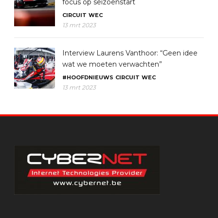
focus op seizoenstart
CIRCUIT
WEC
13 mrt 2023
Interview Laurens Vanthoor: “Geen idee
wat we moeten verwachten”
#HOOFDNIEUWS
CIRCUIT
WEC
13 mrt 2023