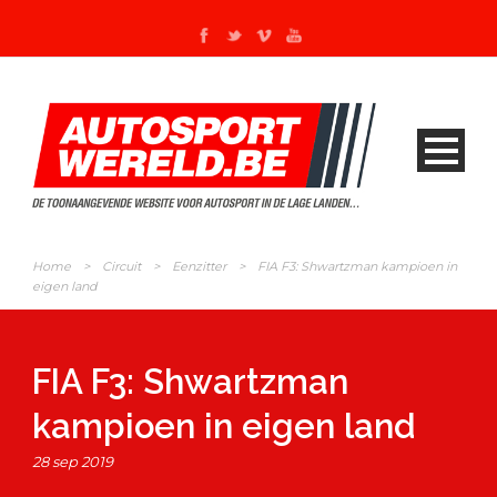
Home
>
Circuit
>
Eenzitter
>
FIA F3: Shwartzman kampioen in
eigen land
FIA F3: Shwartzman
kampioen in eigen land
28 sep 2019