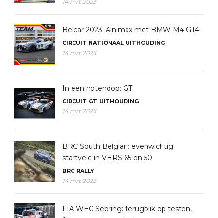
14 mrt 2023
Belcar 2023: Alnimax met BMW M4 GT4
CIRCUIT
NATIONAAL
UITHOUDING
14 mrt 2023
In een notendop: GT
CIRCUIT
GT
UITHOUDING
14 mrt 2023
BRC South Belgian: evenwichtig
startveld in VHRS 65 en 50
BRC
RALLY
14 mrt 2023
FIA WEC Sebring: terugblik op testen,