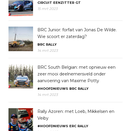
CIRCUIT
EENZITTER
GT
15 mrt 2023
BRC Junior: forfait van Jonas De Wilde.
Wie scoort er zaterdag?
BRC
RALLY
14 mrt 2023
BRC South Belgian: met opnieuw een
zeer mooi deelnemersveld onder
aanvoering van Maxime Potty
#HOOFDNIEUWS
BRC
RALLY
14 mrt 2023
Rally Azoren: met Loeb, Mikkelsen en
Veiby
#HOOFDNIEUWS
ERC
RALLY