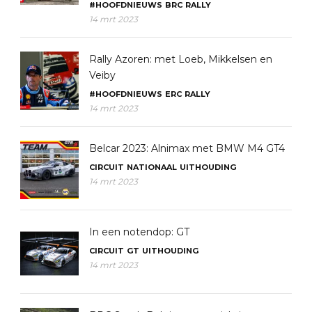
#HOOFDNIEUWS
BRC
RALLY
14 mrt 2023
Rally Azoren: met Loeb, Mikkelsen en
Veiby
#HOOFDNIEUWS
ERC
RALLY
14 mrt 2023
Belcar 2023: Alnimax met BMW M4 GT4
CIRCUIT
NATIONAAL
UITHOUDING
14 mrt 2023
In een notendop: GT
CIRCUIT
GT
UITHOUDING
14 mrt 2023