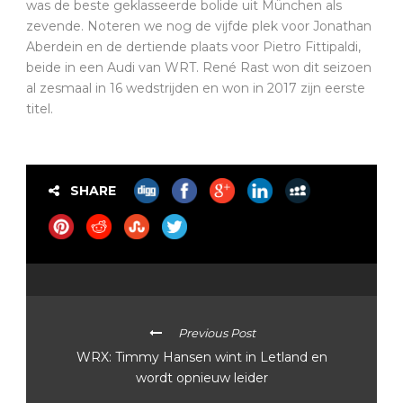
was de beste geklasseerde bolide uit München als
zevende. Noteren we nog de vijfde plek voor Jonathan
Aberdein en de dertiende plaats voor Pietro Fittipaldi,
beide in een Audi van WRT. René Rast won dit seizoen
al zesmaal in 16 wedstrijden en won in 2017 zijn eerste
titel.
SHARE
Previous Post
WRX: Timmy Hansen wint in Letland en
wordt opnieuw leider