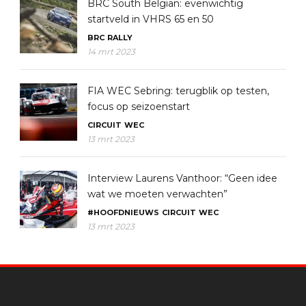
BRC South Belgian: evenwichtig
startveld in VHRS 65 en 50
BRC
RALLY
14 mrt 2023
FIA WEC Sebring: terugblik op testen,
focus op seizoenstart
CIRCUIT
WEC
13 mrt 2023
Interview Laurens Vanthoor: “Geen idee
wat we moeten verwachten”
#HOOFDNIEUWS
CIRCUIT
WEC
13 mrt 2023