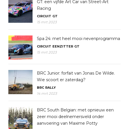
GT: een vijfde Art Car van Street-Art
Racing
CIRCUIT
GT
15 mrt 2023
Spa 24: met heel mooi nevenprogramma
CIRCUIT
EENZITTER
GT
15 mrt 2023
BRC Junior: forfait van Jonas De Wilde.
Wie scoort er zaterdag?
BRC
RALLY
14 mrt 2023
BRC South Belgian: met opnieuw een
zeer mooi deelnemersveld onder
aanvoering van Maxime Potty