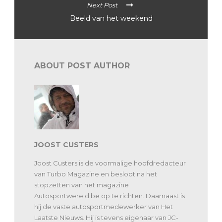
Next Post
Beeld van het weekend
ABOUT POST AUTHOR
JOOST CUSTERS
Joost Custers is de voormalige hoofdredacteur
van Turbo Magazine en besloot na het
stopzetten van het magazine
Autosportwereld.be op te richten. Daarnaast is
hij de vaste autosportmedewerker van Het
Laatste Nieuws. Hij is tevens eigenaar van JC-