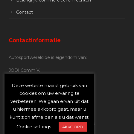
Belangrijk: commercieel en rechten
Contact
Contactinformatie
Autosportwereld.be is eigendom van:
JODI Comm V.
BE 0.680.837.852
Nijverheidsstraat 70
Deze website maakt gebruik van
2160 Wommelgem
cookies om uw ervaring te
verbeteren. We gaan ervan uit dat
Autosportwereld.be:
u hiermee akkoord gaat, maar u
Redactie:
joost@autosportwereld.be
kunt zich afmelden als u dat wenst.
Verantwoordelijke uitgever: Joost Custers
Cookie settings
AKKOORD