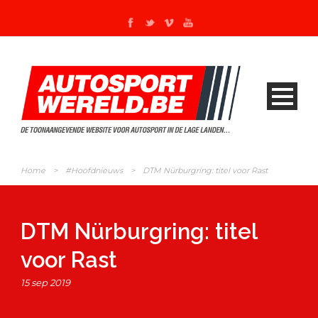
Home
>
#Hoofdnieuws
>
DTM Nürburgring: titel voor Rast
DTM Nürburgring: titel
voor Rast
15 sep 2019