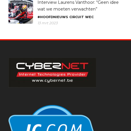
Interview Laurens Vanthoor: “Geen idee
wat we moeten verwachten”
#HOOFDNIEUWS
CIRCUIT
WEC
13 mrt 2023