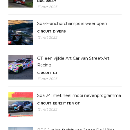
BRC
RALLY
15 mrt 2023
Spa-Franchorchamps is weer open
CIRCUIT
DIVERS
15 mrt 2023
GT: een vijfde Art Car van Street-Art
Racing
CIRCUIT
GT
15 mrt 2023
Spa 24: met heel mooi nevenprogramma
CIRCUIT
EENZITTER
GT
15 mrt 2023