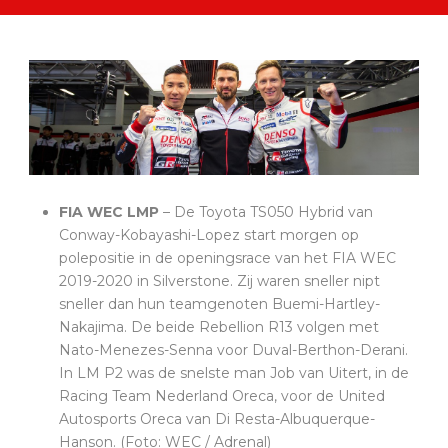
FIA WEC LMP
– De Toyota TS050 Hybrid van
Conway-Kobayashi-Lopez start morgen op
polepositie in de openingsrace van het FIA WEC
2019-2020 in Silverstone. Zij waren sneller nipt
sneller dan hun teamgenoten Buemi-Hartley-
Nakajima. De beide Rebellion R13 volgen met
Nato-Menezes-Senna voor Duval-Berthon-Derani.
In LM P2 was de snelste man Job van Uitert, in de
Racing Team Nederland Oreca, voor de United
Autosports Oreca van Di Resta-Albuquerque-
Hanson. (Foto: WEC / Adrenal)