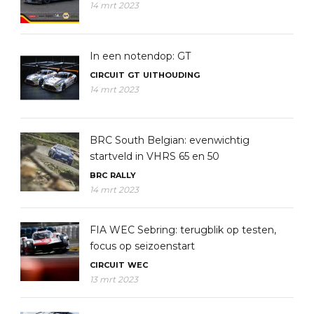
14 mrt 2023
In een notendop: GT
CIRCUIT
GT
UITHOUDING
14 mrt 2023
BRC South Belgian: evenwichtig
startveld in VHRS 65 en 50
BRC
RALLY
14 mrt 2023
FIA WEC Sebring: terugblik op testen,
focus op seizoenstart
CIRCUIT
WEC
13 mrt 2023