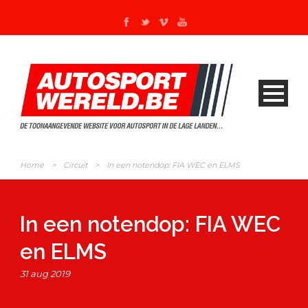
Home
>
Circuit
>
In een notendop: FIA WEC en ELMS
In een notendop: FIA WEC
en ELMS
31 aug 2019