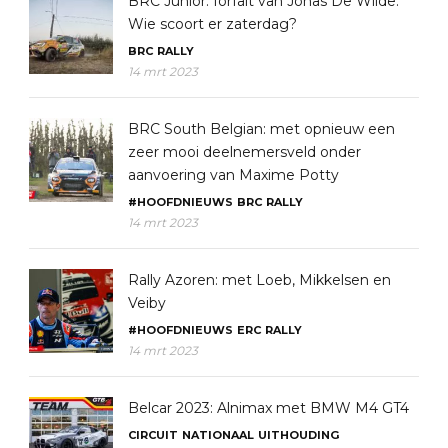
BRC Junior: forfait van Jonas De Wilde.
Wie scoort er zaterdag?
BRC
RALLY
14 mrt 2023
BRC South Belgian: met opnieuw een
zeer mooi deelnemersveld onder
aanvoering van Maxime Potty
#HOOFDNIEUWS
BRC
RALLY
14 mrt 2023
Rally Azoren: met Loeb, Mikkelsen en
Veiby
#HOOFDNIEUWS
ERC
RALLY
14 mrt 2023
Belcar 2023: Alnimax met BMW M4 GT4
CIRCUIT
NATIONAAL
UITHOUDING