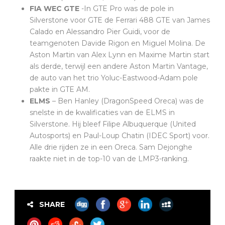
FIA WEC GTE
-In GTE Pro was de pole in
Silverstone voor GTE de Ferrari 488 GTE van James
Calado en Alessandro Pier Guidi, voor de
teamgenoten Davide Rigon en Miguel Molina. De
Aston Martin van Alex Lynn en Maxime Martin start
als derde, terwijl een andere Aston Martin Vantage,
de auto van het trio Yoluc-Eastwood-Adam pole
pakte in GTE AM.
ELMS
– Ben Hanley (DragonSpeed Oreca) was de
snelste in de kwalificaties van de ELMS in
Silverstone. Hij bleef Filipe Albuquerque (United
Autosports) en Paul-Loup Chatin (IDEC Sport) voor.
Alle drie rijden ze in een Oreca. Sam Dejonghe
raakte niet in de top-10 van de LMP3-ranking.
SHARE