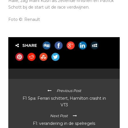
Halle, zag Maini Kush als zevende finishen en Patrick
Schott bij de start uit de race verdwijnen.
Foto ©: Renault
SHARE
Previous Post
F1 Spa: Ferrari schittert, Hamilton crasht in
VT3
Next Post
F1: verandering in de spelregels