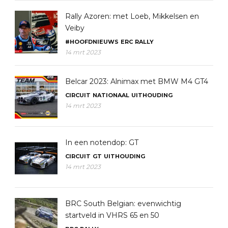
Rally Azoren: met Loeb, Mikkelsen en
Veiby
#HOOFDNIEUWS
ERC
RALLY
14 mrt 2023
Belcar 2023: Alnimax met BMW M4 GT4
CIRCUIT
NATIONAAL
UITHOUDING
14 mrt 2023
In een notendop: GT
CIRCUIT
GT
UITHOUDING
14 mrt 2023
BRC South Belgian: evenwichtig
startveld in VHRS 65 en 50