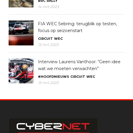
BRC
RALLY
14 mrt 2023
FIA WEC Sebring: terugblik op testen,
focus op seizoenstart
CIRCUIT
WEC
13 mrt 2023
Interview Laurens Vanthoor: “Geen idee
wat we moeten verwachten”
#HOOFDNIEUWS
CIRCUIT
WEC
13 mrt 2023