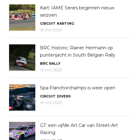
Kart: IAME Series beginnen nieuw
seizoen
CIRCUIT
KARTING
15 mrt 2023
BRC Historic: Rainer Hermann op
puntenjacht in South Belgian Rally
BRC
RALLY
15 mrt 2023
Spa-Franchorchamps is weer open
CIRCUIT
DIVERS
15 mrt 2023
GT: een vijfde Art Car van Street-Art
Racing