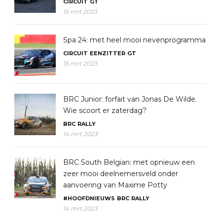
CIRCUIT
GT
15 mrt 2023
Spa 24: met heel mooi nevenprogramma
CIRCUIT
EENZITTER
GT
15 mrt 2023
BRC Junior: forfait van Jonas De Wilde.
Wie scoort er zaterdag?
BRC
RALLY
14 mrt 2023
BRC South Belgian: met opnieuw een
zeer mooi deelnemersveld onder
aanvoering van Maxime Potty
#HOOFDNIEUWS
BRC
RALLY
14 mrt 2023