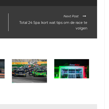
Next Post
Total 24 Spa: kort wat tips om de race te
volgen
Circuit: kalender
Lamborghini Super
Circuit: Super Trofeo
Trofeo overhoopgehaald
Europa begint op circuit
van Misano