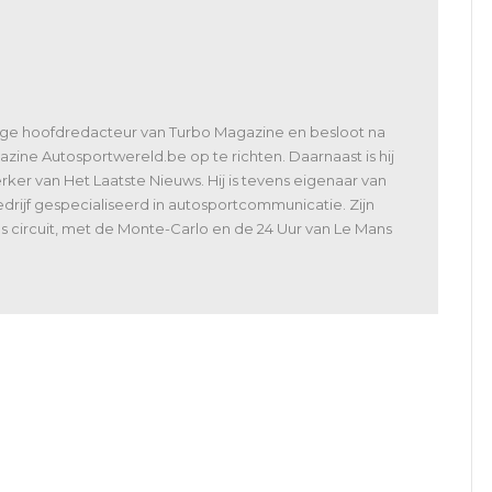
lige hoofdredacteur van Turbo Magazine en besloot na
zine Autosportwereld.be op te richten. Daarnaast is hij
er van Het Laatste Nieuws. Hij is tevens eigenaar van
rijf gespecialiseerd in autosportcommunicatie. Zijn
 als circuit, met de Monte-Carlo en de 24 Uur van Le Mans