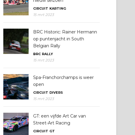
nieuw seizoen
CIRCUIT
KARTING
15 mrt 2023
BRC Historic: Rainer Hermann
op puntenjacht in South
Belgian Rally
BRC
RALLY
15 mrt 2023
Spa-Franchorchamps is weer
open
CIRCUIT
DIVERS
15 mrt 2023
GT: een vijfde Art Car van
Street-Art Racing
CIRCUIT
GT