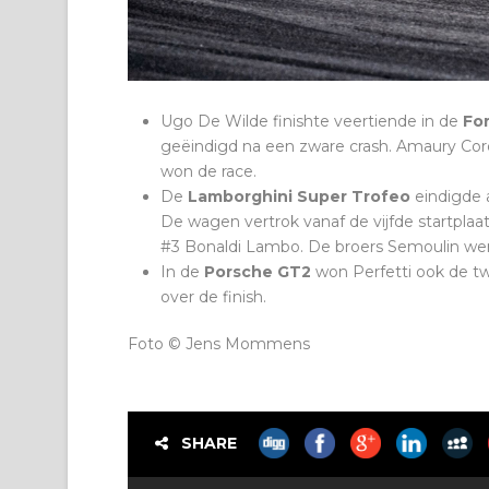
Ugo De Wilde finishte veertiende in de
Fo
geëindigd na een zware crash. Amaury Cordee
won de race.
De
Lamborghini Super Trofeo
eindigde 
De wagen vertrok vanaf de vijfde startplaa
#3 Bonaldi Lambo. De broers Semoulin we
In de
Porsche GT2
won Perfetti ook de t
over de finish.
Foto © Jens Mommens
SHARE