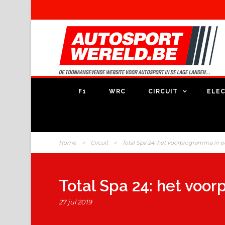
F1
WRC
CIRCUIT
ELEC
Home
>
Circuit
>
Total Spa 24: het voorprogramma in 
Total Spa 24: het voo
27 jul 2019