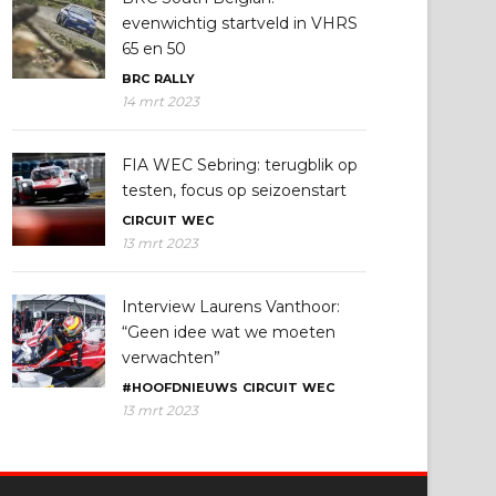
evenwichtig startveld in VHRS
65 en 50
BRC
RALLY
14 mrt 2023
FIA WEC Sebring: terugblik op
testen, focus op seizoenstart
CIRCUIT
WEC
13 mrt 2023
Interview Laurens Vanthoor:
“Geen idee wat we moeten
verwachten”
#HOOFDNIEUWS
CIRCUIT
WEC
13 mrt 2023