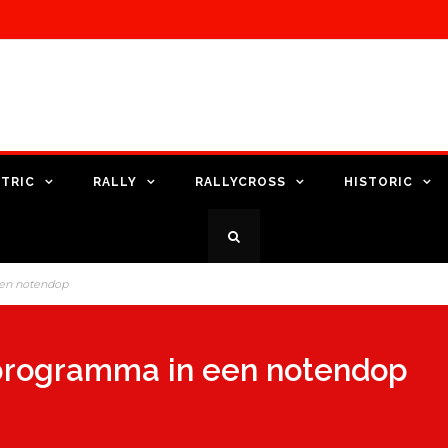
TRIC
RALLY
RALLYCROSS
HISTORIC
een notendop
rprogramma in een notendop