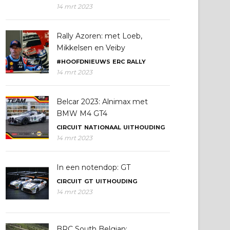
14 mrt 2023
Rally Azoren: met Loeb,
Mikkelsen en Veiby
#HOOFDNIEUWS
ERC
RALLY
14 mrt 2023
Belcar 2023: Alnimax met
BMW M4 GT4
CIRCUIT
NATIONAAL
UITHOUDING
14 mrt 2023
In een notendop: GT
CIRCUIT
GT
UITHOUDING
14 mrt 2023
BRC South Belgian: