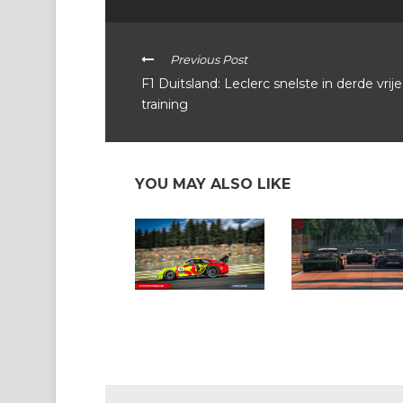
Previous Post
F1 Duitsland: Leclerc snelste in derde vrije
training
YOU MAY ALSO LIKE
E-Circuit: een overzicht
In een notendop: E-
van deze week
Circuit