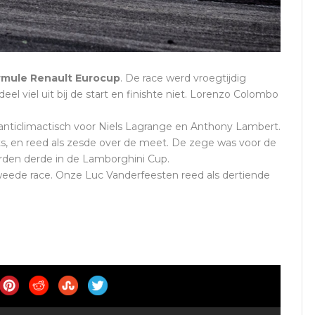
rmule Renault Eurocup
. De race werd vroegtijdig
l viel uit bij de start en finishte niet. Lorenzo Colombo
anticlimactisch voor Niels Lagrange en Anthony Lambert.
ts, en reed als zesde over de meet. De zege was voor de
rden derde in de Lamborghini Cup.
weede race. Onze Luc Vanderfeesten reed als dertiende