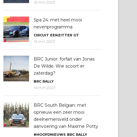
15 mrt 2023
Spa 24: met heel mooi
nevenprogramma
CIRCUIT
EENZITTER
GT
15 mrt 2023
BRC Junior: forfait van Jonas
De Wilde. Wie scoort er
zaterdag?
BRC
RALLY
14 mrt 2023
BRC South Belgian: met
opnieuw een zeer mooi
deelnemersveld onder
aanvoering van Maxime Potty
#HOOFDNIEUWS
BRC
RALLY