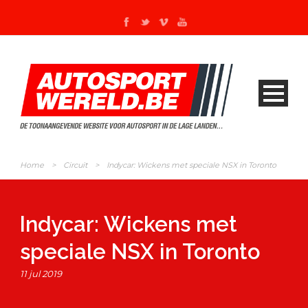
Home
>
Circuit
>
Indycar: Wickens met speciale NSX in Toronto
Indycar: Wickens met
speciale NSX in Toronto
11 jul 2019