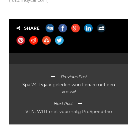
(foto: indycar.com)
SHARE
Previous Post
Spa 24: 15 jaar geleden won Ferrari met een
vrouw!
Next Post
VLN: WRT met voormalig ProSpeed-trio