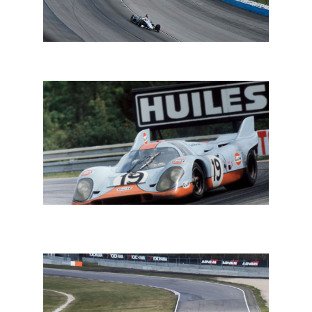
Circuit: IndyCar seizoen begint op zes juni
In een notendop: de overlijdens van grootheden uit de
autosport en ERC