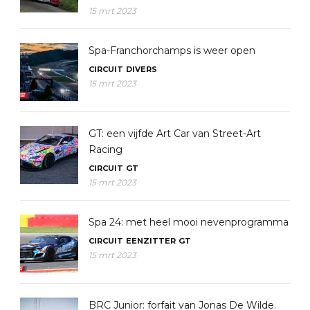
15 mrt 2023
Spa-Franchorchamps is weer open
CIRCUIT
DIVERS
15 mrt 2023
GT: een vijfde Art Car van Street-Art
Racing
CIRCUIT
GT
15 mrt 2023
Spa 24: met heel mooi nevenprogramma
CIRCUIT
EENZITTER
GT
15 mrt 2023
BRC Junior: forfait van Jonas De Wilde.