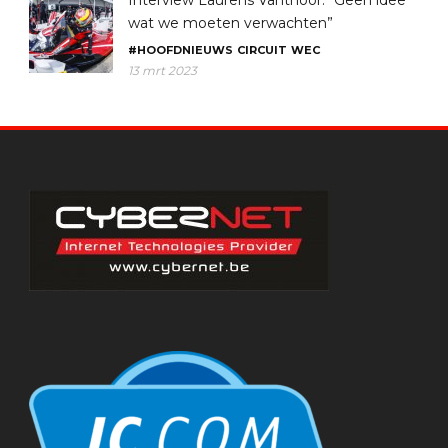
wat we moeten verwachten”
#HOOFDNIEUWS
CIRCUIT
WEC
13 mrt 2023