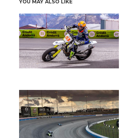
YOU MAY ALSO LIKE
In een notendop: MotoGP, IndyCar en Ricciardo naar
McLaren?