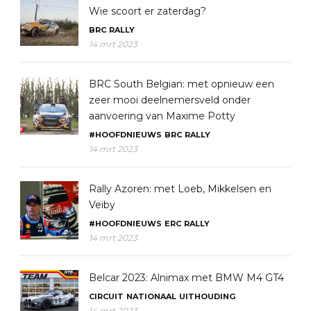
Wie scoort er zaterdag?
BRC
RALLY
14 mrt 2023
BRC South Belgian: met opnieuw een
zeer mooi deelnemersveld onder
aanvoering van Maxime Potty
#HOOFDNIEUWS
BRC
RALLY
14 mrt 2023
Rally Azoren: met Loeb, Mikkelsen en
Veiby
#HOOFDNIEUWS
ERC
RALLY
14 mrt 2023
Belcar 2023: Alnimax met BMW M4 GT4
CIRCUIT
NATIONAAL
UITHOUDING
14 mrt 2023