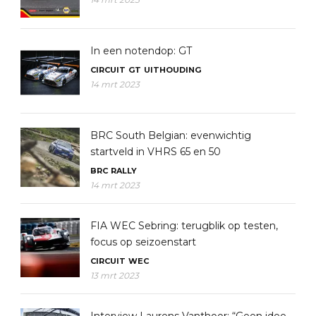
In een notendop: GT
CIRCUIT
GT
UITHOUDING
14 mrt 2023
BRC South Belgian: evenwichtig
startveld in VHRS 65 en 50
BRC
RALLY
14 mrt 2023
FIA WEC Sebring: terugblik op testen,
focus op seizoenstart
CIRCUIT
WEC
13 mrt 2023
Interview Laurens Vanthoor: “Geen idee